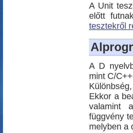
A Unit tesz
előtt futn
tesztekről 
Alprog
A D nyelvb
mint C/C++
Különbség,
Ekkor a beá
valamint 
függvény t
melyben a d