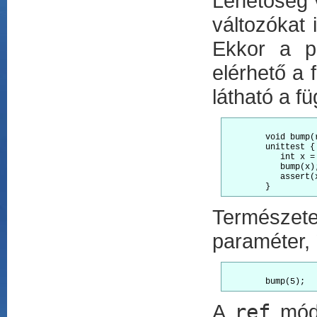
Lehetőség 
változókat 
Ekkor a 
elérhető a 
látható a f
	void bump(ref int x) { ++x; }

	unittest {

	   int x = 1;

	   bump(x);

	   assert(x == 2);

Természet
paraméter, 
A
ref
módo