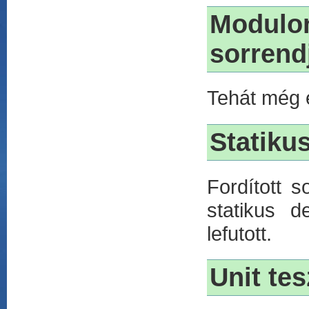
Modulo
sorrend
Tehát még e
Statiku
Fordított 
statikus d
lefutott.
Unit te