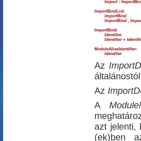
Import
:
ImportBin
ImportBindList
:

ImportBind
ImportBind
,
Impor
ImportBind
:

Identifier
Identifier
 = 
Identifi
ModuleAliasIdentifier
:

Identifier
Az
ImportD
általánostó
Az
ImportD
A
Modul
meghatározo
azt jelenti
(ek)ben a