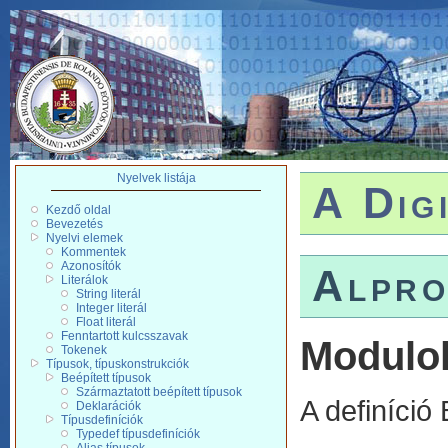
Nyelvek listája
A Dig
Kezdő oldal
Bevezetés
Nyelvi elemek
Kommentek
Azonosítók
Alpro
Literálok
String literál
Integer literál
Float literál
Fenntartott kulcsszavak
Modulo
Tokenek
Típusok, típuskonstrukciók
Beépített típusok
Származtatott beépített típusok
A definíció
Deklarációk
Típusdefiníciók
Typedef típusdefiníciók