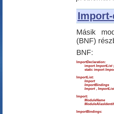
Import-
Másik mo
(BNF) rész
BNF:
ImportDeclaration:
import
ImportList
static import
Impor
ImportList:
Import
ImportBindings
Import
,
ImportLis
Import:
ModuleName
ModuleAliasIdentif
ImportBindings
:
