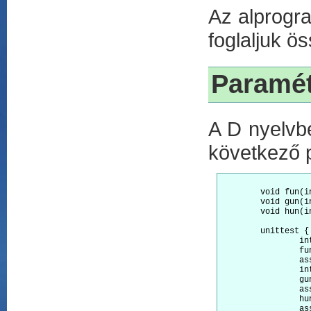
Az alprogra
foglaljuk ö
Paramét
A D nyelvbe
következő p
	void fun(int x) { x += 42; }

	void gun(int[] x) { x = [ 1, 2, 3 ]; }

	void hun(int[] x) { x[0] = x[1]; }

	unittest {

		int x = 10;

		fun(x);

		assert(x == 10); // Unchanged

		int[] y = [ 10, 20, 30 ];

		gun(y);

		assert(y == [ 10, 20, 30 ]); // Unchanged

		hun(y);

		assert(y == [ 20, 20, 30 ]); // Changed!
