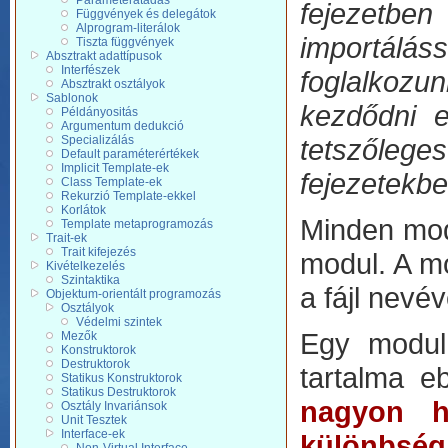
Paraméterátadás
fejezetbe
Függvények és delegátok
Alprogram-literálok
importáláss
Tiszta függvények
Absztrakt adattípusok
Interfészek
foglalkozu
Absztrakt osztályok
Sablonok
kezdődni e
Példányositás
Argumentum dedukció
Specializálás
tetszőleg
Default paraméterértékek
Implicit Template-ek
fejezetekbe
Class Template-ek
Rekurzió Template-ekkel
Korlátok
Minden modu
Template metaprogramozás
Trait-ek
Trait kifejezés
modul. A m
Kivételkezelés
Szintaktika
a fájl nevév
Objektum-orientált programozás
Osztályok
Védelmi szintek
Egy modul 
Mezők
Konstruktorok
Destruktorok
tartalma e
Statikus Konstruktorok
Statikus Destruktorok
nagyon h
Osztály Invariánsok
Unit Tesztek
Interface-ek
különbség