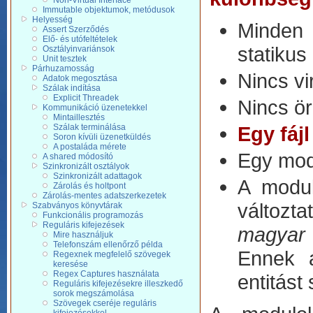
Non-Virtual Interface
Immutable objektumok, metódusok
Helyesség
Minden 
Assert Szerződés
Elő- és utófeltételek
statikus
Osztályinvariánsok
Unit tesztek
Párhuzamosság
Nincs vir
Adatok megosztása
Szálak indítása
Explicit Threadek
Nincs ör
Kommunikáció üzenetekkel
Mintaillesztés
Szálak terminálása
Egy fáj
Soron kívüli üzenetküldés
A postaláda mérete
Egy modu
A shared módosító
Szinkronizált osztályok
Szinkronizált adattagok
A modul
Zárolás és holtpont
Zárolás-mentes adatszerkezetek
változt
Szabványos könyvtárak
Funkcionális programozás
Reguláris kifejezések
magyar 
Mire használjuk
Telefonszám ellenőrző példa
Ennek a
Regexnek megfelelő szövegek
keresése
Regex Captures használata
entitást
Reguláris kifejezésekre illeszkedő
sorok megszámolása
Szövegek cseréje reguláris