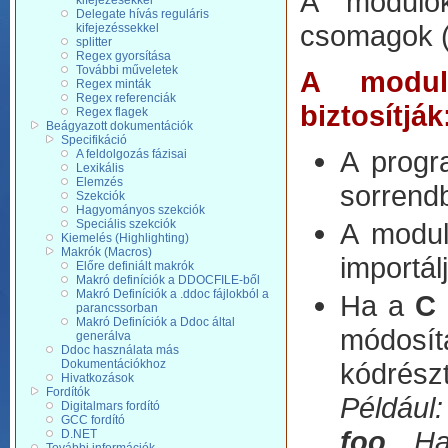
A modulok
kifejezésekkel
Delegate hívás reguláris
csomagok 
kifejezéssekkel
splitter
Regex gyorsítása
További műveletek
A modulo
Regex minták
Regex referenciák
biztosítják
Regex flagek
Beágyazott dokumentációk
Specifikáció
A progr
A feldolgozás fázisai
Lexikális
Elemzés
sorrendb
Szekciók
Hagyományos szekciók
Speciális szekciók
A modul
Kiemelés (Highlighting)
Makrók (Macros)
importál
Előre definiált makrók
Makró definíciók a DDOCFILE-ből
Makró Definíciók a .ddoc fájlokból a
Ha a
C
parancssorban
Makró Definíciók a Ddoc által
módosí
generálva
Ddoc használata más
Dokumentációkhoz
kódrész
Hivatkozások
Fordítók
Például
Digitalmars fordító
GCC fordító
foo
. H
D.NET