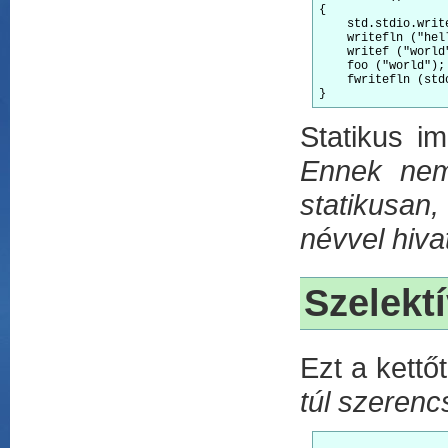
{

    std.stdio.writ
    writefln (
"hel
    writef (
"world
    foo (
"world"
);
    fwritefln (std
Statikus i
Ennek nem 
statikusan
névvel hiv
Szelekt
Ezt a kettő
túl szerenc