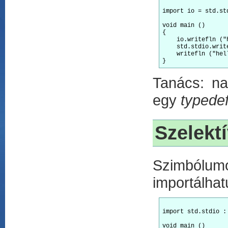
import
 io = std.std
void
 main ()

{

    io.writefln (
"
    std.stdio.writ
    writefln (
"hel
Tanács: na
egy
typede
Szelekt
Szimbólu
importálhat
import
 std.stdio :
void
 main ()
