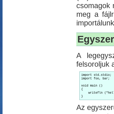
csomagok m
meg a fájl
importálunk
Egyszer
A legegys
felsoroljuk
import
 std.stdio; 
import
 foo, bar;  
void
 main ()

{

    writefln (
"hel
Az egyszer