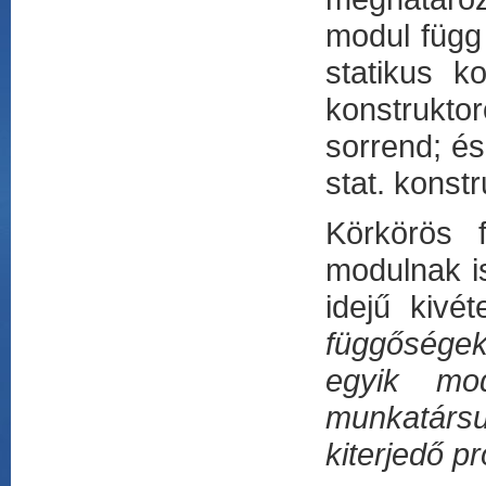
modul függ 
statikus k
konstrukto
sorrend; és
stat. konst
Körkörös 
modulnak is
idejű kivét
függőségeke
egyik mo
munkatársu
kiterjedő p