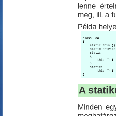
lenne érte
meg, ill. a 
Példa hely
class Foo

{

    static this () { ... }
    static private
    static

    {

	this () { ... }		// ez mi?? ilyen sincs...

    }

    static:

	this () { ... }		// nem, ilyen vagy hasonló C++ -ban sincs

A stati
Minden egye
meghatáro