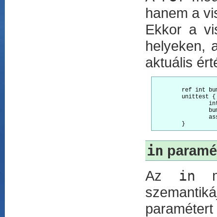
hanem a vis
Ekkor a vi
helyeken, 
aktuális ér
	ref int bump(ref int x) { return ++x; }

	unittest {

		int x = 1;

		bump(bump(x)); // Two increments

		assert(x == 3);

in
paramé
Az
in
mó
szemantiká
paramétert 