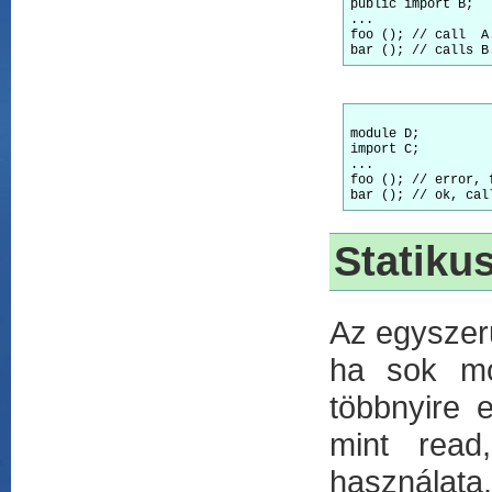
public
import
 B;

...

foo ();	
bar ();	
module
import
 C;

...

foo ();	
bar ();	
Statiku
Az egyszerű
ha sok mo
többnyire 
mint read
használat