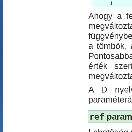
Ahogy a fe
megváltozt
függvényben
a tömbök, 
Pontosabba
érték szer
megváltozta
A D nyelv
paraméterá
ref
param