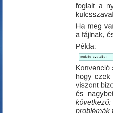
foglalt a 
kulcsszava
Ha meg va
a fájlnak, é
Példa:
module
 c.stdio;   
Konvenció 
hogy ezek 
viszont biz
és nagybe
következő
problémák f