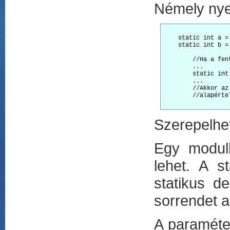
Némely nyel
    static int a = 
    static int b = 
	//Ha a fenti példában ezt írtuk volna:

	...

	static int b = a+4;

	...

	//Akkor az hiba, mivel csak konstans megengedett, a stat. konstruktorok vannak e helyett

	//alapértelmezésben a egyébként 0-ra inicializálódik  (minden típusra meg van adva egy ilyen érték)

Szerepelhet
Egy modulb
lehet. A s
statikus de
sorrendet a
A paraméter