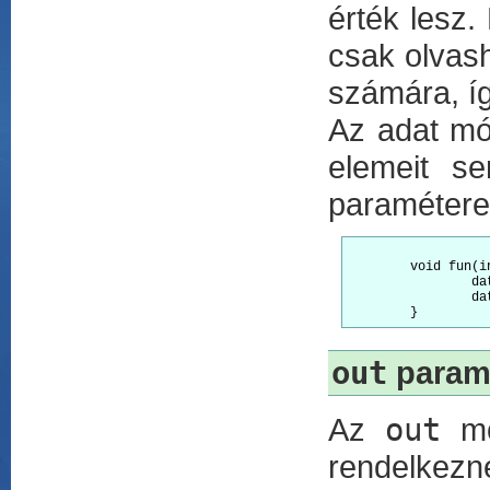
érték lesz.
csak olvash
számára, í
Az adat mód
elemeit s
paramétere
	void fun(in int[][] data) {

		data[5] = data[0]; // Error! Cannot modify 'in' parameter

		data[5][0] = data[0][5]; // Error! Cannot modify 'in' parameter

out
param
Az
out
mód
rendelkez