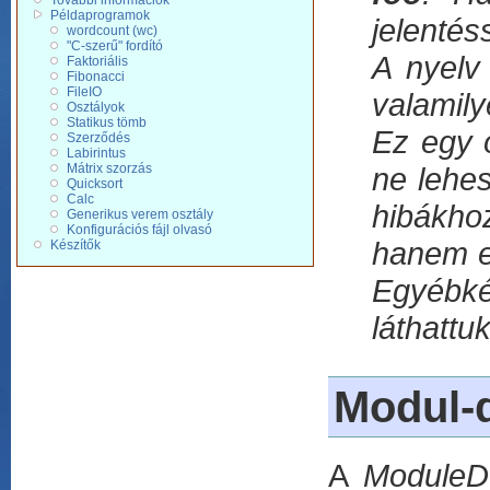
További információk
Példaprogramok
jelentés
wordcount (wc)
"C-szerű" fordító
A nyelv
Faktoriális
Fibonacci
FileIO
valamil
Osztályok
Statikus tömb
Ez egy o
Szerződés
Labirintus
Mátrix szorzás
ne lehes
Quicksort
Calc
hibákho
Generikus verem osztály
Konfigurációs fájl olvasó
hanem e
Készítők
Egyébké
láthattu
Modul-d
A
ModuleDe