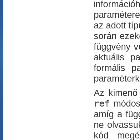
információ
paramétere
az adott tí
során ezeke
függvény v
aktuális 
formális p
paraméterk
Az kimenő 
ref
módosít
amíg a füg
ne olvassuk
kód megér