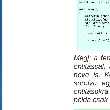
import
 io = std.st
void
 main ()

{

    writefln (
"bar
    std.stdio.foo 
    std.stdio.writ
    foo (
"bar"
);  
    io.writefln (
"
    io.foo (
"bar"
)
Megj: a fe
entitással
neve is. K
sorolva e
entitásokr
példa csak 