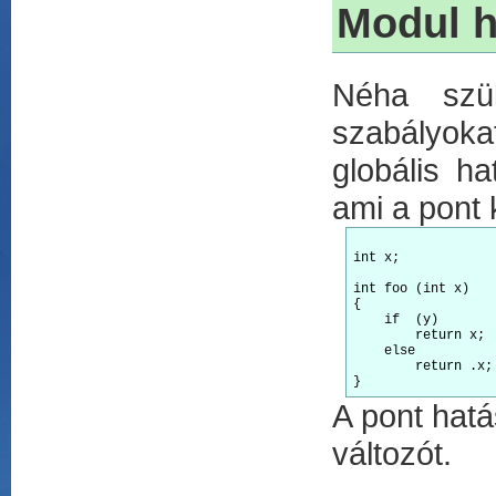
Modul h
Néha szük
szabályoka
globális ha
ami a pont k
int
 x;

int
 foo (
int
 x)

{

if
  (y)

return
else
return
A pont hatá
változót.