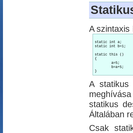
Statiku
A szintaxis 
static int a;

static int b=1;

static this ()

{

	a=5;

	b=a+5;

A statikus
meghívása 
statikus de
Általában r
Csak stati