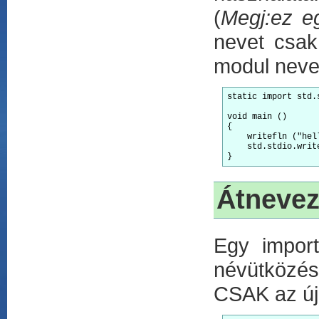
(
Megj:ez eg
nevet csak
modul neve 
static
import
 std.
void
 main ()

{

    writefln (
"hel
    std.stdio.writ
Átnevez
Egy import
névütközés
CSAK az új