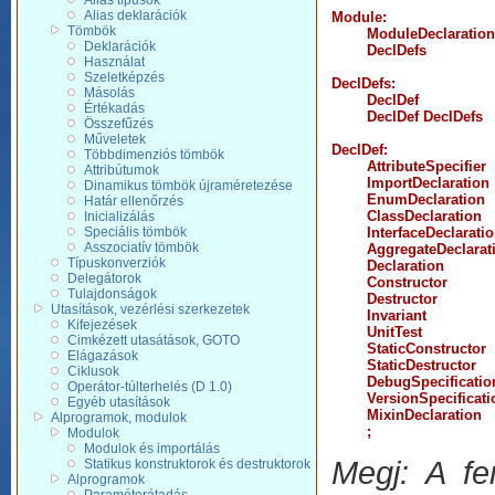
Alias tí­pusok
Alias deklarációk
Module:
Tömbök
	ModuleDeclaration DeclDefs

Deklarációk
	DeclDefs

Használat
Szeletképzés
DeclDefs:
Másolás
	DeclDef

Értékadás
	DeclDef DeclDefs

Összefűzés
Műveletek
DeclDef:
Többdimenziós tömbök
	AttributeSpecifier

Attribútumok
	ImportDeclaration

Dinamikus tömbök újraméretezése
	EnumDeclaration

Határ ellenőrzés
	ClassDeclaration

Inicializálás
Speciális tömbök
	InterfaceDeclaration

Asszociatív tömbök
	AggregateDeclaration

Típuskonverziók
	Declaration

Delegátorok
	Constructor

Tulajdonságok
	Destructor

Utasítások, vezérlési szerkezetek
	Invariant

Kifejezések
	UnitTest

Cimkézett utasátások, GOTO
	StaticConstructor

Elágazások
	StaticDestructor

Ciklusok
	DebugSpecification

Operátor-túlterhelés (D 1.0)
	VersionSpecification

Egyéb utasítások
	MixinDeclaration

Alprogramok, modulok
Modulok
Modulok és importálás
Megj: A fe
Statikus konstruktorok és destruktorok
Alprogramok