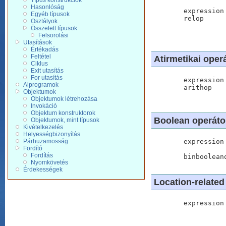
Típus konstrukciók
Hasonlóság
	expression	::= expression relop expression | ...

Egyéb típusok
	relop		::=	"="	|	"!="	|	"<"	|

Osztályok
				"<="	|	">
Összetett típusok
Felsorolási
Utasítások
Értékadás
Feltétel
Atirmetikai oper
Ciklus
Exit utasítás
For utasítás
	expression	::= expression arithop expression | ...

Alprogramok
	arithop		::=	"+"	|	"-"	|	"*"	|

Objektumok
Objektumok létrehozása
Invokáció
Objektum konstruktorok
Boolean operáto
Objektumok, mint típusok
Kivételkezelés
Helyességbizonyítás
Párhuzamosság
	expression	::= "~" expression |

Fordító
			    expression binbooleanop expres
Fordítás
Nyomkövetés
Érdekességek
Location-related
	expression	::=	locate expression
