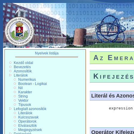
Nyelvek listája
Az Emera
Kezdő oldal
Bevezetés
Azonosítók
Kifejezé
Literálok
Numerikus
Boolean - Logikai
Nil
Karakter
Literál és Azono
String
Vektor
Típusok
	expression	::=	literal

Lefoglalt azonosítók
			|	constantIfent
Literálok
Kulcsszavak
Operátorok
Elválasztók
Megjegyzések
Operátor Kifejez