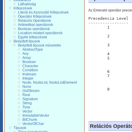
Deklaráció
Láthatóság
Kifejezések
Az Emerald operátor preced
Literál és Azonosító Kifejezések
Operátor Kifejezések
Precedencia Level	Operator	Mûvelet

Relációs Operátorok
-----------------	--------	-------

Aritmetikai operátorok
	1		view-as		objektum mûveletek kibõvitett nézete		

Boolean operátorok
			restrict-to	objektum mûveletek korlát
Location-related operátorok
	2		|		logikai vagy

Egyéb kifejezések
			or		logikai feltétel
Beépített típusok
	3		&		logikai és

Beépített típusok mûveletei
			and		logikai feltéte
AbstractType
Any
	4		!		logikai negáció

Array
	5		==, !==		object azonosság és különbség

Boolean
			o>		típus hason
Character
			=,!=,<,<=,>,>=	relációs m
Condition
	6		+, -		additiv operátorok		

Instream
	7		*, /		multiplikativ operátorok

Integer
			#		modu
Node, NodeList, NodeListElement
			user-defi
None
	8		-, ~		aritmetikai negáció

OutStream
			isfixed		ellenõrzi, hogy egy objektum node-h
Real
			locate		az operandus lehetséges he
Signature
			awaiting	a prcessek a feltétel teljesül
String
			nameof		egy objektu
Time
Vector
ImmutableVector
BitChunk
VectorOfChar
Relációs Operát
Típusok