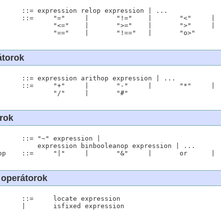
="	|	">"	|

átorok
rok
sion | ...

 operátorok