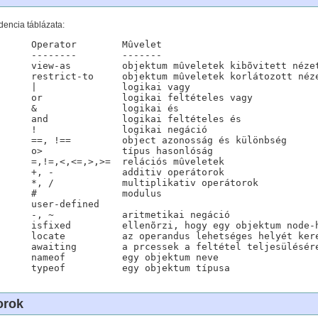
encia táblázata:
ozott nézete

es vagy

les és

lóság

ûveletek

lus

ned

oz van-e kötve

lyét keresi

ésére várnak

m neve

orok