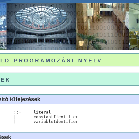
ld programozási nyelv
sek
sító Kifejezések
ifier

ések