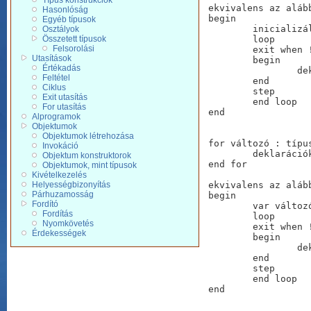
Típus konstrukciók
ekvivalens az alább
Hasonlóság
begin

Egyéb típusok
	inicializálás

Osztályok
Összetett típusok
	loop

Felsorolási
	exit when !condition

Utasítások
	begin

Értékadás
		deklarációkÉsUtasítások

Feltétel
	end

Ciklus
	step

Exit utasítás
	end loop

For utasítás
end

Alprogramok
Objektumok
Objektumok létrehozása
for változó : típu
Invokáció
	deklarációkÉsUtasítások

Objektum konstruktorok
end for

Objektumok, mint típusok
Kivételkezelés
Helyességbizonyítás
ekvivalens az alább
Párhuzamosság
begin

Fordító
	var változó : típus inicializálás

Fordítás
	loop

Nyomkövetés
	exit when !condition

Érdekességek
	begin

		deklarációkÉsUtasítások

	end

	step

	end loop

end
