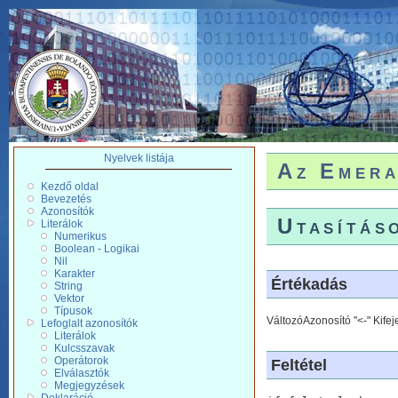
Nyelvek listája
Az Emera
Kezdő oldal
Bevezetés
Azonosítók
Utasítás
Literálok
Numerikus
Boolean - Logikai
Nil
Karakter
Értékadás
String
Vektor
Típusok
VáltozóAzonosító "<-" Kifej
Lefoglalt azonosítók
Literálok
Kulcsszavak
Operátorok
Feltétel
Elválasztók
Megjegyzések