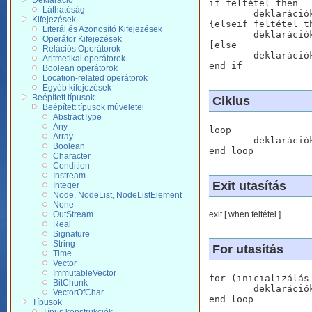
Deklaráció
if feltétel then 

Láthatóság
	deklarációkÉsUtasítások

Kifejezések
{elseif feltétel th
Literál és Azonosító Kifejezések
	deklarációkÉsUtasítások}

Operátor Kifejezések
[else

Relációs Operátorok
	deklarációkÉsUtasítások]

Aritmetikai operátorok
end if
Boolean operátorok
Location-related operátorok
Egyéb kifejezések
Beépített típusok
Ciklus
Beépített típusok mûveletei
AbstractType
Any
loop

Array
	deklarációkÉsUtasítások

Boolean
end loop
Character
Condition
Instream
Exit utasítás
Integer
Node, NodeList, NodeListElement
None
OutStream
exit [ when feltétel ]
Real
Signature
String
For utasítás
Time
Vector
ImmutableVector
for (inicializálás
BitChunk
	deklarációkÉsUtasítások

VectorOfChar
end loop

Típusok