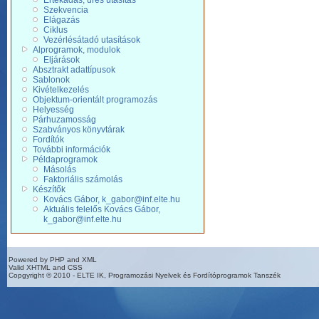
Értékadás, üres utasítás
Szekvencia
Elágazás
Ciklus
Vezérlésátadó utasítások
Alprogramok, modulok
Eljárások
Absztrakt adattípusok
Sablonok
Kivételkezelés
Objektum-orientált programozás
Helyesség
Párhuzamosság
Szabványos könyvtárak
Fordítók
További információk
Példaprogramok
Másolás
Faktoriális számolás
Készítők
Kovács Gábor, k_gabor@inf.elte.hu
Aktuális felelős Kovács Gábor,
k_gabor@inf.elte.hu
Powered by PHP and XML
Valid XHTML and CSS
Copgyright © 2010 - ELTE IK, Programozási Nyelvek és Fordítóprogramok Tanszék