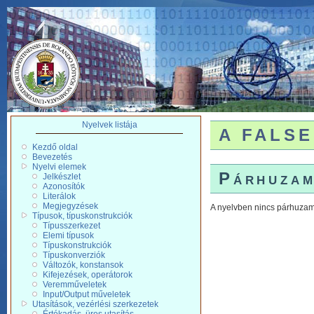
Nyelvek listája
A FALSE 
Kezdő oldal
Bevezetés
Nyelvi elemek
Párhuza
Jelkészlet
Azonosítók
Literálok
Megjegyzések
A nyelvben nincs párhuzam
Típusok, típuskonstrukciók
Típusszerkezet
Elemi típusok
Típuskonstrukciók
Típuskonverziók
Változók, konstansok
Kifejezések, operátorok
Veremműveletek
Input/Output műveletek
Utasítások, vezérlési szerkezetek