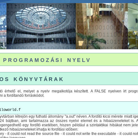
programozási nyelv
os könyvtárak
tó érhető el, melyet a nyelv megalkotója készített. A FALSE nyelven írt pro
 a fordítandó forráskódot.
nyvtárban létrejön egy futható állomány "a.out" néven. A fordító kicsi mérete miatt
 1024 bájtban, ami tartalmazza az összes nyelvi elemet és a hibaüzeneteket is
ngedhető egy fordító esetében, hiszen például a szintaktikai hibákat nem jelezn
etkező hibaüzeneteket írhatja ki fordítási időben:
ry - it could not read the source file - it could not write the executable - it could no