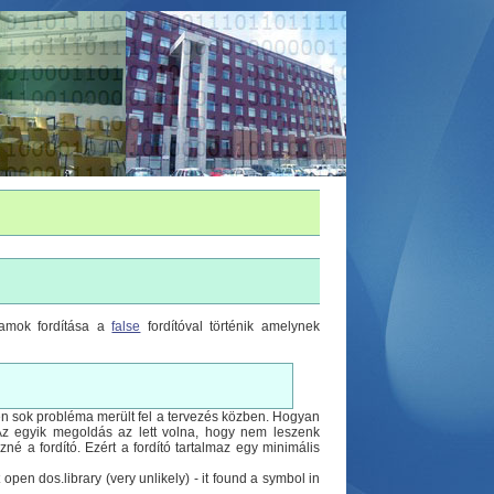
gramok fordítása a
false
fordítóval történik amelynek
 igen sok probléma merült fel a tervezés közben. Hogyan
. Az egyik megoldás az lett volna, hogy nem leszenk
é a fordító. Ezért a fordító tartalmaz egy minimális
t open dos.library (very unlikely) - it found a symbol in