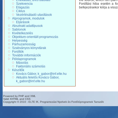
Értékadás, üres utasítás
the source, which isn't part
Szekvencia
Fordítási hiba esetén a fo
Elágazás
befejezésekor kiírja a vissz
Ciklus
Vezérlésátadó utasítások
Alprogramok, modulok
Eljárások
Absztrakt adattípusok
Sablonok
Kivételkezelés
Objektum-orientált programozás
Helyesség
Párhuzamosság
Szabványos könyvtárak
Fordítók
További információk
Példaprogramok
Másolás
Faktoriális számolás
Készítők
Kovács Gábor, k_gabor@inf.elte.hu
Aktuális felelős Kovács Gábor,
k_gabor@inf.elte.hu
Powered by PHP and XML
Valid XHTML and CSS
Copgyright © 2010 - ELTE IK, Programozási Nyelvek és Fordítóprogramok Tanszék