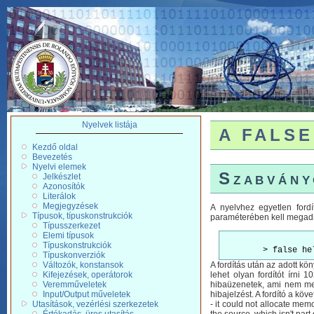
Nyelvek listája
A FALSE 
Kezdő oldal
Bevezetés
Nyelvi elemek
Szabvány
Jelkészlet
Azonosítók
Literálok
Megjegyzések
A nyelvhez egyetlen fordí
Típusok, típuskonstrukciók
paraméterében kell megadni
Típusszerkezet
Elemi típusok
Típuskonstrukciók
Típuskonverziók
Változók, konstansok
A fordítás után az adott kö
Kifejezések, operátorok
lehet olyan fordítót írni
Veremműveletek
hibaüzenetek, ami nem mege
Input/Output műveletek
hibajelzést. A fordító a köv
Utasítások, vezérlési szerkezetek
- it could not allocate memo