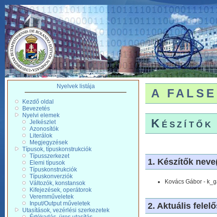
Nyelvek listája
A FALSE 
Kezdő oldal
Bevezetés
Nyelvi elemek
Készítők
Jelkészlet
Azonosítók
Literálok
Megjegyzések
Típusok, típuskonstrukciók
Típusszerkezet
1. Készítők neve(i
Elemi típusok
Típuskonstrukciók
Típuskonverziók
Kovács Gábor - k_g
Változók, konstansok
Kifejezések, operátorok
Veremműveletek
Input/Output műveletek
2. Aktuális felel
Utasítások, vezérlési szerkezetek