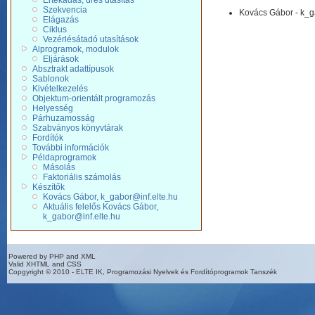
Értékadás, üres utasítás
Szekvencia
Kovács Gábor - k_g
Elágazás
Ciklus
Vezérlésátadó utasítások
Alprogramok, modulok
Eljárások
Absztrakt adattípusok
Sablonok
Kivételkezelés
Objektum-orientált programozás
Helyesség
Párhuzamosság
Szabványos könyvtárak
Fordítók
További információk
Példaprogramok
Másolás
Faktoriális számolás
Készítők
Kovács Gábor, k_gabor@inf.elte.hu
Aktuális felelős Kovács Gábor,
k_gabor@inf.elte.hu
Powered by PHP and XML
Valid XHTML and CSS
Copgyright © 2010 - ELTE IK, Programozási Nyelvek és Fordítóprogramok Tanszék