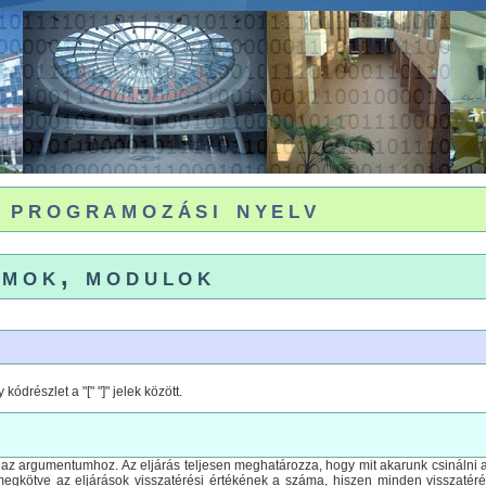
programozási nyelv
mok, modulok
ódrészlet a "[" "]" jelek között.
 az argumentumhoz. Az eljárás teljesen meghatározza, hogy mit akarunk csinálni a
gkötve az eljárások visszatérési értékének a száma, hiszen minden visszatérési 