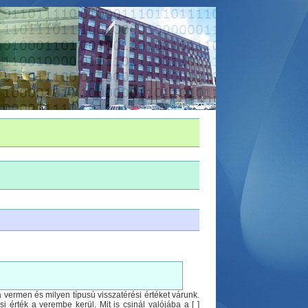
 vermen és milyen típusú visszatérési értéket várunk.
érték a verembe kerül. Mit is csinál valójába a [ ]