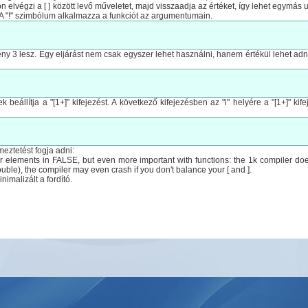
elvégzi a [ ] között levő műveletet, majd visszaadja az értéket, így lehet egymás 
A "!" szimbólum alkalmazza a funkciót az argumentumain.
ny 3 lesz. Egy eljárást nem csak egyszer lehet használni, hanem értékül lehet adni
k beállítja a "[1+]" kifejezést. A következő kifejezésben az "i" helyére a "[1+]" kif
meztetést fogja adni:
 elements in FALSE, but even more important with functions: the 1k compiler does n
uble), the compiler may even crash if you don't balance your [ and ].
nimalizált a fordító.