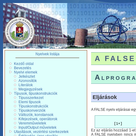
Nyelvek listája
A FALSE 
Kezdő oldal
Bevezetés
Nyelvi elemek
Alprogra
Jelkészlet
Azonosítók
Literálok
Megjegyzések
Típusok, típuskonstrukciók
Eljárások
Típusszerkezet
Elemi típusok
Típuskonstrukciók
A FALSE nyelv eljárásai egy k
Típuskonverziók
Változók, konstansok
Kifejezések, operátorok
Veremműveletek
Input/Output műveletek
Ez az eljárás hozzáad 1-et
Utasítások, vezérlési szerkezetek
A FALSE nyelvben nincs me