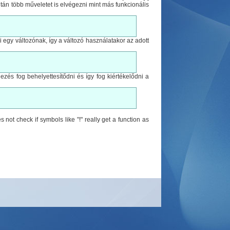
után több műveletet is elvégezni mint más funkcionális
 egy változónak, így a változó használatakor az adott
ejezés fog behelyettesítődni és így fog kiértékelődni a
ot check if symbols like "!" really get a function as