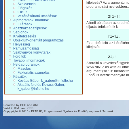
Értékadás, üres utasítás
kifejezés? Az argumentumon 
Szekvencia
programozási nyelvekben. 
Elágazás
Ciklus
Vezérlésátadó utasítások
Alprogramok, modulok
A fenti példában az eredmé
Eljárások
eljárás értékelődik ki.
Absztrakt adattípusok
Sablonok
Kivételkezelés
Objektum-orientált programozás
Ez a definició az i értékéne
Helyesség
kifejezés.
Párhuzamosság
Szabványos könyvtárak
Fordítók
További információk
A fordító a következő figyel
Példaprogramok
WARNING: as with all other
Másolás
argument (so "1!" means tro
Faktoriális számolás
Ebből is látszik mennyire mi
Készítők
Kovács Gábor, k_gabor@inf.elte.hu
Aktuális felelős Kovács Gábor,
k_gabor@inf.elte.hu
Powered by PHP and XML
Valid XHTML and CSS
Copgyright © 2010 - ELTE IK, Programozási Nyelvek és Fordítóprogramok Tanszék