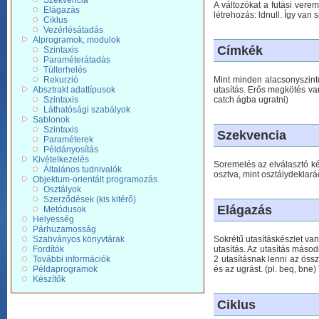
Szekvencia
A változókat a futási verem
Elágazás
létrehozás: ldnull. Így van
Ciklus
Vezérlésátadás
Alprogramok, modulok
Címkék
Szintaxis
Paraméterátadás
Túlterhelés
Rekurzió
Mint minden alacsonyszintű
Absztrakt adattípusok
utasítás. Erős megkötés van
Szintaxis
catch ágba ugratni)
Láthatósági szabályok
Sablonok
Szintaxis
Szekvencia
Paraméterek
Példányosítás
Kivételkezelés
Soremelés az elválasztó két 
Általános tudnivalók
osztva, mint osztálydeklará
Objektum-orientált programozás
Osztályok
Szerződések (kis kitérő)
Elágazás
Metódusok
Helyesség
Párhuzamosság
Szabványos könyvtárak
Sokrétű utasításkészlet va
Fordítók
utasítás. Az utasítás máso
További információk
2 utasításnak lenni az öss
Példaprogramok
és az ugrást. (pl. beq, bne
Készítők
Ciklus