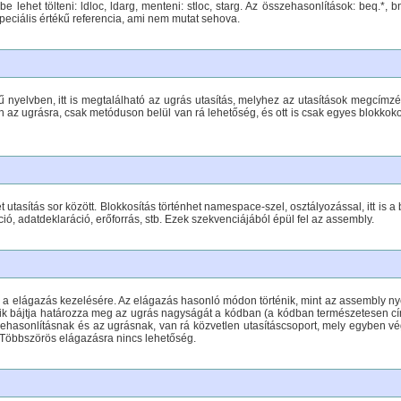
be lehet tölteni: ldloc, ldarg, menteni: stloc, starg. Az összehasonlítások: beq.*, b
 speciális értékű referencia, ami nem mutat sehova.
 nyelvben, itt is megtalálható az ugrás utasítás, melyhez az utasítások megcímz
 az ugrásra, csak metóduson belül van rá lehetőség, és ott is csak egyes blokkokon
utasítás sor között. Blokkosítás történhet namespace-szel, osztályozással, itt is a b
ció, adatdeklaráció, erőforrás, stb. Ezek szekvenciájából épül fel az assembly.
n a elágazás kezelésére. Az elágazás hasonló módon történik, mint az assembly nye
dik bájtja határozza meg az ugrás nagyságát a kódban (a kódban természetesen címk
zehasonlításnak és az ugrásnak, van rá közvetlen utasításcsoport, mely egyben végz
) Többszörös elágazásra nincs lehetőség.