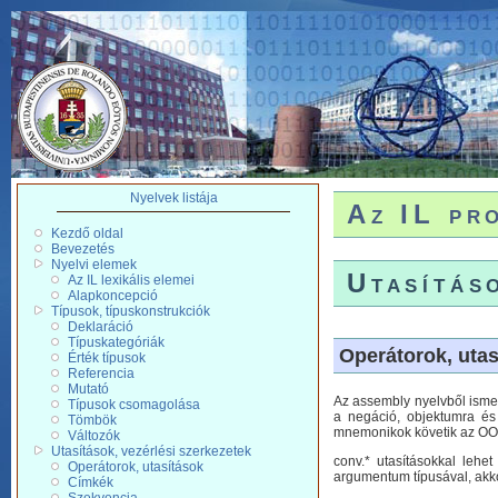
Nyelvek listája
Az IL pr
Kezdő oldal
Bevezetés
Nyelvi elemek
Utasítás
Az IL lexikális elemei
Alapkoncepció
Típusok, típuskonstrukciók
Deklaráció
Típuskategóriák
Operátorok, utas
Érték típusok
Referencia
Mutató
Az assembly nyelvből ismer
Típusok csomagolása
a negáció, objektumra és 
Tömbök
mnemonikok követik az OO el
Változók
Utasítások, vezérlési szerkezetek
conv.* utasításokkal leh
Operátorok, utasítások
argumentum típusával, akkor 
Címkék