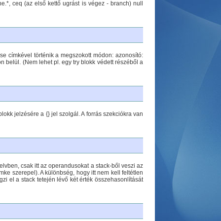
ne.*, ceq (az első kettő ugrást is végez - branch) null
ése címkével történik a megszokott módon: azonosító:
 belül. (Nem lehet pl. egy try blokk védett részéből a
lokk jelzésére a {} jel szolgál. A forrás szekciókra van
lvben, csak itt az operandusokat a stack-ből veszi az
e szerepel). A különbség, hogy itt nem kell feltétlen
i el a stack tetején lévő két érték összehasonlítását