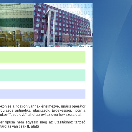
kon és a float-on vannak értelmezve, unáris operátor
rdulásos aritmetikai utasítások. Érdekesség, hogy a
ovf.*, sub.ovf.*, ahol az ovf az overflow szóra utal.
ter típusa nem egyezik meg az utasításhoz tartozó
tárolás van csak IL alatt)