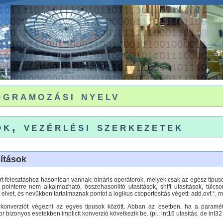
ogramozási nyelv
ok, vezérlési szerkezetek
ítások
t felosztáshoz hasonlóan vannak: bináris operátorok, melyek csak az egész típuso
pointerre nem alkalmazható, összehasonlító utasítások, shift utasítások, túlcso
vet, és nevükben tartalmaznak pontot a logikus csoportosítás végett: add.ovf.*, mul.
et konverziót végezni az egyes típusok között. Abban az esetben, ha a paramé
bizonyos esetekben implicit konverzió következik be. (pl.: int16 utasítás, de int32 