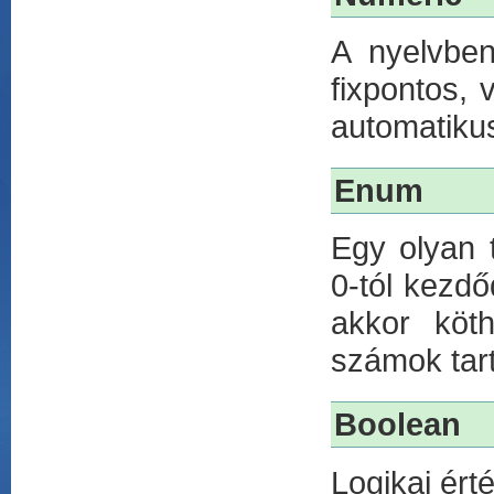
A nyelvbe
fixpontos,
automatikus
Enum
Egy olyan 
0-tól kezd
akkor köt
számok tar
Boolean
Logikai ért