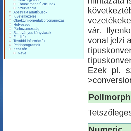
mintázata is
Shift regiszter
Tömbkimenetű ciklusok
következt
Szekvencia
Absztrakt adattípusok
Kivételkezelés
vezetékeken
Objektum-orientált programozás
Helyesség
vár. Ilyen
Párhuzamosság
Szabványos könyvtárak
Fordítók
vonal jelzi
További információk
Példaprogramok
típuskonve
Készítők
Neve
típuskonver
Ezek pl. s
>conversion
Polimorph
Tetszőleges
Numeric