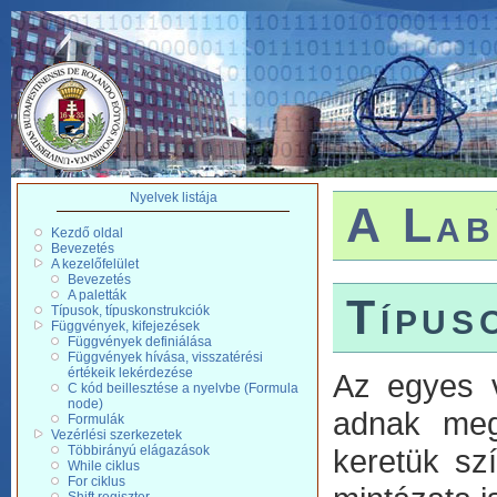
Nyelvek listája
A Lab
Kezdő oldal
Bevezetés
A kezelőfelület
Bevezetés
A paletták
Típus
Típusok, típuskonstrukciók
Függvények, kifejezések
Függvények definiálása
Függvények hívása, visszatérési
értékeik lekérdezése
Az egyes v
C kód beillesztése a nyelvbe (Formula
node)
adnak meg
Formulák
Vezérlési szerkezetek
Többirányú elágazások
keretük sz
While ciklus
For ciklus