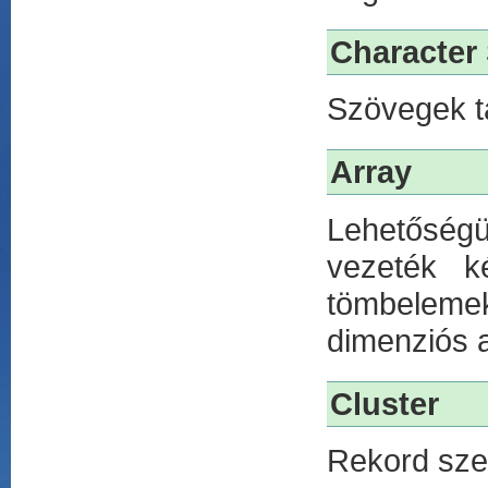
Character 
Szövegek t
Array
Lehetőségü
vezeték k
tömbelemek
dimenziós 
Cluster
Rekord sze