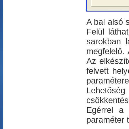
A bal alsó 
Felül látha
sarokban l
megfelelő. 
Az elkészí
felvett hely
paraméterek
Lehetősé
csökkentés
Egérrel a 
paraméter t