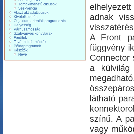
Shift regiszter
elhelyezet
Tömbkimenetű ciklusok
Szekvencia
Absztrakt adattípusok
adnak viss
Kivételkezelés
Objektum-orientált programozás
visszatérési
Helyesség
Párhuzamosság
Szabványos könyvtárak
A Front pa
Fordítók
További információk
függvény ik
Példaprogramok
Készítők
Neve
Connector 
a külvilá
megadhat
összepáros
látható par
konnektoro
színű. A p
vagy működ