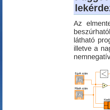
lekérde
Az elmente
beszúrható
látható pro
illetve a n
nemnegatív