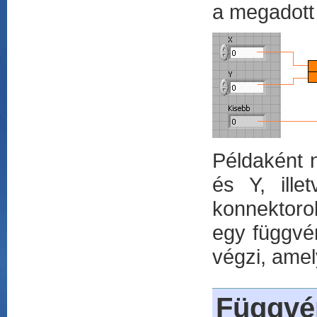
a megadott 
Példaként 
és Y, ille
konnektorok
egy függvé
végzi, amel
Függvé