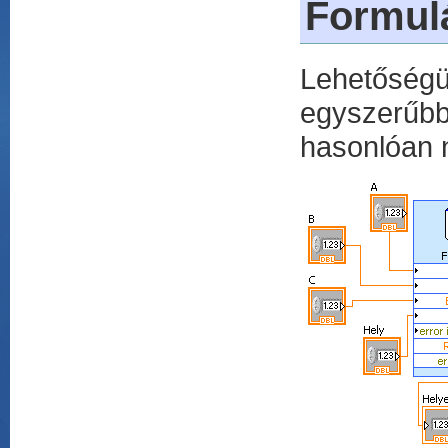
Formul
Lehetőségü
egyszerűb
hasonlóan n