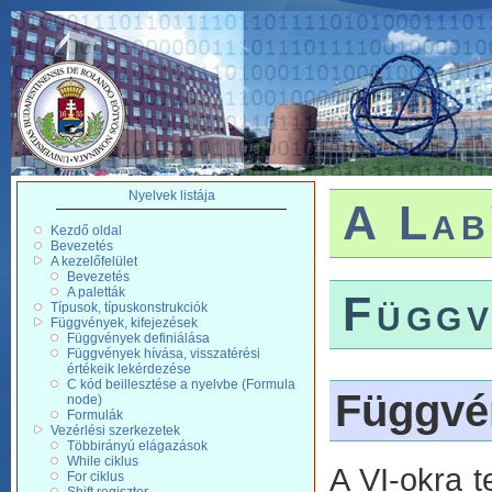
Nyelvek listája
A Lab
Kezdő oldal
Bevezetés
A kezelőfelület
Bevezetés
A paletták
Függv
Típusok, típuskonstrukciók
Függvények, kifejezések
Függvények definiálása
Függvények hívása, visszatérési
értékeik lekérdezése
C kód beillesztése a nyelvbe (Formula
Függvén
node)
Formulák
Vezérlési szerkezetek
Többirányú elágazások
While ciklus
A VI-okra t
For ciklus