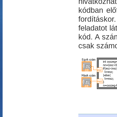
hivatkozha
kódban előf
fordításkor
feladatot l
kód. A szám
csak számok