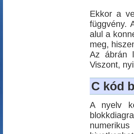
Ekkor a ve
függvény. A
alul a konn
meg, hiszen
Az ábrán l
Viszont, n
C kód b
A nyelv ko
blokkdiagr
numerikus 