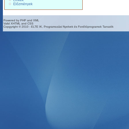
Linkek
Előzmények
Powered by PHP and XML
Valid XHTML and CSS
Copgyright © 2010 - ELTE IK, Programozási Nyelvek és Fordítóprogramok Tanszék