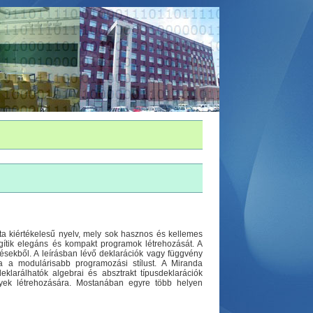
ta kiértékelesű nyelv, mely sok hasznos és kellemes
egítik elegáns és kompakt programok létrehozását. A
zésekből. A leírásban lévő deklarációk vagy függvény
tja a modulárisabb programozási stílust. A Miranda
eklarálhatók algebrai és absztrakt típusdeklarációk
yek létrehozására. Mostanában egyre több helyen