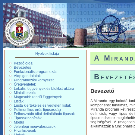
Nyelvek listája
A Mirand
Kezdő oldal
Bevezetés
Funkcionális programozás
Bevezeté
Alap gondolatok
Programozási környezet
Őregyenletek
Lokális függvények és blokkstruktúra
Bevezető
Mintaillesztés
Magasabb rendű függvények
A Miranda egy haladó funk
Listák
komponenst tartalmaz, min
Lusta kiértékelés és végtelen listák
Miranda program két részbő
Polimorfikus erős típusosság
definíciók, vagy típus de
Felhasználó által definiálható típusok
típusrendszere meglehetős
Típusszinonímák
segítségével. A (magasa
Modul
alkalmazzák a funcionális 
Jelenlegi megvalósítások
Hivatkozások