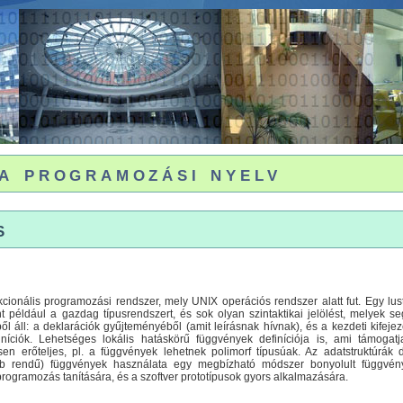
a programozási nyelv
s
cionális programozási rendszer, mely UNIX operációs rendszer alatt fut. Egy lus
t például a gazdag típusrendszert, és sok olyan szintaktikai jelölést, melyek s
l áll: a deklarációk gyűjteményéből (amit leírásnak hívnak), és a kezdeti kifeje
finíciók. Lehetséges lokális hatáskörű függvények definíciója is, ami támoga
en erőteljes, pl. a függvények lehetnek polimorf típusúak. Az adatstruktúrák d
bb rendű) függvények használata egy megbízható módszer bonyolult függvén
programozás tanítására, és a szoftver prototípusok gyors alkalmazására.