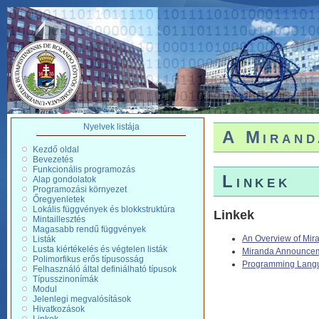
Nyelvek listája
A Mirand
Kezdő oldal
Bevezetés
Funkcionális programozás
Linkek
Alap gondolatok
Programozási környezet
Őregyenletek
Lokális függvények és blokkstruktúra
Linkek
Mintaillesztés
Magasabb rendű függvények
An Overview of Mir
Listák
Lusta kiértékelés és végtelen listák
Miranda Announce
Polimorfikus erős típusosság
Programming Langu
Felhasználó által definiálható típusok
Típusszinonímák
Modul
Jelenlegi megvalósítások
Hivatkozások