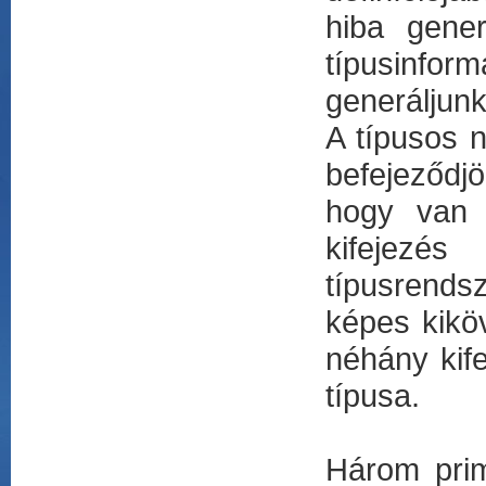
hiba gene
típusinfor
generáljunk
A típusos 
befejeződjö
hogy van 
kifejezés
típusrends
képes kiköv
néhány kif
típusa.
Három prim