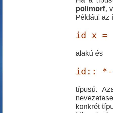
polimorf
, 
Például az 
id x = 
alakú és
id:: *-
típusú. Az
nevezetese
konkrét típ