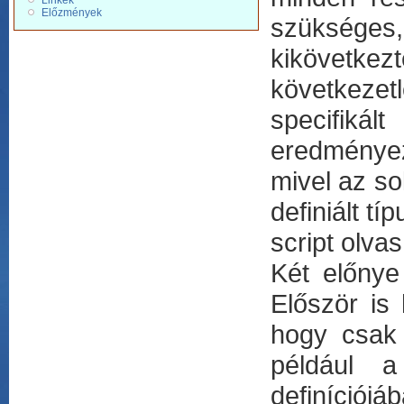
Linkek
Előzmények
szükséges, 
kikövetkez
következet
specifikál
eredményez.
mivel az sok
definiált t
script olva
Két előnye
Először is 
hogy csak 
például 
definíciójá