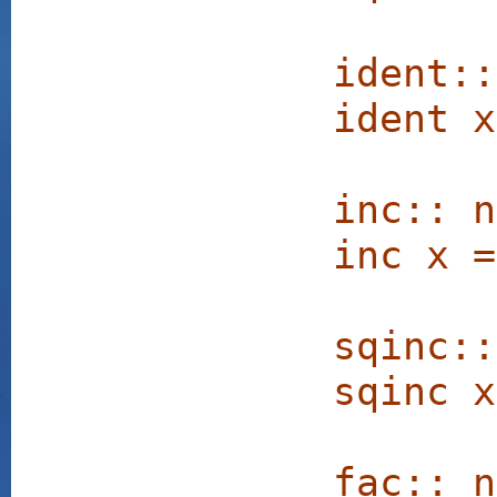
ident:
ident x
inc:: 
inc x =
sqinc::
sqinc x
fac:: 