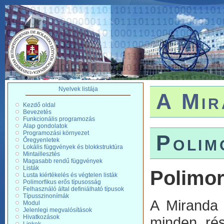
Nyelvek listája
A Mir
Kezdő oldal
Bevezetés
Funkcionális programozás
Alap gondolatok
Programozási környezet
Polim
Őregyenletek
Lokális függvények és blokkstruktúra
Mintaillesztés
Magasabb rendű függvények
Listák
Polimor
Lusta kiértékelés és végtelen listák
Polimorfikus erős típusosság
Felhasználó által definiálható típusok
Típusszinonímák
A Miranda 
Modul
Jelenlegi megvalósítások
Hivatkozások
minden rés