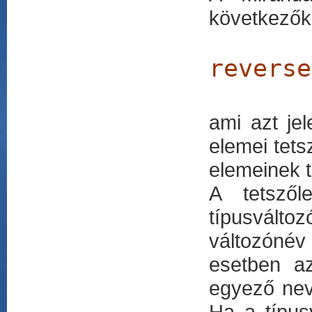
következők
reverse
ami azt je
elemei tets
elemeinek 
A tetszől
típusváltoz
változónév
esetben az
egyező nev
Ha a típusv