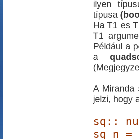
ilyen típu
típusa
(boo
Ha T1 es T
T1 argume
Például a p
a
quads
(Megjegyze
A Miranda 
jelzi, hogy 
sq:: n
sq n = 