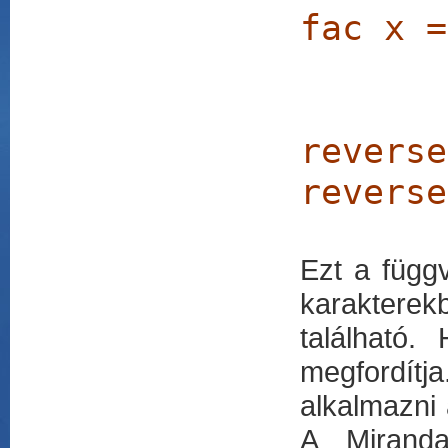
fac x =
reverse
reverse
Ezt a függ
karakterek
található.
megfordít
alkalmazni 
A Miranda