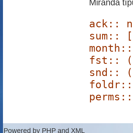
Miranda típ
ack:: n
sum:: [
month::
fst:: (
snd:: (
foldr::
perms::
Powered by PHP and XML