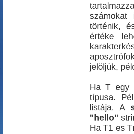
tartalmazz
számokat i
történik, 
értéke l
karakterké
aposztrófo
jelöljük, pé
Ha T egy t
típusa. Pé
listája. A
"hello"
stri
Ha T1 es Tn