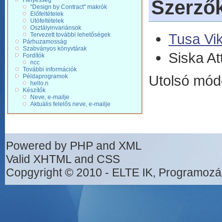
Helyesség
Szerző
"Design by Contract" makrók
Előfeltételek
Utófeltételek
Osztályinvariánsok
Tusa Vik
Tervezett további lehetőségek
Párhuzamosság
Szabványos könyvtárak
Siska Att
Fordítók
ncc
További információk
Utolsó mód
Példaprogramok
hello.n
Készítők
Neve, e-mailje
Aktuális felelős neve, e-mailje
Powered by PHP and XML
Valid XHTML and CSS
Copgyright © 2010 - ELTE IK, Programozá