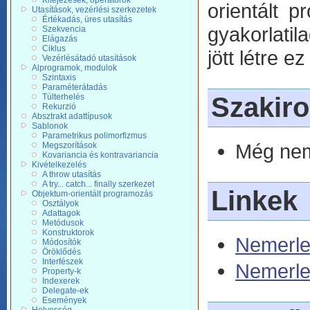
Kifejezések, operátorok
orientált p
Utasítások, vezérlési szerkezetek
Értékadás, üres utasítás
gyakorlati
Szekvencia
Elágazás
Ciklus
jött létre ez
Vezérlésátadó utasítások
Alprogramok, modulok
Szintaxis
Paraméterátadás
Túlterhelés
Szakir
Rekurzió
Absztrakt adattípusok
Sablonok
Parametrikus polimorfizmus
Még nem 
Megszorítások
Kovariancia és kontravariancia
Kivételkezelés
A throw utasítás
A try... catch... finally szerkezet
Linkek
Objektum-orientált programozás
Osztályok
Adattagok
Metódusok
Konstruktorok
Nemerle 
Módosítók
Öröklődés
Interfészek
Nemerle
Property-k
Indexerek
Delegate-ek
Események