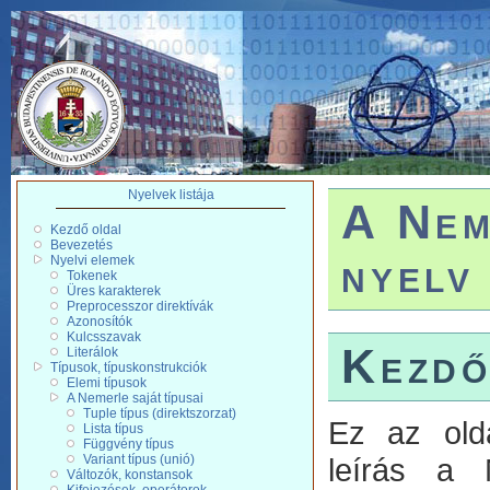
Nyelvek listája
A Nem
Kezdő oldal
Bevezetés
nyelv
Nyelvi elemek
Tokenek
Üres karakterek
Preprocesszor direktívák
Azonosítók
Kulcsszavak
Kezdő
Literálok
Típusok, típuskonstrukciók
Elemi típusok
A Nemerle saját típusai
Tuple típus (direktszorzat)
Ez az old
Lista típus
Függvény típus
leírás a 
Variant típus (unió)
Változók, konstansok