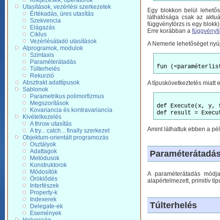
Kifejezések, operátorok
Utasítások, vezérlési szerkezetek
Egy blokkon belül lehetős
Értékadás, üres utasítás
láthatósága csak az aktuá
Szekvencia
függvénytörzs is egy blokk)
Elágazás
Erre korábban a
függvényt
Ciklus
Vezérlésátadó utasítások
A Nemerle lehetőséget nyúj
Alprogramok, modulok
Szintaxis
Paraméterátadás
Túlterhelés
Rekurzió
Absztrakt adattípusok
A típuskövetkeztetés miatt 
Sablonok
Parametrikus polimorfizmus
Megszorítások
def Execute(x, y, 
Kovariancia és kontravariancia
Kivételkezelés
A throw utasítás
Amint láthattuk ebben a pél
A try... catch... finally szerkezet
Objektum-orientált programozás
Osztályok
Adattagok
Paraméterátadá
Metódusok
Konstruktorok
Módosítók
A paraméterátadás módjai 
Öröklődés
alapértelmezett, primitív típ
Interfészek
Property-k
Indexerek
Túlterhelés
Delegate-ek
Események