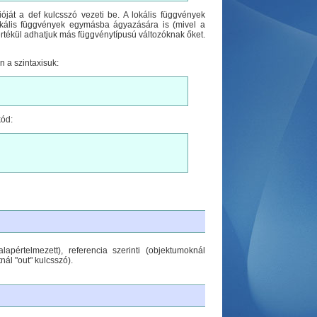
óját a def kulcsszó vezeti be. A lokális függvények
lokális függvények egymásba ágyazására is (mivel a
 értékül adhatjuk más függvénytípusú változóknak őket.
n a szintaxisuk:
kód:
lapértelmezett), referencia szerinti (objektumoknál
tnál "out" kulcsszó).