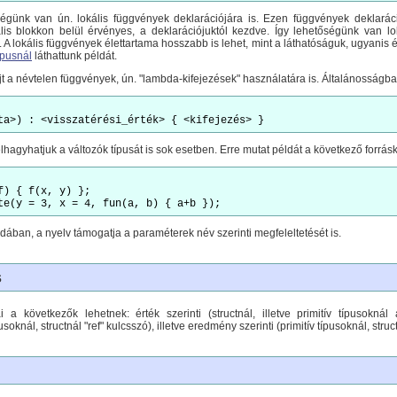
égünk van ún. lokális függvények deklarációjára is. Ezen függvények deklaráci
lis blokkon belül érvényes, a deklarációjuktól kezdve. Így lehetőségünk van 
. A lokális függvények élettartama hosszabb is lehet, mint a láthatóságuk, ugyanis
ípusnál
láthattunk példát.
t a névtelen függvények, ún. "lambda-kifejezések" használatára is. Általánosságba
elhagyhatjuk a változók típusát is sok esetben. Erre mutat példát a következő forrás
f) { f(x, y) };

dában, a nyelv támogatja a paraméterek név szerinti megfeleltetését is.
s
a következők lehetnek: érték szerinti (structnál, illetve primitív típusoknál a
usoknál, structnál "ref" kulcsszó), illetve eredmény szerinti (primitív típusoknál, struc