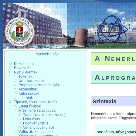
Nyelvek listája
A Nemerl
Kezdő oldal
Bevezetés
Nyelvi elemek
Alprogra
Tokenek
Üres karakterek
Preprocesszor direktívák
Azonosítók
Kulcsszavak
Literálok
Szintaxis
Típusok, típuskonstrukciók
Elemi típusok
A Nemerle saját típusai
Nemerlében minden alprogr
Tuple típus (direktszorzat)
kifejezés" elvbe. Függvény
Lista típus
Függvény típus
Variant típus (unió)
Változók, konstansok