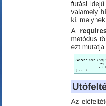
futási idej
valamely h
ki, melynek
A
require
metódus tör
ezt mutatja
ConnectTrees (requ
              requ
              e : E
Utófelt
Az előfelté