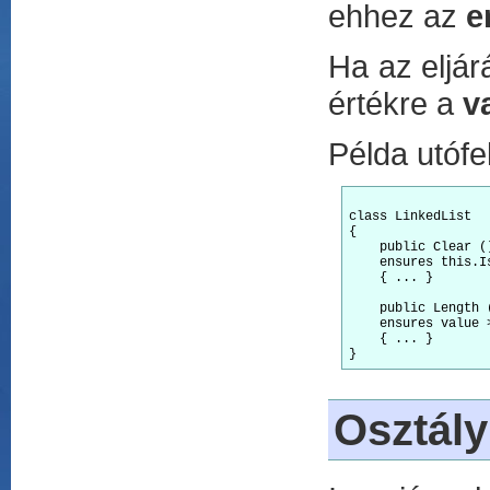
ehhez az
e
Ha az eljár
értékre a
v
Példa utófe
class LinkedList 

{

    public Clear ()
    ensures this.Is
    { ... }

    public Length (
    ensures value >
    { ... }

Osztály