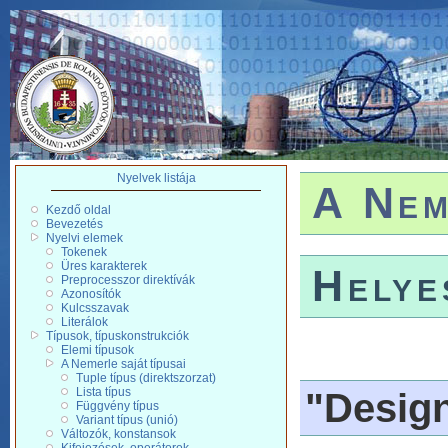
Nyelvek listája
A Nem
Kezdő oldal
Bevezetés
Nyelvi elemek
Tokenek
Üres karakterek
Helye
Preprocesszor direktívák
Azonosítók
Kulcsszavak
Literálok
Típusok, típuskonstrukciók
Elemi típusok
A Nemerle saját típusai
Tuple típus (direktszorzat)
Lista típus
"Desig
Függvény típus
Variant típus (unió)
Változók, konstansok