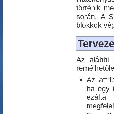
történik m
során. A S
blokkok vég
Terveze
Az alábbi 
remélhetőle
Az attr
ha egy i
ezálta
megfelel