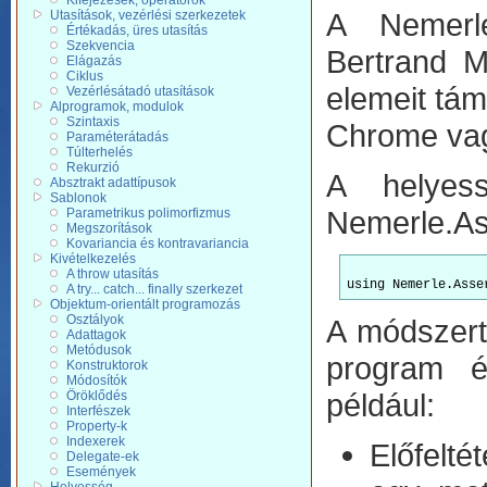
Kifejezések, operátorok
A Nemerle
Utasítások, vezérlési szerkezetek
Értékadás, üres utasítás
Szekvencia
Bertrand M
Elágazás
Ciklus
elemeit tám
Vezérlésátadó utasítások
Alprogramok, modulok
Szintaxis
Chrome vagy
Paraméterátadás
Túlterhelés
Rekurzió
A helyess
Absztrakt adattípusok
Sablonok
Nemerle.As
Parametrikus polimorfizmus
Megszorítások
Kovariancia és kontravariancia
Kivételkezelés
A throw utasítás
A try... catch... finally szerkezet
Objektum-orientált programozás
Osztályok
A módszerta
Adattagok
Metódusok
program ér
Konstruktorok
Módosítók
például:
Öröklődés
Interfészek
Property-k
Indexerek
Előfelté
Delegate-ek
Események