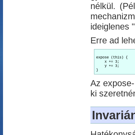
nélkül. (P
mechanizm
ideiglenes 
Erre ad leh
expose (this) {

    x += 3;

    y += 3;

Az expose-n
ki szeretné
Invariá
Hatékonysá