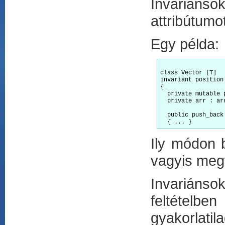
Invariáns
attribútumot
Egy példa:
class Vector [T]

invariant position
{

  private mutable 
  private arr : ar
  public push_back
Ily módon b
vagyis megf
Invariánso
feltételbe
gyakorlati