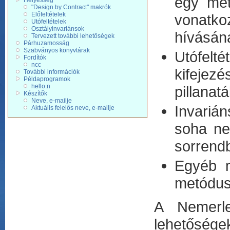
egy met
Helyesség
"Design by Contract" makrók
Előfeltételek
vonatko
Utófeltételek
Osztályinvariánsok
hívásána
Tervezett további lehetőségek
Párhuzamosság
Szabványos könyvtárak
Utófelté
Fordítók
ncc
kifejezé
További információk
Példaprogramok
hello.n
pillanat
Készítők
Neve, e-mailje
Invarián
Aktuális felelős neve, e-mailje
soha ne
sorrend
Egyéb m
metódus 
A Nemerle
lehetősége