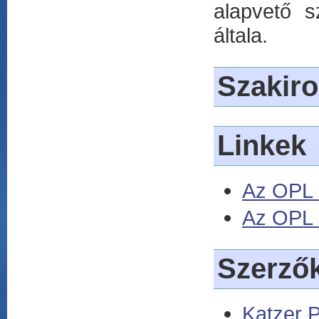
alapvető s
általa.
Szakir
Linkek
Az OPL n
Az OPL 
Szerző
Katzer P