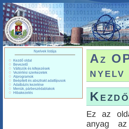
Nyelvek listája
Az OP
Kezdő oldal
Bevezető
nyelv
Változók és kifejezések
Vezérlési szerkezetek
Alprogramok
Beépített és absztrakt adattípusok
Adatbázis kezelése
Menük, párbeszédablakok
Kezdő
Hibakezelés
Ez az old
anyag az