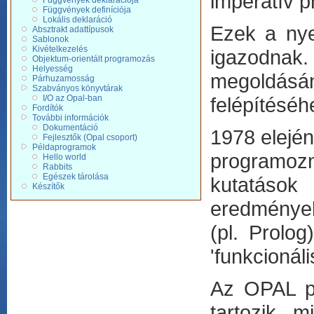
imperatív 
Függvények deklarációja
Függvények definíciója
Lokális deklaráció
Ezek a nye
Absztrakt adattípusok
Sablonok
Kivételkezelés
igazodnak.
Objektum-orientált programozás
Helyesség
megoldásá
Párhuzamosság
Szabványos könyvtárak
I/O az Opal-ban
felépítéséh
Fordítók
További információk
Dokumentáció
1978 elején
Fejlesztők (Opal csoport)
Példaprogramok
programoz
Hello world
Rabbits
Egészek tárolása
kutatások
Készítők
eredmények 
(pl. Prolog
'funkcionál
Az OPAL pr
tartozik, 