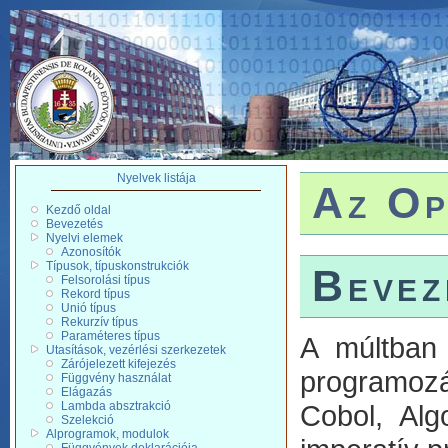
Nyelvek listája
Az Op
Kezdő oldal
Bevezetés
Nyelvi elemek
Azonosítók
Típusok, típuskonstrukciók
Bevez
Felsorolási típus
Rekord típus
Unió típus
Rekurzív típus
Paraméteres típus
A múltban 
Utasítások, vezérlési szerkezetek
Zárójelezett kifejezés
programozá
Függvény használat
Elágazás
Lambda absztrakció
Cobol, Alg
Szelekció
Alprogramok, modulok