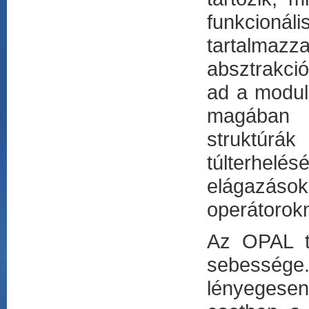
funkcioná
tartalmazz
absztrakci
ad a modula
magában f
struktúrá
túlterhelé
elágazások
operátorok
Az OPAL te
sebessége.
lényegesen