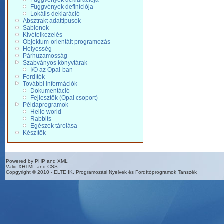
Függvények deklarációja
Függvények definíciója
Lokális deklaráció
Absztrakt adattípusok
Sablonok
Kivételkezelés
Objektum-orientált programozás
Helyesség
Párhuzamosság
Szabványos könyvtárak
I/O az Opal-ban
Fordítók
További információk
Dokumentáció
Fejlesztők (Opal csoport)
Példaprogramok
Hello world
Rabbits
Egészek tárolása
Készítők
Powered by PHP and XML
Valid XHTML and CSS
Copgyright © 2010 - ELTE IK, Programozási Nyelvek és Fordítóprogramok Tanszék