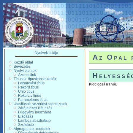
Nyelvek listája
Az Opal 
Kezdő oldal
Bevezetés
Nyelvi elemek
Helyessé
Azonosítók
Típusok, típuskonstrukciók
Felsorolási típus
Kidolgozásra vár.
Rekord típus
Unió típus
Rekurzív típus
Paraméteres típus
Utasítások, vezérlési szerkezetek
Zárójelezett kifejezés
Függvény használat
Elágazás
Lambda absztrakció
Szelekció
Alprogramok, modulok