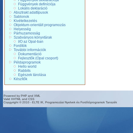
Függvények deklarációja
Függvények definíciója
Lokális deklaráció
Absztrakt adattípusok
Sablonok
Kivételkezelés
Objektum-orientált programozás
Helyesség
Párhuzamosság
Szabványos könyvtárak
I/O az Opal-ban
Fordítók
További információk
Dokumentáció
Fejlesztők (Opal csoport)
Példaprogramok
Hello world
Rabbits
Egészek tárolása
Készítők
Powered by PHP and XML
Valid XHTML and CSS
Copgyright © 2010 - ELTE IK, Programozási Nyelvek és Fordítóprogramok Tanszék