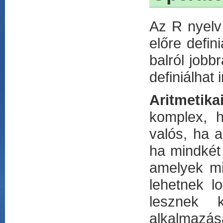
Az R nyelv
előre defin
balról jobbr
definiálhat
Aritmetika
komplex, 
valós, ha 
ha mindkét 
amelyek mi
lehetnek l
lesznek k
alkalmazása