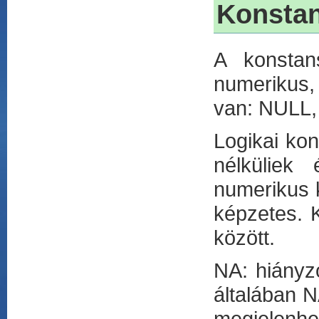
Konsta
A konstan
numerikus,
van: NULL,
Logikai ko
nélküliek
numerikus k
képzetes. 
között.
NA: hiányz
általában N
megjelenhe