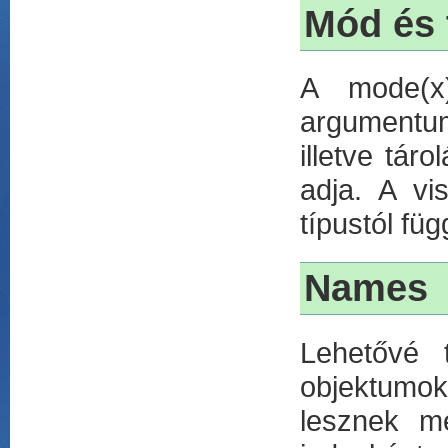
Mód és 
A mode(x)
argumentum
illetve tár
adja. A vis
típustól füg
Names
Lehetővé 
objektumok
lesznek me