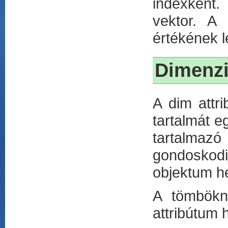
indexként.
vektor. A
értékének 
Dimenz
A dim attr
tartalmát e
tartalmazó
gondoskodi
objektum he
A tömbökn
attribútum 