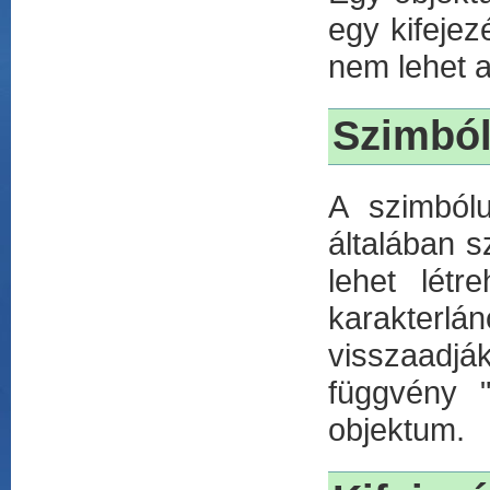
egy kifejez
nem lehet a
Szimbó
A szimból
általában 
lehet lét
karakterlá
visszaadjá
függvény 
objektum.