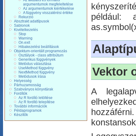
Az aktuális és formális
kényszerít
argumentumok megfeleltetése
Az argumentumok kiértékelése
A függvény visszatérési értéke
például: as
Rekurzió
Absztrakt adattípusok
as.symbol(x)
Sablonok
Kivételkezelés
Stop
Warning
On.exit
Alaptí
Hibakezelési beállítások
Objektum-orientált programozás
Osztályok - class attribútum
Generikus függvények
Metódus választása
Vektor 
UseMethod függvény
NextMethod függvény
Metódusok írása
Helyesség
Párhuzamosság
A legalap
Szabványos könyvtárak
Fordítók
Az R fordító letöltése
elhelyezke
Az R fordító telepítése
További információk
hozzáférn
Példaprogramok
Készítők
konstansok