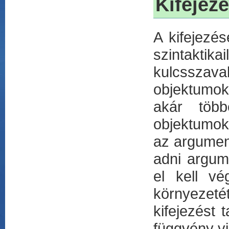
Kifejez
A kifejezés
szintakti
kulcsszava
objektumok
akár több
objektumoka
az argument
adni argum
el kell v
környezeté
kifejezést 
függvény vi