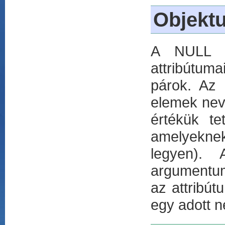
Objektu
A NULL ob
attribútum
párok. Az 
elemek neve
értékük te
amelyeknek 
legyen). 
argumentum
az attribút
egy adott n