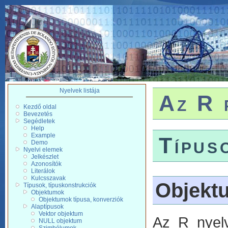
Nyelvek listája
Az R 
Kezdő oldal
Bevezetés
Segédletek
Help
Example
Típus
Demo
Nyelvi elemek
Jelkészlet
Azonosítók
Literálok
Kulcsszavak
Objekt
Típusok, típuskonstrukciók
Objektumok
Objektumok típusa, konverziók
Alaptípusok
Vektor objektum
Az R nyelv
NULL objektum