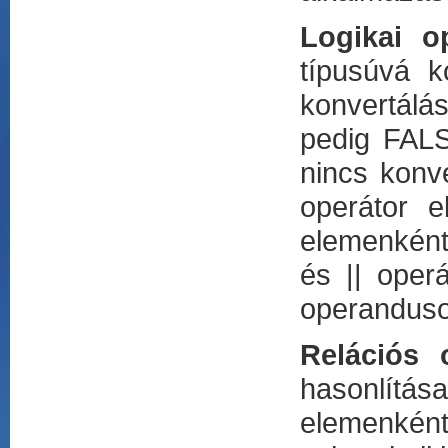
Logikai o
típusúvá k
konvertálá
pedig FALS
nincs konve
operátor e
elemenkénti
és || oper
operandusok
Relációs 
hasonlítá
elemenként