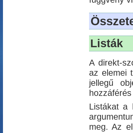
Összet
Listák
A direkt-s
az elemei t
jellegű ob
hozzáférés 
Listákat a 
argumentum
meg. Az el