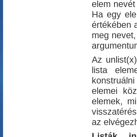
elem nevét 
Ha egy ele
értékében 
meg nevet,
argumentum
Az unlist(x
lista elem
konstruáln
elemei köz
elemek, mi
visszatérés
az elvégez
Listák in