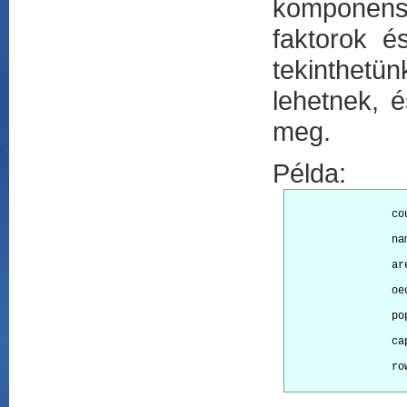
komponens
faktorok é
tekinthetü
lehetnek, 
meg.
Példa:
		
		
		
		
		
		
		row.names="name")
