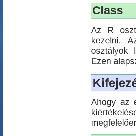
Class
Az R osztá
kezelni. A
osztályok 
Ezen alaps
Kifejez
Ahogy az e
kiértéke
megfelelően