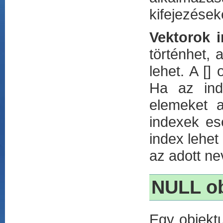
kifejezések
Vektorok 
történhet, 
lehet. A []
Ha az ind
elemeket a
indexek es
index lehet
az adott ne
NULL o
Egy objektu