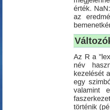
érték. NaN:
az eredmé
bemenetkén
Változó
Az R a "le
név haszn
kezelését 
egy szimbó
valamint 
faszerkeze
történik (p