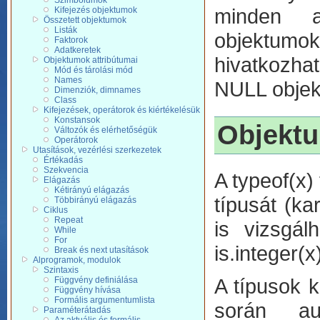
Szimbólumok
minden a
Kifejezés objektumok
Összetett objektumok
Listák
objektum
Faktorok
Adatkeretek
hivatkozha
Objektumok attribútumai
Mód és tárolási mód
Names
NULL objek
Dimenziók, dimnames
Class
Kifejezések, operátorok és kiértékelésük
Konstansok
Objektu
Változók és elérhetőségük
Operátorok
Utasítások, vezérlési szerkezetek
Értékadás
Szekvencia
A typeof(x
Elágazás
Kétirányú elágazás
típusát (ka
Többirányú elágazás
Ciklus
Repeat
is vizsgálh
While
For
is.integer(x)
Break és next utasítások
Alprogramok, modulok
Szintaxis
A típusok k
Függvény definiálása
Függvény hívása
Formális argumentumlista
során au
Paraméterátadás