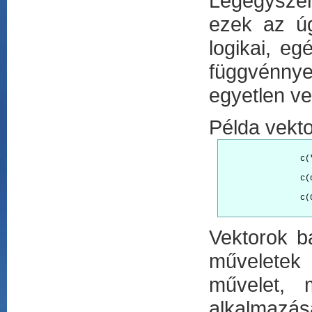
Legegyszer
ezek az ú
logikai, eg
függvénnye
egyetlen v
Példa vekto
		
		
		c(0i,TRUE,2) eredmény: 0+0i 1+0i 2+0i

Vektorok bá
műveletek 
művelet, m
alkalmazás