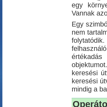
egy környe
Vannak azo
Egy szimbó
nem tartal
folytatódi
felhaszná
értékadás
objektumot
keresési ú
keresési út
mindig a b
Operáto