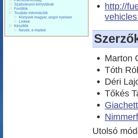
Párhuzamosság
http://fue
Szabványos könyvtárak
Fordítók
További információk
vehicle
Könyvek magyar, angol nyelven
Linkek
Készítők
Nevek, e-mailek
Szerző
Marton 
Tóth Ró
Déri Laj
Tőkés 
Giachet
Nimmerf
Utolsó mód