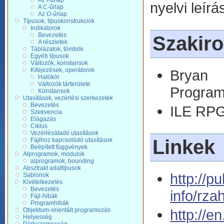
Az I-űrlap
nyelvi leírá
A C-űrlap
Az O-űrlap
Típusok, típuskonstrukciók
Indikátorok
Bevezetés
Szakir
A részletek
Táblázatok, tömbök
Egyéb típusok
Változók, konstansok
Kifejezések, operátorok
Bryan 
Hatókör
Változók tárterülete
Program
Konstansok
Utasítások, vezérlési szerkezetek
Bevezetés
ILE RPG
Szekvencia
Elágazás
Ciklus
Vezérlésátadó utasítások
Linkek
Fájlhoz kapcsolódó utasítások
Beépített függvények
Alprogramok, modulok
alprogramok, bounding
Absztrakt adattípusok
http://p
Sablonok
Kivételkezelés
Bevezetés
info/rz
Fájl-hibák
Programhibák
http://e
Objektum-orientált programozás
Helyesség