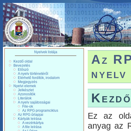
Nyelvek listája
Az RP
Kezdő oldal
Bevezetés
nyelv
Előszó
A nyelv történetéről
Elérhető fordítók, irodalom
Megjegyzés
Nyelvi elemek
Jelkészlet
Kezdő
Azonosítók
Literálok
A nyelv sajátosságai
File-ok
Az RPG programciklus
Ez az old
Az RPG űrlapjai
Kártyák leírása
anyag az R
A vezérkártya
A file leírása