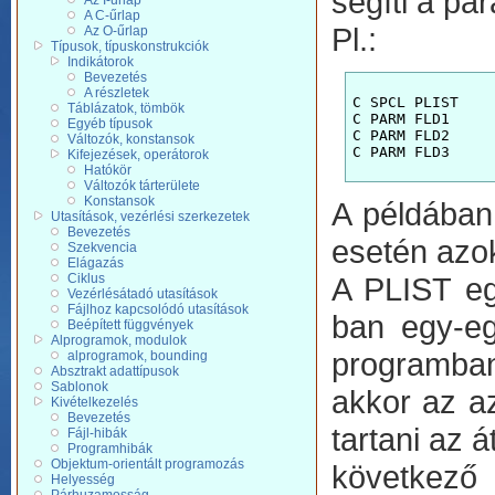
segíti a p
Az I-űrlap
A C-űrlap
Pl.:
Az O-űrlap
Típusok, típuskonstrukciók
Indikátorok
Bevezetés
A részletek
C SPCL PLIST

Táblázatok, tömbök
C PARM FLD1

Egyéb típusok
C PARM FLD2

Változók, konstansok
Kifejezések, operátorok
Hatókör
Változók tárterülete
Konstansok
A példában 
Utasítások, vezérlési szerkezetek
Bevezetés
esetén azok
Szekvencia
Elágazás
Ciklus
A PLIST eg
Vezérlésátadó utasítások
Fájlhoz kapcsolódó utasítások
ban egy-eg
Beépített függvények
Alprogramok, modulok
programban
alprogramok, bounding
Absztrakt adattípusok
Sablonok
akkor az a
Kivételkezelés
Bevezetés
tartani az 
Fájl-hibák
Programhibák
Objektum-orientált programozás
következ
Helyesség