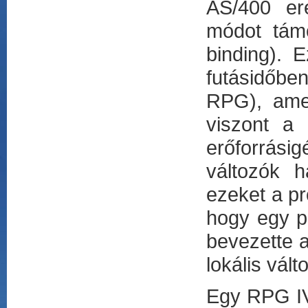
AS/400 er
módot támo
binding). E
futásidőbe
RPG), amel
viszont a
erőforrási
változók 
ezeket a pr
hogy egy pr
bevezette a 
lokális vál
Egy RPG IV