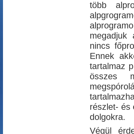
több alpr
alpgrogr
alprogram
megadjuk a
nincs főpr
Ennek akko
tartalmaz p
összes m
megspórolá
tartalmazh
részlet- és
dolgokra.
Végül érd