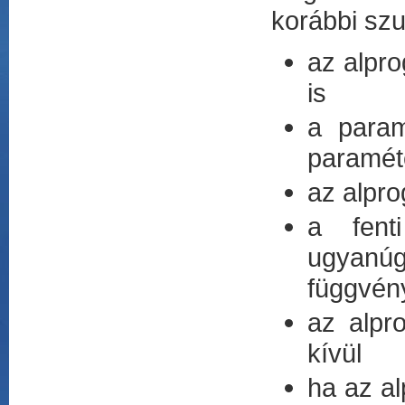
korábbi szu
az alpro
is
a param
paraméte
az alpro
a fent
ugyanúg
függvén
az alpr
kívül
ha az al