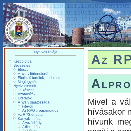
Nyelvek listája
Az RP
Kezdő oldal
Bevezetés
Előszó
A nyelv történetéről
Elérhető fordítók, irodalom
Alpro
Megjegyzés
Nyelvi elemek
Jelkészlet
Azonosítók
Literálok
Mivel a vá
A nyelv sajátosságai
File-ok
hívásakor n
Az RPG programciklus
Az RPG űrlapjai
Kártyák leírása
hívunk meg
A vezérkártya
A file leírása