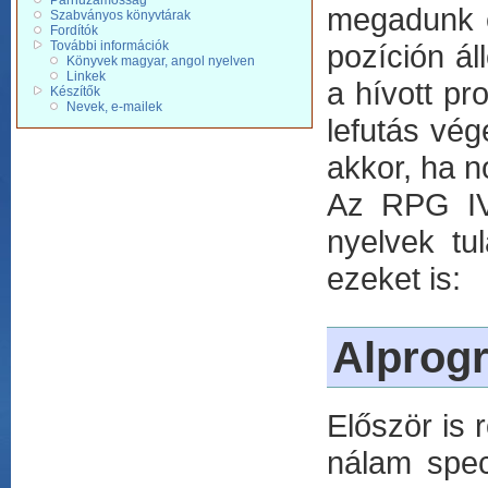
Párhuzamosság
megadunk e
Szabványos könyvtárak
Fordítók
További információk
pozíción ál
Könyvek magyar, angol nyelven
Linkek
a hívott pr
Készítők
Nevek, e-mailek
lefutás vé
akkor, ha no
Az RPG IV-
nyelvek tu
ezeket is:
Alprog
Először is 
nálam speci