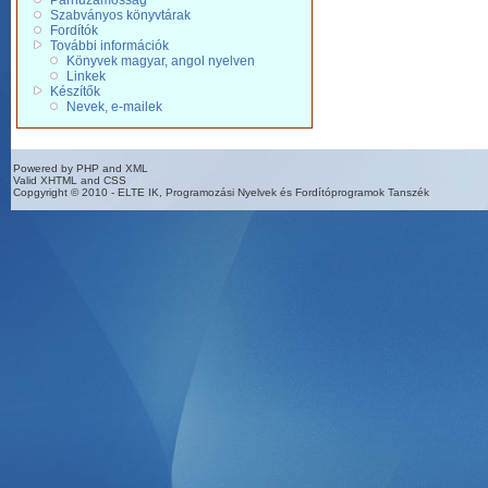
Párhuzamosság
Szabványos könyvtárak
Fordítók
További információk
Könyvek magyar, angol nyelven
Linkek
Készítők
Nevek, e-mailek
Powered by PHP and XML
Valid XHTML and CSS
Copgyright © 2010 - ELTE IK, Programozási Nyelvek és Fordítóprogramok Tanszék