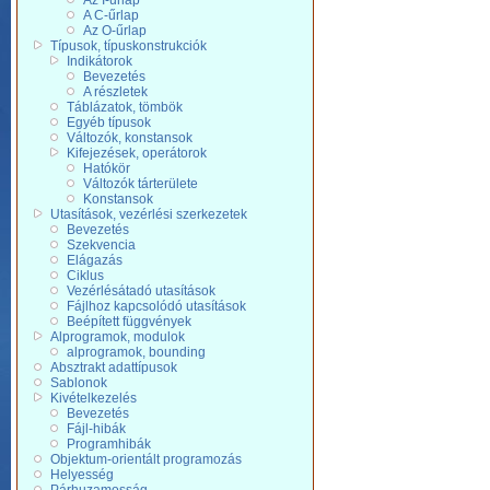
Az I-űrlap
A C-űrlap
Az O-űrlap
Típusok, típuskonstrukciók
Indikátorok
Bevezetés
A részletek
Táblázatok, tömbök
Egyéb típusok
Változók, konstansok
Kifejezések, operátorok
Hatókör
Változók tárterülete
Konstansok
Utasítások, vezérlési szerkezetek
Bevezetés
Szekvencia
Elágazás
Ciklus
Vezérlésátadó utasítások
Fájlhoz kapcsolódó utasítások
Beépített függvények
Alprogramok, modulok
alprogramok, bounding
Absztrakt adattípusok
Sablonok
Kivételkezelés
Bevezetés
Fájl-hibák
Programhibák
Objektum-orientált programozás
Helyesség