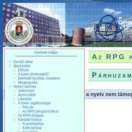
Nyelvek listája
Az RPG p
Kezdő oldal
Bevezetés
Előszó
Párhuza
A nyelv történetéről
Elérhető fordítók, irodalom
Megjegyzés
Nyelvi elemek
Jelkészlet
a nyelv nem támo
Azonosítók
Literálok
A nyelv sajátosságai
File-ok
Az RPG programciklus
Az RPG űrlapjai
Kártyák leírása
A vezérkártya
A file leírása