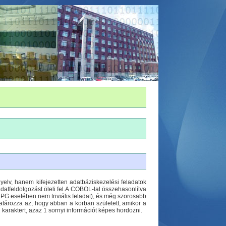
yelv, hanem kifejezetten adatbáziskezelési feladatok
adatfeldolgozást öleli fel.A COBOL-lal összehasonlítva
RPG esetében nem triviális feladat), és még szorosabb
atározza az, hogy abban a korban született, amikor a
karaktert, azaz 1 sornyi információt képes hordozni.