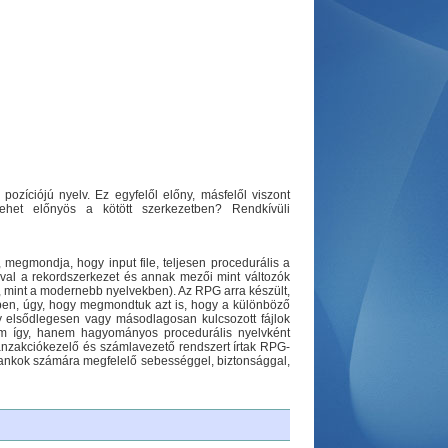
ozíciójú nyelv. Ez egyfelől előny, másfelől viszont
het előnyös a kötött szerkezetben? Rendkívüli
, megmondja, hogy input file, teljesen procedurális a
sával a rekordszerkezet és annak mezői mint változók
m, mint a modernebb nyelvekben). Az RPG arra készült,
-ben, úgy, hogy megmondtuk azt is, hogy a különböző
ely elsődlegesen vagy másodlagosan kulcsozott fájlok
em így, hanem hagyományos procedurális nyelvként
anzakciókezelő és számlavezető rendszert írtak RPG-
bankok számára megfelelő sebességgel, biztonsággal,