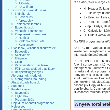
Az I-űrlap
(Az alábbi jelek a kártyák e
A C-űrlap
Az O-űrlap
H - Header (futtatá
Típusok, típuskonstrukciók
F - File kártya (filed
Indikátorok
Bevezetés
E - Extention kárty
A részletek
L - Printerfile, la
Táblázatok, tömbök
I - Input kártya, file
Egyéb típusok
C - Calculation kár
Változók, konstansok
Kifejezések, operátorok
O - Output kártya, o
Hatókör
Változók tárterülete
(Az RPG programnál a külön
Konstansok
Az RPG (bár vannak újabb 
Utasítások, vezérlési szerkezetek
kezdetben meglehetős e
Bevezetés
információtömörséget ad.
Szekvencia
Elágazás
Pl. FZCOMDC0PIF E K DI
Ciklus
A fenti sor például a köny
Vezérlésátadó utasítások
feldolgozása, kulcsozott f
Fájlhoz kapcsolódó utasítások
ismertté válnak a program 
Beépített függvények
hogy nagy, kulcsozott ada
Alprogramok, modulok
szintű kulcsváltásokkor mi
alprogramok, bounding
elemenkénti feldolgozásá
Absztrakt adattípusok
használjuk Hogy az RPG le
Sablonok
ben Telebank, Commercial 
Kivételkezelés
titkositással működni képes
Bevezetés
Fájl-hibák
Programhibák
Objektum-orientált programozás
A nyelv történeté
Helyesség