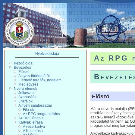
Nyelvek listája
Az RPG p
Kezdő oldal
Bevezetés
Előszó
Bevezeté
A nyelv történetéről
Elérhető fordítók, irodalom
Megjegyzés
Nyelvi elemek
Jelkészlet
Előszó
Azonosítók
Literálok
A nyelv sajátosságai
Már a neve is mutatja
(RP
File-ok
rendkívül hatékony és megfe
Az RPG programciklus
az RPG nyelvű kódok jóval 
Az RPG űrlapjai
kapcsolatot tart fenn az O
Kártyák leírása
programokat meg kártyákon t
A vezérkártya
A file leírása
A következő kártyákat külö