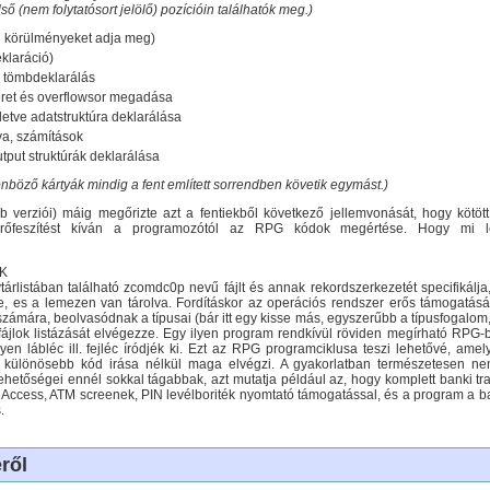
lső (nem folytatósort jelölő) pozícióin találhatók meg.)
si körülményeket adja meg)
eklaráció)
a, tömbdeklarálás
pméret és overflowsor megadása
 illetve adatstruktúra deklarálása
tya, számítások
utput struktúrák deklarálása
böző kártyák mindig a fent említett sorrendben követik egymást.)
verziói) máig megőrizte azt a fentiekből következő jellemvonását, hogy kötött p
rőfeszítést kíván a programozótól az RPG kódok megértése. Hogy mi le
SK
vtárlistában található zcomdc0p nevű fájlt és annak rekordszerkezetét specifikálja
ile, es a lemezen van tárolva. Fordításkor az operációs rendszer erős támogatá
számára, beolvasódnak a típusai (bár itt egy kisse más, egyszerűbb a típusfogalo
tfájlok listázását elvégezze. Egy ilyen program rendkívül röviden megírható RPG
lyen lábléc ill. fejléc íródjék ki. Ezt az RPG programciklusa teszi lehetővé, am
t különösebb kód irása nélkül maga elvégzi. A gyakorlatban természetesen n
hetőségei ennél sokkal tágabbak, azt mutatja például az, hogy komplett banki tr
Access, ATM screenek, PIN levélboriték nyomtató támogatással, és a program a 
.
ről