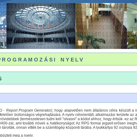
rogramozási nyelv
s
G - Report Program Generator)
, hogy alapvetően nem általános célra készült a n
lelően biztonságos végrehajtására. A nyelv célorientált, alkalmazási területe az 
rövidebbek (természetesen tudni kell "olvasni" a kódot ahhoz, hogy értsük -ez az 
S/400-zal, ami tovább növeli a hatékonyságot. Az RPG formai jegyeit erősen megh
árolták, onnan vitték be a számítógép központi tárába. A lyukkártya 92 oszlopa 92 
nbözteti meg a nyelv: