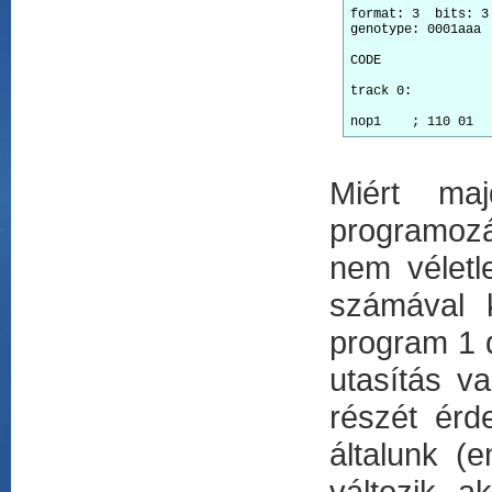
format: 3  bits: 3

genotype: 0001aaa 
CODE

track 0:

Miért ma
programozá
nem véletl
számával 
program 1 d
utasítás v
részét ér
általunk (
változik, 