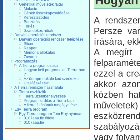
Hogyan 
Genetikai műveletek
Genetikai műveletek fajtái
Mutáció
Gének összekapcsolódása
A rendszer
Kereszteződés
Beszúrás
Törlés
Persze van
Szándékos hibák
Darwini operációs rendszer
írására, ek
Darwini operációs rendszer felépítése
Slicer
Reaper
A megírt 
Memória allokálás
Zavarok
felparaméte
Programozás
A Tierra programozása
Hogyan kell programozni Tierra-ban
ezzel a cre
?
Az önreprodukáló kód szerkezete
akkor azon
Utasításkészlet
A Tierra rendszer használata
közben hat
Tierra eszközök
Tierra üzembehelyezése
Program fordítás a Tierra-ban
műveletek)
A tierra futásának megfigyelése
Egy Tierra program
eszközren
Egy Tierra program Tom Ray nyomán
0107aaa.tie ötlete
0107aaa.tie
szabályozá
vagy folya