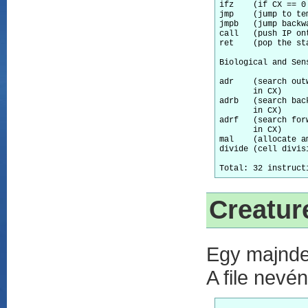
ifz    (if CX == 0
jmp    (jump to tem
jmpb   (jump backw
call   (push IP on
ret    (pop the st
Biological and Sens
adr    (search out
       in CX)

adrb   (search bac
       in CX)

adrf   (search for
       in CX)

mal    (allocate a
divide (cell divisi
Creatur
Egy majnde
A file nevé