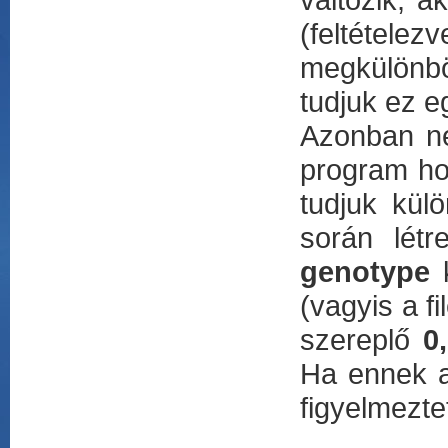
(feltéte
megkülönböz
tudjuk ez eg
Azonban ne
program ho
tudjuk külö
során létr
genotype
k
(vagyis a fi
szereplő
0,
Ha ennek a
figyelmezte