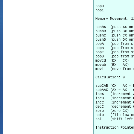
nop0

nop1

Memory Movement: 11
pushA  (push AX ont
pushB  (push BX ont
pushC  (push CX ont
pushD  (push DX ont
popA   (pop from st
popB   (pop from st
popC   (pop from st
popD   (pop from st
movcd  (DX = CX)

movab  (BX = AX)

movii  (move from 
Calculation: 9

subCAB (CX = AX - B
subAAC (AX = AX - C
incA   (increment A
incB   (increment B
incC   (increment C
decC   (decrement C
zero   (zero CX)

not0   (flip low o
shl    (shift left
Instruction Pointe