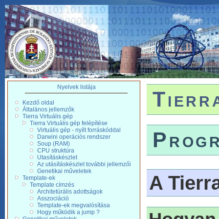
Nyelvek listája
Tierr
Kezdő oldal
Általános jellemzők
Tierra Virtuális gép
Tierra Virtuális gép felépítése
Virtuális gép - nyílt forráskóddal
Prog
Darwini operációs rendszer
Soup (RAM)
CPU struktúra
Utasításkészlet
Az utásításkészlet további jellemzői
Genetikai műveletek
A Tier
Template-ek
Template címzés
Architetúrális adottságok
Asszociáció
Template-ek megvalósítása
Hogy működik a jump ?