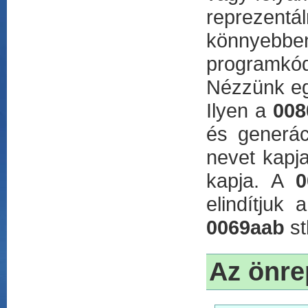
reprezentá
könnyebbe
programkód
Nézzünk egy
Ilyen a
008
és generác
nevet kapj
kapja. A
0
elindítjuk 
0069aab
st
Az önre