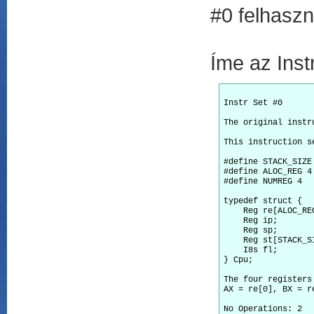
#0 felhaszn
Íme az Inst
Instr Set #0

The original instr
This instruction s
#define STACK_SIZE 
#define ALOC_REG 4

#define NUMREG 4  
typedef struct {  
    Reg re[ALOC_RE
    Reg ip;       
    Reg sp;       
    Reg st[STACK_S
    I8s fl;       
} Cpu;

The four registers
AX = re[0], BX = r
No Operations: 2
