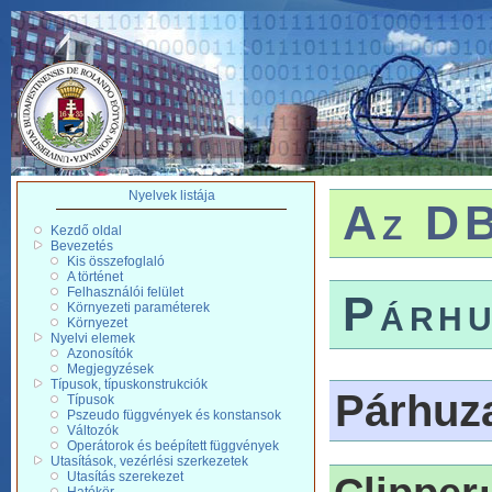
Nyelvek listája
Az DB
Kezdő oldal
Bevezetés
Kis összefoglaló
A történet
Felhasználói felület
Párhu
Környezeti paraméterek
Környezet
Nyelvi elemek
Azonosítók
Megjegyzések
Típusok, típuskonstrukciók
Párhuz
Típusok
Pszeudo függvények és konstansok
Változók
Operátorok és beépített függvények
Utasítások, vezérlési szerkezetek
Utasítás szerekezet