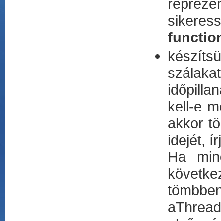
repreze
sikeres
functio
készíts
szálaka
időpilla
kell-e m
akkor tö
idejét, 
Ha mind
követke
tömbben
aThreadL