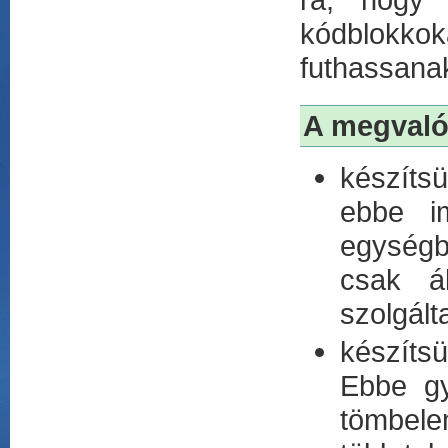
kódblokko
futhassana
A megvaló
készíts
ebbe i
egységb
csak á
szolgált
készítsü
Ebbe gy
tömbele