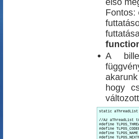
első még
Fontos: 
futtatás
futtatás
functio
A bill
függvé
akarunk 
hogy c
változot
static aThreadList 
//Az aThreadList t
#define TLPOS_THRE
#define TLPOS_CODE
#define TLPOS_NAME
#define TLPOS_NEXT