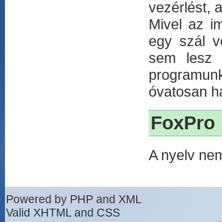
vezérlést, 
Mivel az i
egy szál v
sem lesz l
programun
óvatosan h
FoxPro
A nyelv ne
Powered by PHP and XML
Valid XHTML and CSS