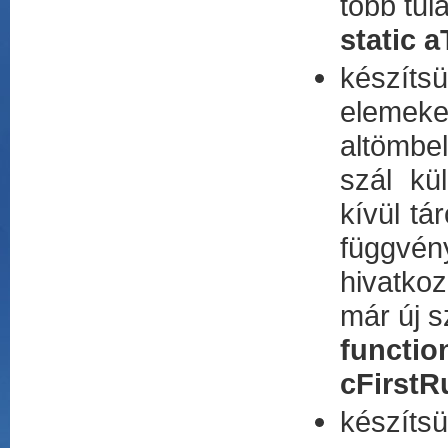
több tul
static 
készíts
elemeke
altömbel
szál kü
kívül tá
függvén
hivatkoz
már új s
functi
cFirstR
készíts