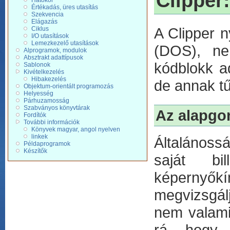
Clipper:
Hatókör
Értékadás, üres utasítás
Szekvencia
Elágazás
A Clipper 
Ciklus
I/O utasítások
Lemezkezelő utasítások
(DOS), ne
Alprogramok, modulok
Absztrakt adattípusok
kódblokk ad
Sablonok
Kivételkezelés
Hibakezelés
de annak t
Objektum-orientált programozás
Helyesség
Párhuzamosság
Szabványos könyvtárak
Az alapgo
Fordítók
További információk
Könyvek magyar, angol nyelven
linkek
Általánoss
Példaprogramok
Készítők
saját bi
képernyőkím
megvizsgál
nem valamil
rá, hogy 