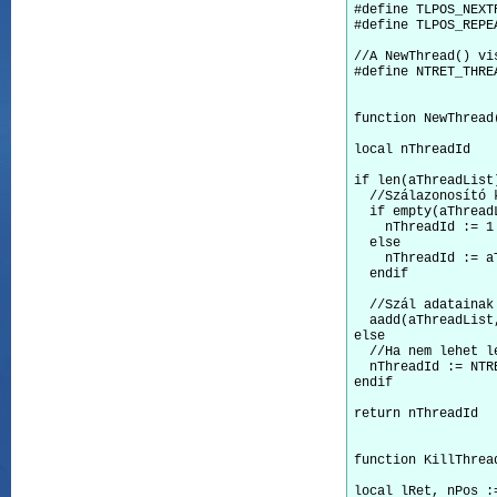
#define TLPOS_NEXT
#define TLPOS_REPE
//A NewThread() vi
#define NTRET_THRE
function NewThread
local nThreadId

if len(aThreadList)
  //Szálazonosító k
  if empty(aThreadL
    nThreadId := 1

  else

    nThreadId := a
  endif

  //Szál adatainak 
  aadd(aThreadList
else 

  //Ha nem lehet l
  nThreadId := NTR
endif

return nThreadId

function KillThread
local lRet, nPos :