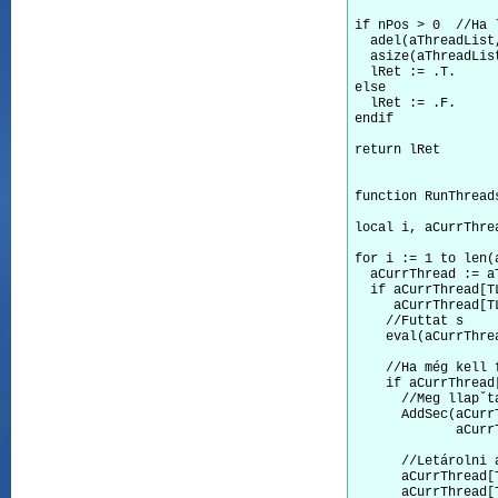
if nPos > 0  //Ha l
  adel(aThreadList,
  asize(aThreadLis
  lRet := .T.

else

  lRet := .F.

endif

return lRet

function RunThreads
local i, aCurrThre
for i := 1 to len(a
  aCurrThread := aT
  if aCurrThread[T
     aCurrThread[T
    //Futtat s

    eval(aCurrThre
    //Ha még kell 
    if aCurrThread
      //Meg llapˇt
      AddSec(aCurr
             aCurr
      //Letárolni 
      aCurrThread[
      aCurrThread[