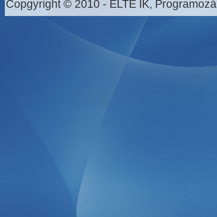
Copgyright © 2010 - ELTE IK, Programozá