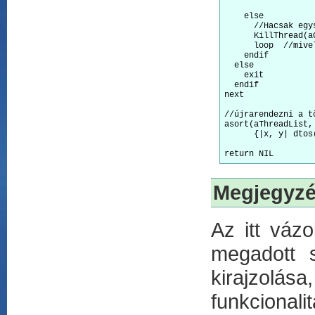
    else 

      //Hacsak egy
      KillThread(a
      loop  //mive
    endif

  else

    exit

  endif

next

//újrarendezni a tö
asort(aThreadList, 
      {|x, y| dtos
return NIL
Megjegyz
Az itt váz
megadott s
kirajzolá
funkcionali