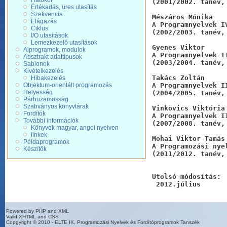
Hatókör
(2001/2002. tanév,
Értékadás, üres utasítás
Szekvencia
Mészáros Mónika

Elágazás
A Programnyelvek IV
Ciklus
(2002/2003. tanév,
I/O utasítások
Lemezkezelő utasítások
Gyenes Viktor

Alprogramok, modulok
A Programnyelvek I
Absztrakt adattípusok
(2003/2004. tanév,
Sablonok
Kivételkezelés
Takács Zoltán

Hibakezelés
Objektum-orientált programozás
A Programnyelvek I
Helyesség
(2004/2005. tanév,
Párhuzamosság
Szabványos könyvtárak
Vinkovics Viktória

Fordítók
A Programnyelvek I
További információk
(2007/2008. tanév,
Könyvek magyar, angol nyelven
linkek
Mohai Viktor Tamás

Példaprogramok
A Programozási nye
Készítők
(2011/2012. tanév,
Utolsó módosítás:
 2012.július
Powered by PHP and XML
Valid XHTML and CSS
Copgyright © 2010 - ELTE IK, Programozási Nyelvek és Fordítóprogramok Tanszék