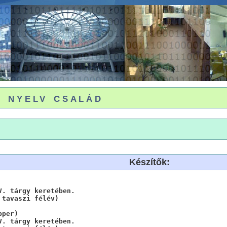
 nyelv család
Készítők:
. tárgy keretében.

 tavaszi félév) 
per)

V. tárgy keretében. 
