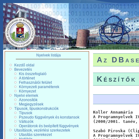
Nyelvek listája
Az DBase
Kezdő oldal
Bevezetés
Kis összefoglaló
Készítők
A történet
Felhasználói felület
Környezeti paraméterek
Környezet
Nyelvi elemek
Azonosítók
Megjegyzések
Típusok, típuskonstrukciók
Koller Annamária

Típusok
A Programnyelvek IV
Pszeudo függvények és konstansok
(2000/2001. tanév,
Változók
Operátorok és beépített függvények
Utasítások, vezérlési szerkezetek
Szabó Piroska (Clip
Utasítás szerekezet
A Programnyelvek I