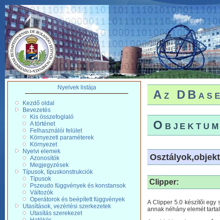
Nyelvek listája
Az DBase
Kezdő oldal
Bevezetés
Kis összefoglaló
Objektum
A történet
Felhasználói felület
Környezeti paraméterek
Környezet
Nyelvi elemek
Osztályok,objek
Azonosítók
Megjegyzések
Típusok, típuskonstrukciók
Típusok
Clipper:
Pszeudo függvények és konstansok
Változók
Operátorok és beépített függvények
A Clipper 5.0 készítõi egy
Utasítások, vezérlési szerkezetek
annak néhány elemét tarta
Utasítás szerekezet