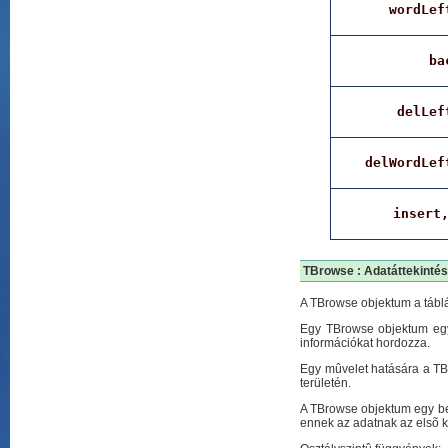
wordLef
ba
delLef
delWordLef
insert
TBrowse : Adatáttekintés
A TBrowse objektum a tábl
Egy TBrowse objektum egy
információkat hordozza.
Egy mûvelet hatására a TB
területén.
A TBrowse objektum egy bel
ennek az adatnak az elsõ ka