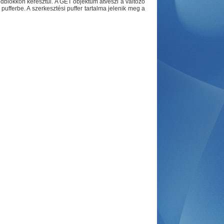
dblokkon keresztül. A GET objektum átveszi a változó
pufferbe. A szerkesztési puffer tartalma jelenik meg a