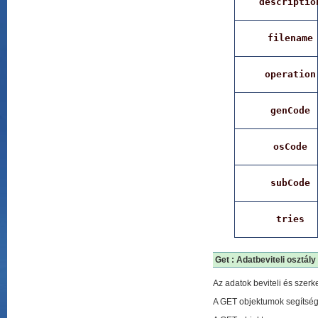
descriptio
filename
operation
genCode
osCode
subCode
tries
Get : Adatbeviteli osztály
Az adatok beviteli és szer
A GET objektumok segítségé