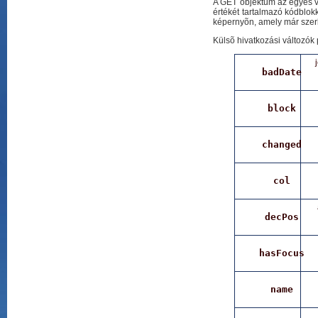
A GET objektum az egyes vá
értékét tartalmazó kódblokk
képernyõn, amely már szerk
Külsõ hivatkozási változók
badDate
block
changed
col
decPos
hasFocus
name