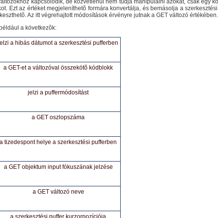
ltozókhoz kapcsolódik, de közvetlenül nem tudja manipulálni azokat, csak egy kó
ot. Ezt az értéket megjeleníthetõ formára konvertálja, és bemásolja a szerkesztési 
eszthetõ. Az itt végrehajtott módosítások érvényre jutnak a GET változó értékében.
 például a következõk:
jelzi a hibás dátumot a szerkesztési pufferben
a GET-et a változóval összekötõ kódblokk
jelzi a puffermódosítást
a GET oszlopszáma
a tizedespont helye a szerkesztési pufferben
a GET objektum input fókuszának jelzése
a GET változó neve
a szerkesztési puffer kurzorpozíciója