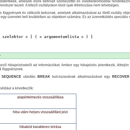
tértékek, amelyek elõre definiált szerkezettel és viselkedésmóddal rendelkezne
rendszer kezeli. A létezõ osztályokon kívül újak létrehozása nem lehetséges.
s függvények és változók tartoznak, amelyek alkalmazásával az illetõ osztály obje
egy üzenetet kell továbbítani az objektum számára. Ez az üzenetküldés speciális s
 szelektor > [ ( < argumentumlista > ) ]
y
ezõ hibajelzésekrõl ad információkat. Amikor egy hibajelzés jelentkezik, létrej
K
függvénynek.
N SEQUENCE
utasítás
BREAK
kulcsszavának alkalmazásával egy
RECOVER
 például a következõk:
alapértelmezés visszaállítása
t
hiba utáni helyes visszaállítást jelzi
hibakód karakteres leírása