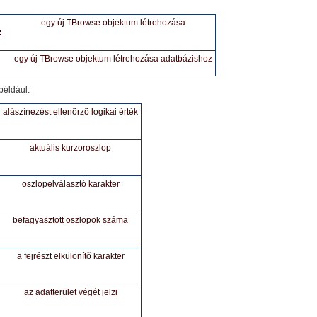
egy új TBrowse objektum létrehozása
:
egy új TBrowse objektum létrehozása adatbázishoz
például:
alászínezést ellenõrzõ logikai érték
aktuális kurzoroszlop
oszlopelválasztó karakter
befagyasztott oszlopok száma
a fejrészt elkülönítõ karakter
az adatterület végét jelzi