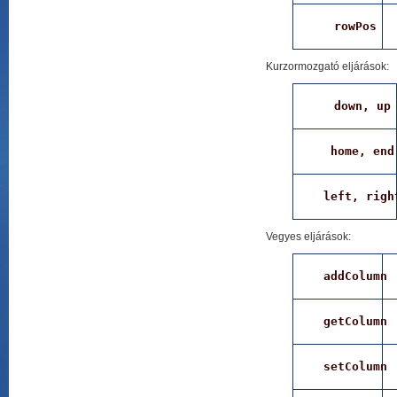
rowPos
Kurzormozgató eljárások:
down, up
home, end
left, righ
Vegyes eljárások:
addColumn
getColumn
setColumn