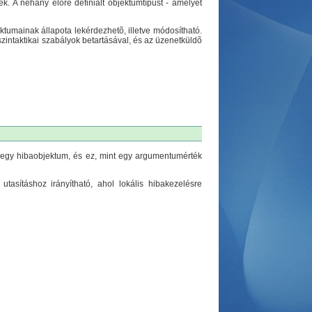
k. A néhány elõre definiált objektumtípust - amelyet
ktumainak állapota lekérdezhetõ, illetve módosítható.
zintaktikai szabályok betartásával, és az üzenetküldõ
ön egy hibaobjektum, és ez, mint egy argumentumérték
utasításhoz irányítható, ahol lokális hibakezelésre