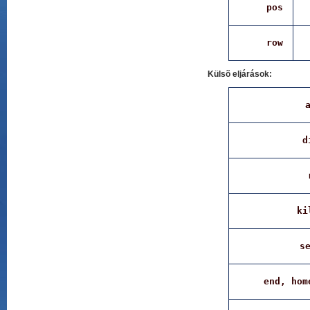
pos
row
Külsõ eljárások:
d
ki
s
end, hom