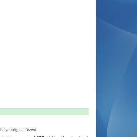
 helyességellenõrzést.