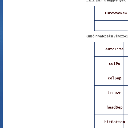
Osztályszintû függvények:
TBrowseNew
Külsõ hivatkozási változók 
autoLite
colPo
colSep
freeze
headSep
hitBottom