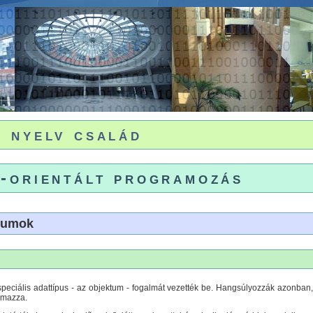
 nyelv család
-orientált programozás
tumok
 speciális adattípus - az objektum - fogalmát vezették be. Hangsúlyozzák azonban
lmazza.