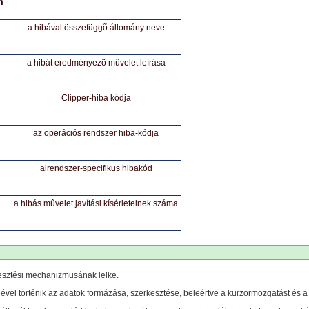
n
a hibával összefüggõ állomány neve
a hibát eredményezõ mûvelet leírása
Clipper-hiba kódja
az operációs rendszer hiba-kódja
alrendszer-specifikus hibakód
a hibás mûvelet javítási kísérleteinek száma
kesztési mechanizmusának lelke.
vel történik az adatok formázása, szerkesztése, beleértve a kurzormozgatást és a