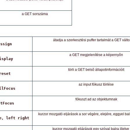
a GET sorszáma
átadja a szerkesztési puffer tartalmát a GET vált
assign
a GET megjelenítése a képernyõn
isplay
törli a GET belsõ állapotinformációit
reset
az input fókusz törlése
llFocus
fókuszt ad az objektumnak
etFocus
kurzor mozgató eljárások a sor végére, elejére, eggyel balr
e, left right
kurzor mozgató eljárások egy szóval balra illetve