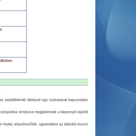
li
ufferben
.
adatáttekintõ táblázat egy oszlopával kapcsolatos
oszlopokba rendezve megjelennek a képernyõ kijelölt
r mutat, alászínezõdik, ugyanakkor az aktuális kurzor