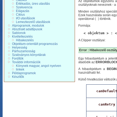
Hatókör
Az objektumok egyszerû ada
Értékadás, üres utasítás
osztályoknak neveznek - a 
Szekvencia
Elágazás
Minden osztályhoz speciáli
Ciklus
Ezek használata során egy-
I/O utasítások
operátorral ( : ) történik.
Lemezkezelő utasítások
Alprogramok, modulok
Formája:
Absztrakt adattípusok
< objektum > : <
Sablonok
Kivételkezelés
A Clipper osztályai:
Hibakezelés
Objektum-orientált programozás
Helyesség
Error : Hibakezelõ osztál
Párhuzamosság
Szabványos könyvtárak
Fordítók
Egy hibaobjektum a jelentk
További információk
átadódik az
ERRORBLOC
Könyvek magyar, angol nyelven
A hibaobjektum a
BEGI
linkek
használható fel.
Példaprogramok
Készítők
Külsõ hivatkozási változók
canDefaul
canRetry