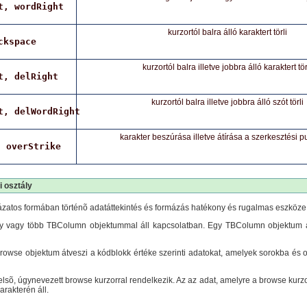
t, wordRight
kurzortól balra álló karaktert törli
ckspace
kurzortól balra illetve jobbra álló karaktert tör
t, delRight
kurzortól balra illetve jobbra álló szót törli
t, delWordRight
karakter beszúrása illetve átírása a szerkesztési p
, overStrike
i osztály
ázatos formában történõ adatáttekintés és formázás hatékony és rugalmas eszköze
 vagy több TBColumn objektummal áll kapcsolatban. Egy TBColumn objektum az 
rowse objektum átveszi a kódblokk értéke szerinti adatokat, amelyek sorokba és 
sõ, úgynevezett browse kurzorral rendelkezik. Az az adat, amelyre a browse kurzo
rakterén áll.