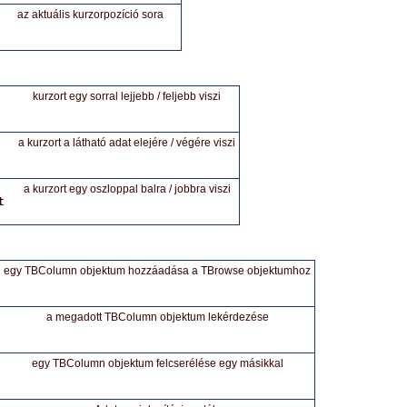
az aktuális kurzorpozíció sora
kurzort egy sorral lejjebb / feljebb viszi
a kurzort a látható adat elejére / végére viszi
a kurzort egy oszloppal balra / jobbra viszi
t
egy TBColumn objektum hozzáadása a TBrowse objektumhoz
a megadott TBColumn objektum lekérdezése
egy TBColumn objektum felcserélése egy másikkal