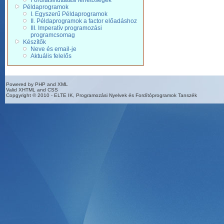
Fordítási/futtatási lehetőségek
Példaprogramok
I. Egyszerű Példaprogramok
II. Példaprogramok a factor előadáshoz
III. Imperatív programozási
programcsomag
Készítők
Neve és email-je
Aktuális felelős
Powered by PHP and XML
Valid XHTML and CSS
Copgyright © 2010 - ELTE IK, Programozási Nyelvek és Fordítóprogramok Tanszék