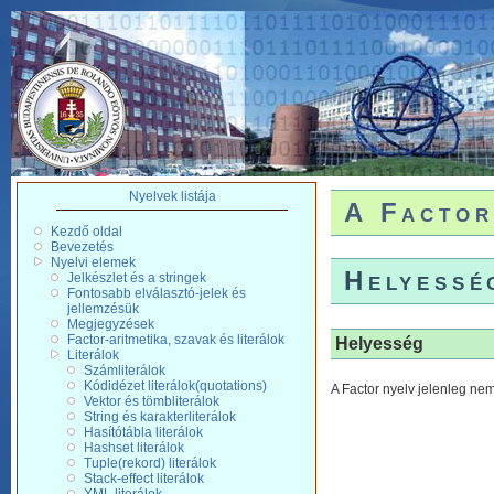
Nyelvek listája
A Factor
Kezdő oldal
Bevezetés
Nyelvi elemek
Helyessé
Jelkészlet és a stringek
Fontosabb elválasztó-jelek és
jellemzésük
Megjegyzések
Factor-aritmetika, szavak és literálok
Helyesség
Literálok
Számliterálok
Kódidézet literálok(quotations)
A Factor nyelv jelenleg ne
Vektor és tömbliterálok
String és karakterliterálok
Hasítótábla literálok
Hashset literálok
Tuple(rekord) literálok
Stack-effect literálok