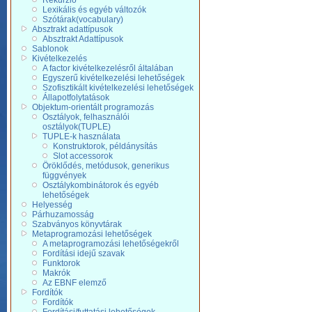
Rekurzió
Lexikális és egyéb változók
Szótárak(vocabulary)
Absztrakt adattípusok
Absztrakt Adattípusok
Sablonok
Kivételkezelés
A factor kivételkezelésről általában
Egyszerű kivételkezelési lehetőségek
Szofisztikált kivételkezelési lehetőségek
Állapotfolytatások
Objektum-orientált programozás
Osztályok, felhasználói
osztályok(TUPLE)
TUPLE-k használata
Konstruktorok, példánysítás
Slot accessorok
Öröklődés, metódusok, generikus
függvények
Osztálykombinátorok és egyéb
lehetőségek
Helyesség
Párhuzamosság
Szabványos könyvtárak
Metaprogramozási lehetőségek
A metaprogramozási lehetőségekről
Fordítási idejű szavak
Funktorok
Makrók
Az EBNF elemző
Fordítók
Fordítók