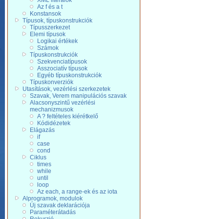
XML literálok
Az f és a t
Konstansok
Típusok, típuskonstrukciók
Típusszerkezet
Elemi típusok
Logikai értékek
Számok
Típuskonstrukciók
Szekvenciatípusok
Asszociatív típusok
Egyéb típuskonstrukciók
Típuskonverziók
Utasítások, vezérlési szerkezetek
Szavak, Verem manipulációs szavak
Alacsonyszintű vezérlési
mechanizmusok
A ? feltételes kiérétkelő
Kódidézetek
Elágazás
if
case
cond
Ciklus
times
while
until
loop
Az each, a range-ek és az iota
Alprogramok, modulok
Új szavak deklarációja
Paraméterátadás