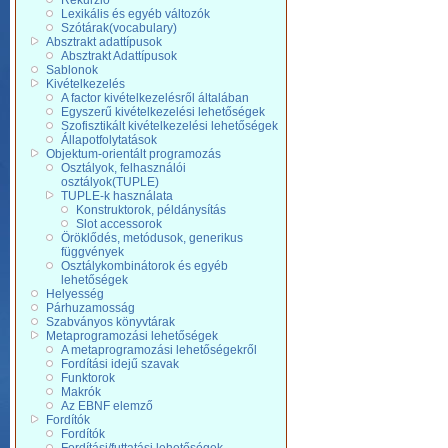
Rekurzió
Lexikális és egyéb változók
Szótárak(vocabulary)
Absztrakt adattípusok
Absztrakt Adattípusok
Sablonok
Kivételkezelés
A factor kivételkezelésről általában
Egyszerű kivételkezelési lehetőségek
Szofisztikált kivételkezelési lehetőségek
Állapotfolytatások
Objektum-orientált programozás
Osztályok, felhasználói
osztályok(TUPLE)
TUPLE-k használata
Konstruktorok, példánysítás
Slot accessorok
Öröklődés, metódusok, generikus
függvények
Osztálykombinátorok és egyéb
lehetőségek
Helyesség
Párhuzamosság
Szabványos könyvtárak
Metaprogramozási lehetőségek
A metaprogramozási lehetőségekről
Fordítási idejű szavak
Funktorok
Makrók
Az EBNF elemző
Fordítók
Fordítók