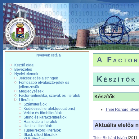
Nyelvek listája
A Factor
Kezdő oldal
Bevezetés
Nyelvi elemek
Készítők
Jelkészlet és a stringek
Fontosabb elválasztó-jelek és
jellemzésük
Megjegyzések
Factor-aritmetika, szavak és literálok
Készítők
Literálok
Számliterálok
Kódidézet literálok(quotations)
Thier Richárd Istvá
Vektor és tömbliterálok
String és karakterliterálok
Hasítótábla literálok
Aktuális elelős n
Hashset literálok
Tuple(rekord) literálok
Stack-effect literálok
Thier Richárd István
(2011-