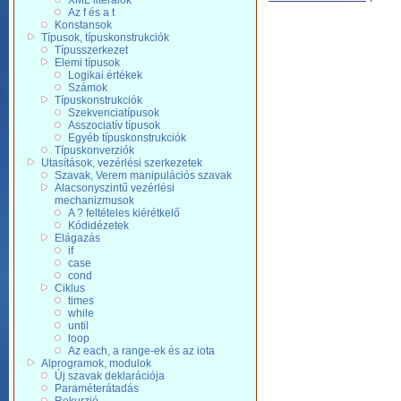
XML literálok
Az f és a t
Konstansok
Típusok, típuskonstrukciók
Típusszerkezet
Elemi típusok
Logikai értékek
Számok
Típuskonstrukciók
Szekvenciatípusok
Asszociatív típusok
Egyéb típuskonstrukciók
Típuskonverziók
Utasítások, vezérlési szerkezetek
Szavak, Verem manipulációs szavak
Alacsonyszintű vezérlési
mechanizmusok
A ? feltételes kiérétkelő
Kódidézetek
Elágazás
if
case
cond
Ciklus
times
while
until
loop
Az each, a range-ek és az iota
Alprogramok, modulok
Új szavak deklarációja
Paraméterátadás