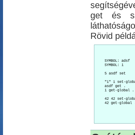
segítségéve
get és se
láthatóságo
Rövid péld
    SYMBOL: adsf  
    SYMBOL: i     
    5 asdf set    
                  
    "i" i set-glob
    asdf get .    
    i get-global .
    42 42 set-glob
    42 get-global 
                  