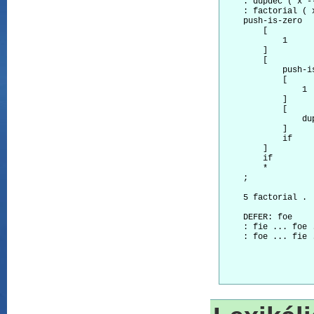
    : dupdec ( x -
    : factorial ( x
    push-is-zero

        [

            1

        ]

        [

            push-is
            [

                1

            ]

            [

                dup
            ]

            if

        ]

        if

        *

    ;

    5 factorial . 
    DEFER: foe

    : fie ... foe .
    : foe ... fie .
                  