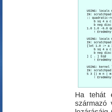
    USING: locals 
    IN: scratchpad

    :: quadratic-r
        b sq 4 a c
        b neg disc
    1.0 1.0 -6.0 q
        ! Eredmény:
    USING: locals 
    IN: scratchpad

    [let 1.0 :> a 
        b sq 4 a c
        b neg disc
    ] [ . ] bi@

        ! Eredmény:
    USING: kernel 
    IN: scratchpad

    5 3 [| m n | m 
Ha tehát e
származó v
lezárásáig 