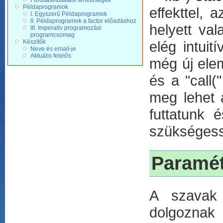
Fordítási/futtatási lehetőségek
Példaprogramok
effekttel,
I. Egyszerű Példaprogramok
II. Példaprogramok a factor előadáshoz
helyett val
III. Imperatív programozási
programcsomag
Készítők
elég intuit
Neve és email-je
Aktuális felelős
még új elem 
és a "call(
meg lehet a
futtatunk 
szükségessé
Paramét
A szavak 
dolgoznak é