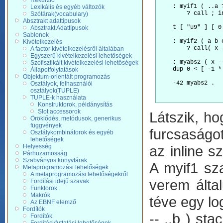
Rekurzió
    : myif1 ( ..a 
Lexikális és egyéb változók
        ? call ; i
Szótárak(vocabulary)
Absztrakt adattípusok
    t [ "u9" ] [ 0
Absztrakt Adattípusok
Sablonok
    : myif2 ( a b c
Kivételkezelés
        ? call( x 
A factor kivételkezelésről általában
Egyszerű kivételkezelési lehetőségek
    : myabs2 ( x --
Szofisztikált kivételkezelési lehetőségek
    dup 0 < [ -1 *
Állapotfolytatások
                  
Objektum-orientált programozás
Osztályok, felhasználói
osztályok(TUPLE)
TUPLE-k használata
Konstruktorok, példánysítás
Slot accessorok
Látszik, ho
Öröklődés, metódusok, generikus
függvények
furcsaságo
Osztálykombinátorok és egyéb
lehetőségek
Helyesség
az inline s
Párhuzamosság
Szabványos könyvtárak
A myif1 sz
Metaprogramozási lehetőségek
A metaprogramozási lehetőségekről
verem által
Fordítási idejű szavak
Funktorok
Makrók
téve egy lo
Az EBNF elemző
Fordítók
-- ..b ) sta
Fordítók