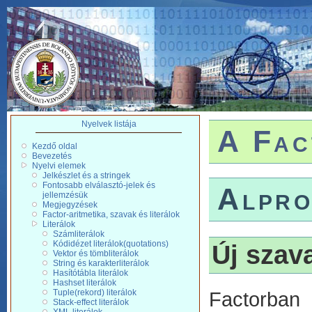
Nyelvek listája
A Fac
Kezdő oldal
Bevezetés
Nyelvi elemek
Jelkészlet és a stringek
Fontosabb elválasztó-jelek és
Alpro
jellemzésük
Megjegyzések
Factor-aritmetika, szavak és literálok
Literálok
Számliterálok
Kódidézet literálok(quotations)
Új szav
Vektor és tömbliterálok
String és karakterliterálok
Hasítótábla literálok
Hashset literálok
Tuple(rekord) literálok
Factorban
Stack-effect literálok