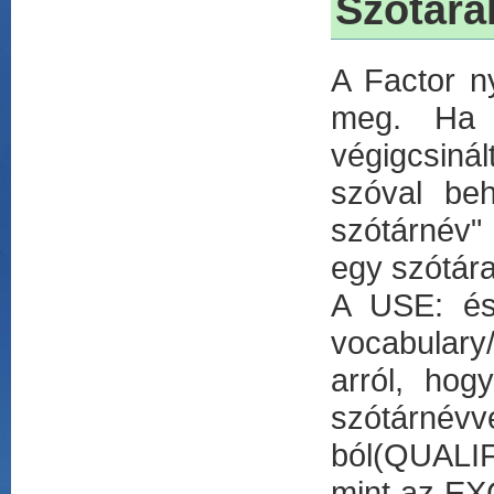
Szótára
A Factor n
meg. Ha 
végigcsiná
szóval beh
szótárnév" 
egy szótára
A USE: és
vocabulary/
arról, hog
szótárnévv
ból(QUALIF
mint az EX