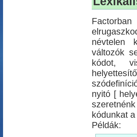
Lexikál
Factorba
elrugaszko
névtelen k
változók s
kódot, v
helyettesít
szódefiníci
nyitó [ hel
szeretnénk 
kódunkat a 
Példák: