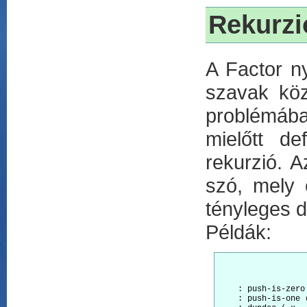
Rekurzi
A Factor ny
szavak köz
problémába
mielőtt de
rekurzió. 
szó, mely 
tényleges de
Példák:
    : push-is-zero
    : push-is-one 