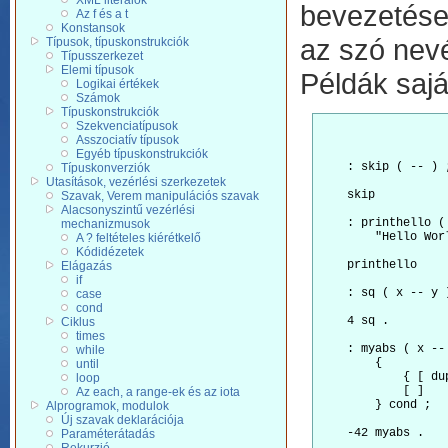
XML literálok
bevezetése
Az f és a t
Konstansok
az szó nevé
Típusok, típuskonstrukciók
Típusszerkezet
Elemi típusok
Példák sajá
Logikai értékek
Számok
Típuskonstrukciók
Szekvenciatípusok
Asszociatív típusok
Egyéb típuskonstrukciók
    : skip ( -- ) 
Típuskonverziók
Utasítások, vezérlési szerkezetek
    skip          
Szavak, Verem manipulációs szavak
Alacsonyszintű vezérlési
    : printhello ( 
mechanizmusok
        "Hello Worl
A ? feltételes kiérétkelő
Kódidézetek
    printhello    
Elágazás
if
    : sq ( x -- y )
case
cond
    4 sq .        
Ciklus
times
    : myabs ( x -- 
while
        {

until
            { [ du
loop
            [ ]   
Az each, a range-ek és az iota
        } cond ;

Alprogramok, modulok
Új szavak deklarációja
    -42 myabs .   
Paraméterátadás