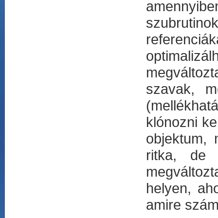
amennyiben
szubrutino
referenciá
optimaliz
megváltozt
szavak, me
(mellékhatá
klónozni ke
objektum, 
ritka, de
megváltozta
helyen, aho
amire szám