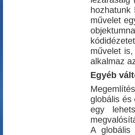
hozhatunk l
művelet eg
objektumna
kódidézete
művelet is
alkalmaz a
Egyéb vált
Megemlítés
globális és
egy lehet
megvalósít
A globális