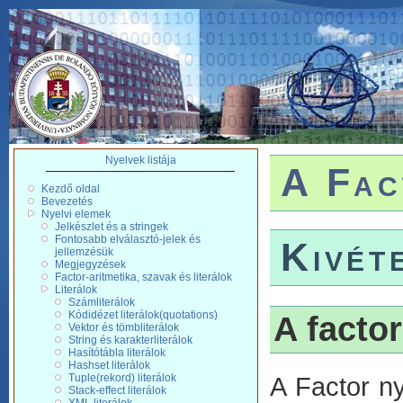
Nyelvek listája
A Fac
Kezdő oldal
Bevezetés
Nyelvi elemek
Jelkészlet és a stringek
Fontosabb elválasztó-jelek és
Kivét
jellemzésük
Megjegyzések
Factor-aritmetika, szavak és literálok
Literálok
Számliterálok
Kódidézet literálok(quotations)
A factor
Vektor és tömbliterálok
String és karakterliterálok
Hasítótábla literálok
Hashset literálok
Tuple(rekord) literálok
A Factor ny
Stack-effect literálok