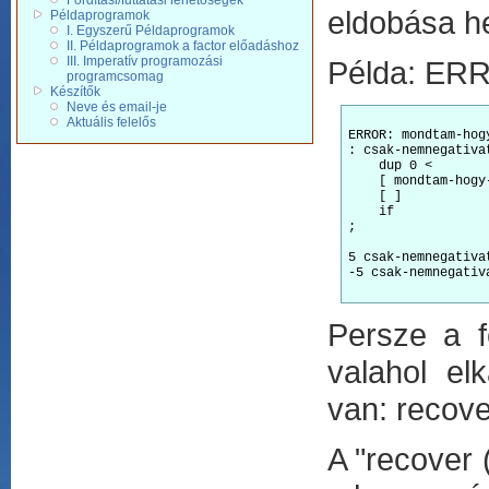
Fordítási/futtatási lehetőségek
eldobása he
Példaprogramok
I. Egyszerű Példaprogramok
II. Példaprogramok a factor előadáshoz
III. Imperatív programozási
Példa: ERR
programcsomag
Készítők
Neve és email-je
Aktuális felelős
ERROR: mondtam-hog
: csak-nemnegativa
    dup 0 <       
    [ mondtam-hogy
    [ ]           
    if            
;

5 csak-nemnegativa
-5 csak-nemnegativ
Persze a f
valahol el
van: recove
A "recover ( 