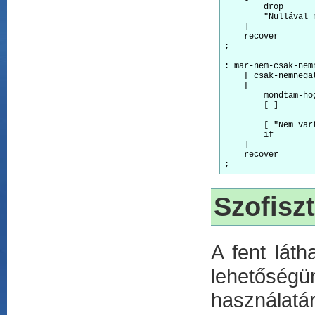
        drop      
	"Nullával nem tudok osztani!" print        ! kiirjuk, hogy nem tudunk nullaval osztani

    ]             
    recover       
;

: mar-nem-csak-nem
    [ csak-nemnega
    [             
        mondtam-ho
        [ ]       
                  
        [ "Nem var
        if        
    ]

    recover       
Szofiszt
A fent lát
lehetőségün
használatár