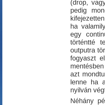
(drop, vag
pedig mon
kifejezett
ha valamil
egy conti
történtté 
outputra tör
fogyaszt el
mentésben l
azt mondtu
lenne ha a
nyilván vég
Néhány pél