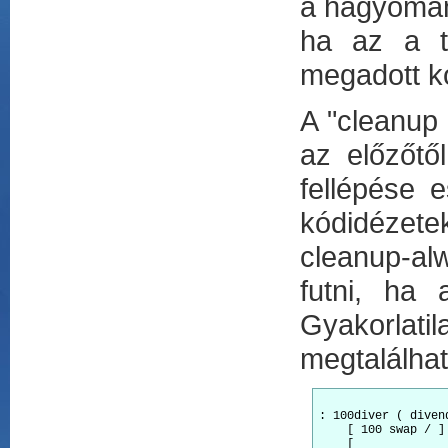
a hagyomány
ha az a tr
megadott kó
A "cleanup 
az előzőtő
fellépése 
kódidézetek
cleanup-alw
futni, ha 
Gyakorlat
megtalálhat
: 100diver ( divend
    [ 100 swap / ]
    [             