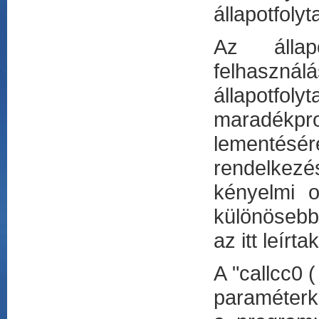
állapotfolyt
Az állapo
felhasznál
állapotf
maradékpr
lementésére
rendelkezé
kényelmi o
különösebb
az itt leírta
A "callcc0 (
paraméterké