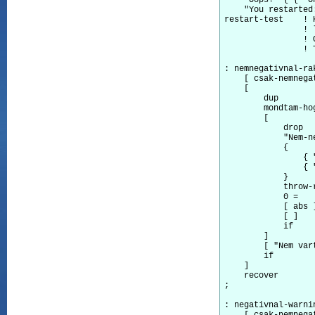
    "You restarted:
restart-test    ! 
                ! 
                ! 
		! Two valasztas eseten pedig 2 fog kiirodni

: nemnegativnal-ra
    [ csak-nemnega
    [             
        dup

        mondtam-ho
        [         
            drop

            "Nem-n
            {

                { 
                { 
            }     
            throw-
            0 =   
            [ abs 
            [ ]   
            if

        ]

        [ "Nem var
        if        
    ]

    recover       
;

: negativnal-warni
    [ csak-nemnega