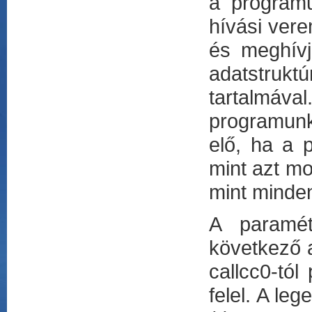
a programu
hívási vere
és meghívj
adatstruk
tartalmáva
programunk
elő, ha a 
mint azt mo
mint minden
A paramét
következő al
callcc0-tól
felel. A le