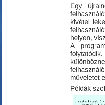
Egy újrain
felhasználó
kivétel le
felhasznál
helyen, vis
A program
folytatódi
különböznek
felhasználó
műveletet 
Példák szofi
: restart-test ( --
    "Oops!" { { "O