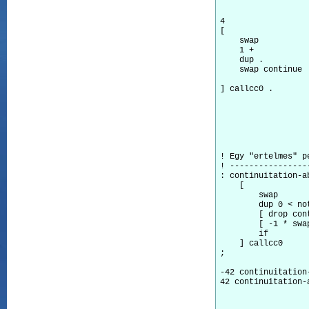
                  
4                 
[                 
    swap          
    1 +           
    dup .         
    swap continue 
                  
] callcc0 .       
                  
			! de amikor (***) hatasara visszatoltjuk a 
			! a pont szo mar a korabbi 4-es erteket fogja 
                  
                  
! Egy "ertelmes" pe
! -----------------
: continuitation-a
    [             
        swap      
        dup 0 < no
        [ drop con
        [ -1 * swa
        if        
    ] callcc0     
;

-42 continuitation
42 continuitation-
                  