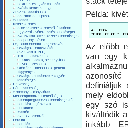
stack tetejé
Rekurzió
Lexikális és egyéb változók
Szótárak(vocabulary)
Példa: kivé
Absztrakt adattípusok
Absztrakt Adattípusok
Sablonok
Kivételkezelés
A factor kivételkezelésről általában
42 throw          
Egyszerű kivételkezelési lehetőségek
Szofisztikált kivételkezelési lehetőségek
Állapotfolytatások
Az előbb e
Objektum-orientált programozás
Osztályok, felhasználói
osztályok(TUPLE)
van egy kü
TUPLE-k használata
Konstruktorok, példánysítás
alkalmazn
Slot accessorok
Öröklődés, metódusok, generikus
függvények
azonosító
Osztálykombinátorok és egyéb
lehetőségek
definiáljuk
Helyesség
Párhuzamosság
Szabványos könyvtárak
mely eldob
Metaprogramozási lehetőségek
A metaprogramozási lehetőségekről
egy szó is
Fordítási idejű szavak
Funktorok
kiváltódik 
Makrók
Az EBNF elemző
Fordítók
inkább ER
Fordítók