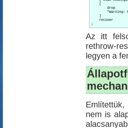
    [             
        drop      
        "Warning: 
    ]             
    recover       
Az itt fel
rethrow-res
legyen a fen
Állapo
mechan
Említettük
nem is alap
alacsany