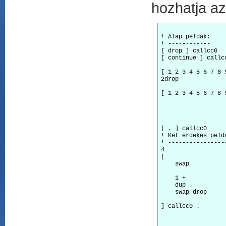
hozhatja az
! Alap peldak:

! ------------	

[ drop ] callcc0  
[ continue ] callc
                  
[ 1 2 3 4 5 6 7 8 
2drop             
[ 1 2 3 4 5 6 7 8 
                  
			! a korabban mentett alternativ j
			! ahol a szemet ninc
[ . ] callcc0     
! Ket erdekes pelda
! -----------------
4                 
[                 
    swap          
                  
    1 +           
    dup .         
    swap drop     
                  
] callcc0 .       
                  
                  