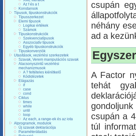
XML literálok
csupán egy
Az f és a t
Konstansok
állapotfol
Típusok, típuskonstrukciók
Típusszerkezet
Elemi típusok
néhány ese
Logikai értékek
Számok
ad a kezün
Típuskonstrukciók
Szekvenciatípusok
Asszociatív típusok
Egyéb típuskonstrukciók
Egyszer
Típuskonverziók
Utasítások, vezérlési szerkezetek
Szavak, Verem manipulációs szavak
Alacsonyszintű vezérlési
mechanizmusok
A Factor n
A ? feltételes kiérétkelő
Kódidézetek
Elágazás
tehát gya
if
case
deklaráci
cond
Ciklus
times
gondoljunk
while
until
csupán a 4
loop
Az each, a range-ek és az iota
Alprogramok, modulok
túl informa
Új szavak deklarációja
Paraméterátadás