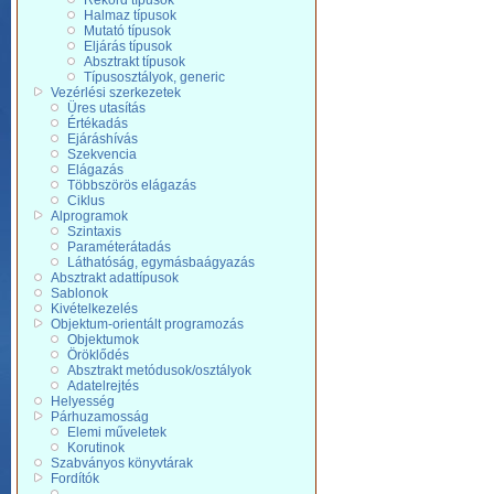
Rekord típusok
Halmaz típusok
Mutató típusok
Eljárás típusok
Absztrakt típusok
Típusosztályok, generic
Vezérlési szerkezetek
Üres utasítás
Értékadás
Ejáráshívás
Szekvencia
Elágazás
Többszörös elágazás
Ciklus
Alprogramok
Szintaxis
Paraméterátadás
Láthatóság, egymásbaágyazás
Absztrakt adattípusok
Sablonok
Kivételkezelés
Objektum-orientált programozás
Objektumok
Öröklődés
Absztrakt metódusok/osztályok
Adatelrejtés
Helyesség
Párhuzamosság
Elemi műveletek
Korutinok
Szabványos könyvtárak
Fordítók