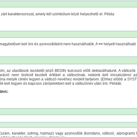
zárt karaktersorozat, amely két szimbólum közé helyezhetô el. Példa:
 nagybetûvel kell írni és azonosítóként nem használhatók. A
<>
helyett használható
n, az utasítások kezdetét jelzô BEGIN kulcsszó elôtt deklarálhatunk. A változók d
aráció nem biztosít kezdeti értéket a változónak, nekünk kell inicializálnni
ia melyik címén legyen a változó nevéhez rendelt tartalom. (Ehhez elôbb a SYS
 kell legyen és kapcsos zárójelekben kell a változónév után írni. Példák:
ipus;
szám, karakter, sztring, halmaz) vagy azonosítók (konstans, változó, alprogram) l