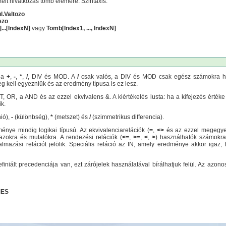
elt hivatkozás tömb elemére. Szintaxis:
l.Valtozo
ezo
...[IndexN]
vagy
Tomb[Index1, ..., IndexN]
k a
+
,
-
,
*
,
/
, DIV és MOD. A
/
csak valós, a DIV és MOD csak egész számokra has
 kell egyezniük és az eredmény típusa is ez lesz.
, OR, a AND és az ezzel ekvivalens &. A kiértékelés lusta: ha a kifejezés értéke
ik.
ió),
-
(különbség),
*
(metszet) és
/
(szimmetrikus differencia).
énye mindig logikai típusú. Az ekvivalenciarelációk (
=
,
<>
és az ezzel megegy
mazokra és mutatókra. A rendezési relációk (
<=
,
>=
,
<
,
>
) használhatók számokra, 
talmazási relációt jelölik. Speciális reláció az IN, amely eredménye akkor ig
iniált precedenciája van, ezt zárójelek használatával bírálhatjuk felül. Az azon
MES