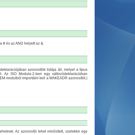
 a
#
és az AND helyett az &.
eklarációjában azonosítók listája áll, melyet a típus
 azt. Az ISO Modula-2-ben egy változódeklarációban
TEM modulból importálni kell a MAKEADR azonosítót.)
ehetnek. Az azonosító lehet minôsített, szelektor egy