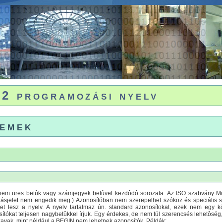
2 programozási nyelv
lemek
em üres betûk vagy számjegyek betûvel kezdôdô sorozata. Az ISO szabvány Mod
zásjelet nem engedik meg.) Azonosítóban nem szerepelhet szóköz és speciális szi
et tesz a nyelv. A nyelv tartalmaz ún. standard azonosítokat, ezek nem egy k
sítókat teljesen nagybetûkkel írjuk. Egy érdekes, de nem túl szerencsés lehetôség,
 szavak, mint például a BEGIN nem lehetnek azonosítók. Példák: