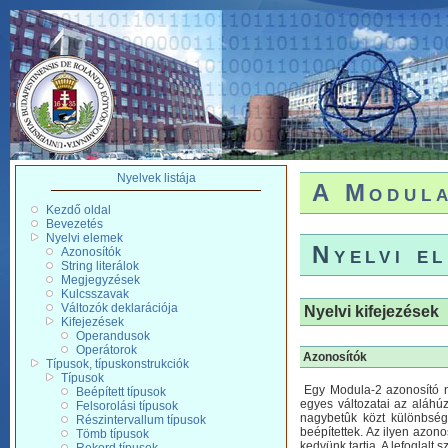
Nyelvek listája
A Modula
Kezdő oldal
Bevezetés
Nyelvi elemek
Nyelvi e
Azonosítók
String literálok
Megjegyzések
Kulcsszavak
Változók deklarációja
Nyelvi kifejezések
Kifejezések
Operandusok
Operátorok
Azonosítók
Típusok, típuskonstrukciók
Típusok
Egy Modula-2 azonosító n
Beépített típusok
egyes változatai az aláhú
Felsorolási típusok
nagybetûk közt különbség
Részintervallum típusok
beépítettek. Az ilyen azono
Tömb típusok
kedvünk tartja. A lefoglalt