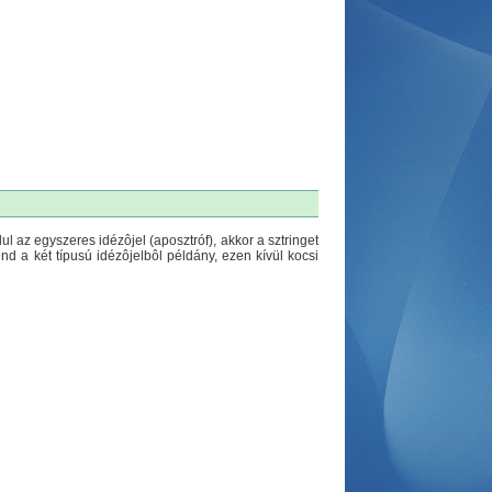
ul az egyszeres idézôjel (aposztróf), akkor a sztringet
ind a két típusú idézôjelbôl példány, ezen kívül kocsi