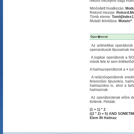
rekord mezejére vagy index
Minôsített hivatkozás:
Modu
Rekord mezeje:
Rekord.M
Tömb eleme:
Tomb[Index1]
Mutató feloldása:
Mutato^
Oper�torok
Az aritmetikai operátoro
operandusok típusainak meg
A logikai operátorok a NOT
másik fele ki sem értékelôd
A halmazoperátorok a
+
(un
A relációoperátorok eredm
felsorolási típusokra, hal
halmazokra is, ahol a tar
halmaznak.
Az operátoroknak elôre def
történik. Példák:
(1 + 1) * 2
((2 * 2) = 5) AND SOMETI
Elem IN Halmaz