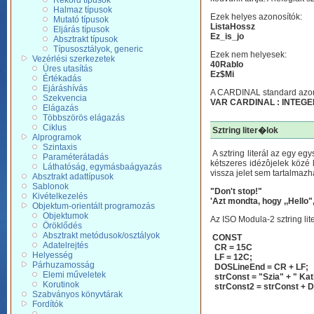
Rekord típusok
Halmaz típusok
Ezek helyes azonosítók:
Mutató típusok
ListaHossz
Eljárás típusok
Ez_is_jo
Absztrakt típusok
Típusosztályok, generic
Ezek nem helyesek:
Vezérlési szerkezetek
40Rablo
Üres utasítás
Ez$Mi
Értékadás
Ejáráshívás
A CARDINAL standard azonos
Szekvencia
VAR CARDINAL : INTEGE
Elágazás
Többszörös elágazás
Ciklus
Sztring liter�lok
Alprogramok
Szintaxis
A sztring literál az egy eg
Paraméterátadás
kétszeres idézôjelek közé k
Láthatóság, egymásbaágyazás
vissza jelet sem tartalmazh
Absztrakt adattípusok
Sablonok
"Don't stop!"
Kivételkezelés
'Azt mondta, hogy ,,Hello"
Objektum-orientált programozás
Objektumok
Az ISO Modula-2 sztring lit
Öröklődés
Absztrakt metódusok/osztályok
CONST
Adatelrejtés
CR = 15C
Helyesség
LF = 12C;
Párhuzamosság
DOSLineEnd = CR + LF;
Elemi műveletek
strConst = "Szia" + " Kat
Korutinok
strConst2 = strConst + 
Szabványos könyvtárak
Fordítók