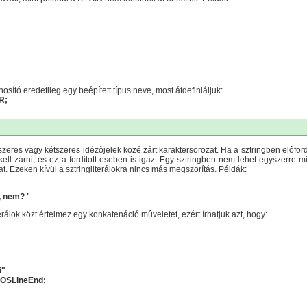
ító eredetileg egy beépített típus neve, most átdefiniáljuk:
R;
yszeres vagy kétszeres idézôjelek közé zárt karaktersorozat. Ha a sztringben elôford
ell zárni, és ez a fordított eseben is igaz. Egy sztringben nem lehet egyszerre m
at. Ezeken kívül a sztringliterálokra nincs más megszorítás. Példák:
, nem? '
erálok közt értelmez egy konkatenáció mûveletet, ezért írhatjuk azt, hogy:
i"
DOSLineEnd;