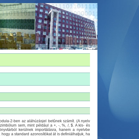
ula-2-ben az aláhúzásjel betûnek számít. (A nyelv
mbólum sem, mint például a +, -, %, /, $. A kis- és
önyvtárból kerülnek importálásra, hanem a nyelvbe
 hogy a standard azonosítókat át is definiálhatjuk, ha