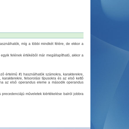
ználhatók, míg a többi mindkét félére, de ekkor a
 egyik felének értékébôl már megállapítható, akkor a
ezô értelmû
#
) használhatók számokra, karakterekre,
karakterekre, felsorolási típusokra és az elsô kettô
az, ha az elsô operandus eleme a második operandus
os precedenciájú mûveletek kiértékelése balról jobbra