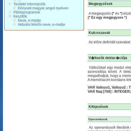
....
Megjegyzések
További információk
Könyvek magyar, angol nyelven
Példaprogramok
A megjegyzés
(*
és
*)
közé 
Készítők
(* Ez egy megjegyzes *)
Neve, e-mailje
Aktuális felelős neve, e-mailje
Kulcsszavak
Az elôre definiált szavakat
V�ltozók deklar�ciója
Változókat egy modul elejé
azonosítója követ. A dekl
megadhatjuk, hogy a memór
A memóriacím konstans érték
VAR Valtozo1, Valtozo2 : T
VAR flag [768] : INTEGER;
Kifejezések
Operandusok
Az operandusok literálok (