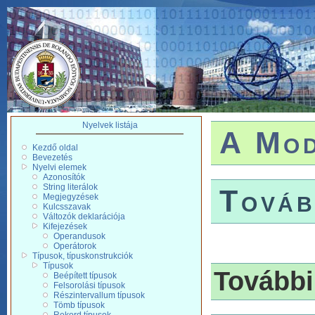
Nyelvek listája
A Mod
Kezdő oldal
Bevezetés
Nyelvi elemek
Azonosítók
String literálok
Továb
Megjegyzések
Kulcsszavak
Változók deklarációja
Kifejezések
Operandusok
Operátorok
Típusok, típuskonstrukciók
Típusok
További
Beépített típusok
Felsorolási típusok
Részintervallum típusok
Tömb típusok