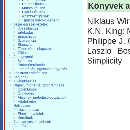
Rekord típusok
Könyvek a
Halmaz típusok
Mutató típusok
Eljárás típusok
Absztrakt típusok
Niklaus Wi
Típusosztályok, generic
Vezérlési szerkezetek
K.N. King:
Üres utasítás
Értékadás
Ejáráshívás
Philippe J.
Szekvencia
Elágazás
Laszlo Bo
Többszörös elágazás
Ciklus
Alprogramok
Simplicity
Szintaxis
Paraméterátadás
Láthatóság, egymásbaágyazás
Absztrakt adattípusok
Sablonok
Kivételkezelés
Objektum-orientált programozás
Objektumok
Öröklődés
Absztrakt metódusok/osztályok
Adatelrejtés
Helyesség
Párhuzamosság
Elemi műveletek
Korutinok
Szabványos könyvtárak
Fordítók