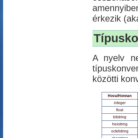
amennyiben
érkezik (ak
Típusko
A nyelv ne
típuskonve
közötti kon
Hova/Honnan
integer
float
bitstring
hexstring
octetstring