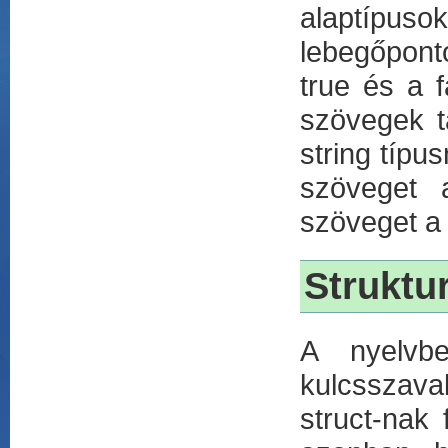
alaptípuso
lebegőponto
true és a 
szövegek t
string típus
szöveget a
szöveget a 
Struktur
A nyelvbe
kulcsszava
struct-nak