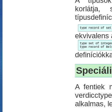
A típusok
korlátja,
típusdefiníc
type record of set
ekvivalens 
type set of integer
type record of Bel
definíciókka
Speciál
A fentiek 
verdicctyp
alkalmas, l