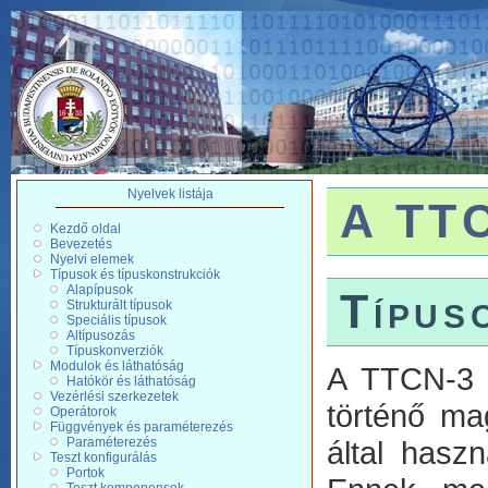
Nyelvek listája
A TTC
Kezdő oldal
Bevezetés
Nyelvi elemek
Típusok és típuskonstrukciók
Alapípusok
Típus
Strukturált típusok
Speciális típusok
Altípusozás
Típuskonverziók
Modulok és láthatóság
A TTCN-3 k
Hatókör és láthatóság
Vezérlési szerkezetek
történő mag
Operátorok
Függvények és paraméterezés
Paraméterezés
által hasz
Teszt konfigurálás
Portok