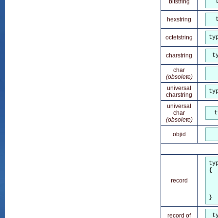
bitstring
hexstring
octetstring
ty
charstring
t
char
(obsolete)
universal
ty
charstring
universal
char
t
(obsolete)
objid
ty
{  
  
record
  
  
}
record of