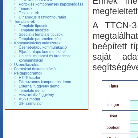
Ennek meg
Teszt komponensek
Portok és komponensek kapcsolódása
megfeleltet
Timerek
Testcase-ek
Dinamikus tesztkonfigurálás
Template-ek
A TTCN-3 
Template típusok
Template illesztés
megtalálha
Speciális template típusok
Template paraméterezése
Kommunikációs módszerek
beépített t
Üzenet-alapú kommunikáció
Eljárás-alapú kommunikáció
saját ada
Unicast, multicast és broadcast
kommunikáció
segítségéve
Üzenetkezelés
Forráskód dokumentáció
Példaprogramok
HTTP teszter
Párhuzamos komponens demo
External függvény demo
Típus
Template demo
Asszociativ függvény
ASN1 modul
SIP szimulátor
integer
float
boolean