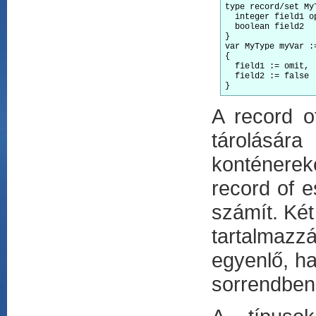
type record/set MyT
  integer field1 op
  boolean field2

}

var MyType myVar :=
{

  field1 := omit,

  field2 := false

A record o
tárolásár
konténerek
record of e
számít. Két
tartalmazz
egyenlő, h
sorrendben