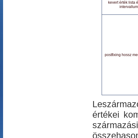
kevert érték lista 
intervallum
postfixing hossz me
Leszármazo
értékei ko
származási 
összehaso