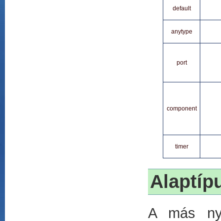
default
anytype
port
component
timer
Alaptíp
A más nye