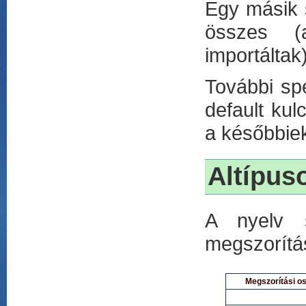
Egy másik s
összes (a
importáltak
További spe
default kul
a későbbie
Altípus
A nyelv s
megszorítás
Megszorítási os