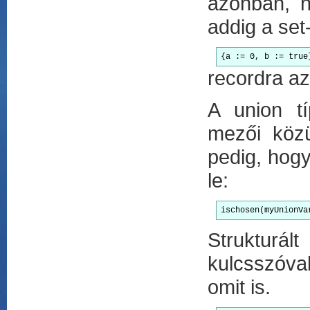
azonban, h
addig a set
{a := 0, b := true
recordra a
A union tí
mezői közü
pedig, hog
le:
ischosen(myUnionVa
Strukturál
kulcsszóval
omit is.