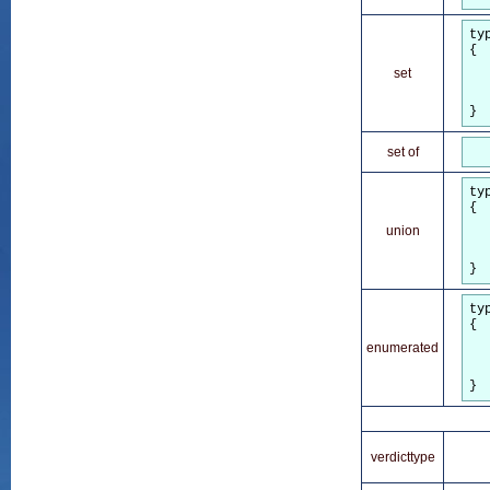
ty
{

  
set
  
  
set of
ty
{

  
union
  
  
ty
{

  
enumerated
  
   
verdicttype