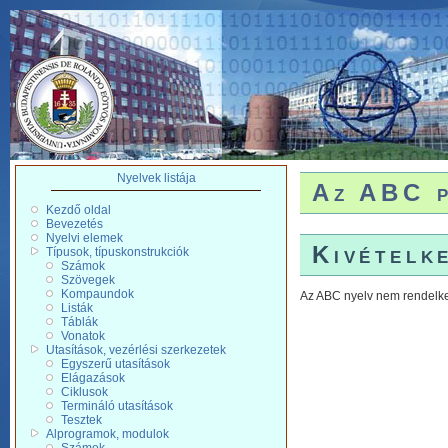
Nyelvek listája
Az ABC p
Kezdő oldal
Bevezetés
Nyelvi elemek
Kivételk
Típusok, típuskonstrukciók
Számok
Szövegek
Kompaundok
Az ABC nyelv nem rendelkez
Listák
Táblák
Vonatok
Utasítások, vezérlési szerkezetek
Egyszerű utasítások
Elágazások
Ciklusok
Termináló utasítások
Tesztek
Alprogramok, modulok