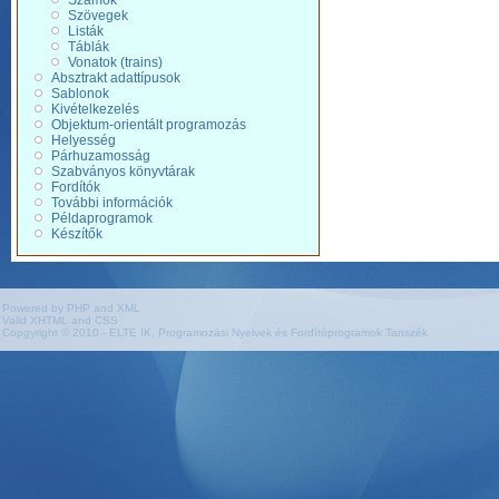
Számok
Szövegek
Listák
Táblák
Vonatok (trains)
Absztrakt adattípusok
Sablonok
Kivételkezelés
Objektum-orientált programozás
Helyesség
Párhuzamosság
Szabványos könyvtárak
Fordítók
További információk
Példaprogramok
Készítők
Powered by PHP and XML
Valid XHTML and CSS
Copgyright © 2010 - ELTE IK, Programozási Nyelvek és Fordítóprogramok Tanszék