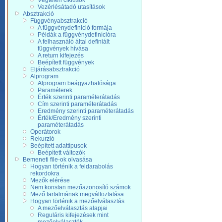
Végtelen ciklusok
Vezérlésátadó utasítások
Absztrakció
Függvényabsztrakció
A függvénydefinició formája
Példák a függvénydefinícióra
A felhasználó által definiált
függvények hívása
A return kifejezés
Beépített függvények
Eljárásabsztrakció
Alprogram
Alprogram beágyazhatósága
Paraméterek
Érték szerinti paraméterátadás
Cím szerinti paraméterátadás
Eredmény szerinti paraméterátadás
Érték/Eredmény szerinti
paraméterátadás
Operátorok
Rekurzió
Beépített adattípusok
Beépített változók
Bemeneti file-ok olvasása
Hogyan történik a feldarabolás
rekordokra
Mezők elérése
Nem konstan mezőazonosító számok
Mező tartalmának megváltoztatása
Hogyan történik a mezőelválasztás
A mezőelválasztás alapjai
Reguláris kifejezések mint