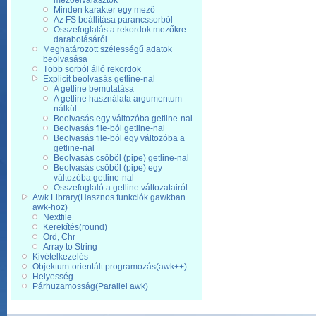
mezőelválasztók
Minden karakter egy mező
Az FS beállítása parancssorból
Összefoglalás a rekordok mezőkre
darabolásáról
Meghatározott szélességű adatok
beolvasása
Több sorból álló rekordok
Explicit beolvasás getline-nal
A getline bemutatása
A getline használata argumentum
nálkül
Beolvasás egy változóba getline-nal
Beolvasás file-ból getline-nal
Beolvasás file-ból egy változóba a
getline-nal
Beolvasás csőböl (pipe) getline-nal
Beolvasás csőböl (pipe) egy
változóba getline-nal
Összefoglaló a getline változatairól
Awk Library(Hasznos funkciók gawkban
awk-hoz)
Nextfile
Kerekítés(round)
Ord, Chr
Array to String
Kivételkezelés
Objektum-orientált programozás(awk++)
Helyesség
Párhuzamosság(Parallel awk)