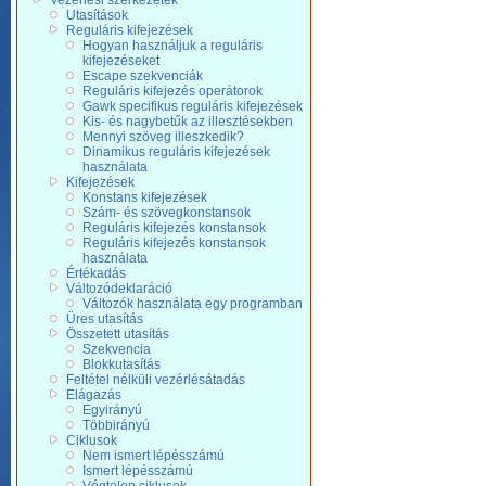
Vezérlési szerkezetek
Utasítások
Reguláris kifejezések
Hogyan használjuk a reguláris
kifejezéseket
Escape szekvenciák
Reguláris kifejezés operátorok
Gawk specifikus reguláris kifejezések
Kis- és nagybetűk az illesztésekben
Mennyi szöveg illeszkedik?
Dinamikus reguláris kifejezések
használata
Kifejezések
Konstans kifejezések
Szám- és szövegkonstansok
Reguláris kifejezés konstansok
Reguláris kifejezés konstansok
használata
Értékadás
Változódeklaráció
Változók használata egy programban
Üres utasítás
Összetett utasítás
Szekvencia
Blokkutasítás
Feltétel nélküli vezérlésátadás
Elágazás
Egyirányú
Többirányú
Ciklusok
Nem ismert lépésszámú
Ismert lépésszámú