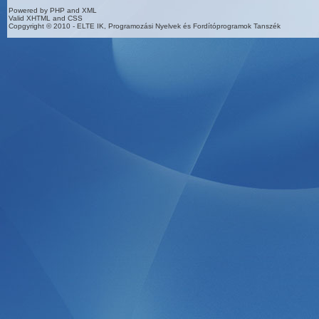
Powered by PHP and XML
Valid XHTML and CSS
Copgyright © 2010 - ELTE IK, Programozási Nyelvek és Fordítóprogramok Tanszék