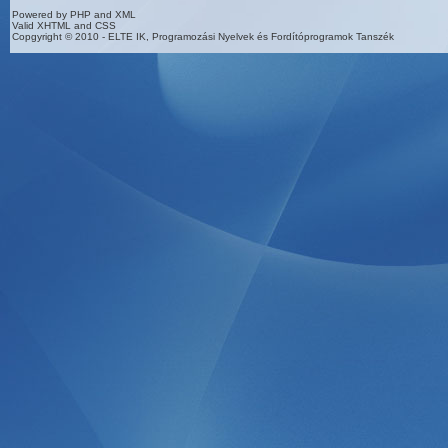
Powered by PHP and XML
Valid XHTML and CSS
Copgyright © 2010 - ELTE IK, Programozási Nyelvek és Fordítóprogramok Tanszék