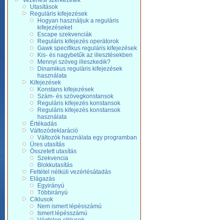
Vezérlési szerkezetek
Utasítások
Reguláris kifejezések
Hogyan használjuk a reguláris
kifejezéseket
Escape szekvenciák
Reguláris kifejezés operátorok
Gawk specifikus reguláris kifejezések
Kis- és nagybetűk az illesztésekben
Mennyi szöveg illeszkedik?
Dinamikus reguláris kifejezések
használata
Kifejezések
Konstans kifejezések
Szám- és szövegkonstansok
Reguláris kifejezés konstansok
Reguláris kifejezés konstansok
használata
Értékadás
Változódeklaráció
Változók használata egy programban
Üres utasítás
Összetett utasítás
Szekvencia
Blokkutasítás
Feltétel nélküli vezérlésátadás
Elágazás
Egyirányú
Többirányú
Ciklusok
Nem ismert lépésszámú
Ismert lépésszámú