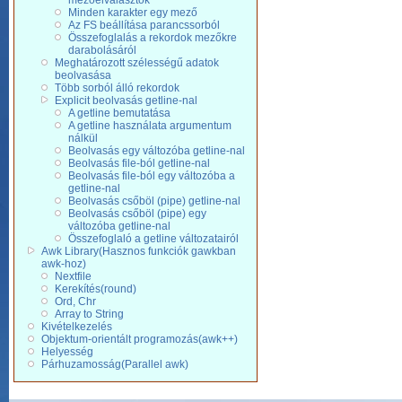
mezőelválasztók
Minden karakter egy mező
Az FS beállítása parancssorból
Összefoglalás a rekordok mezőkre
darabolásáról
Meghatározott szélességű adatok
beolvasása
Több sorból álló rekordok
Explicit beolvasás getline-nal
A getline bemutatása
A getline használata argumentum
nálkül
Beolvasás egy változóba getline-nal
Beolvasás file-ból getline-nal
Beolvasás file-ból egy változóba a
getline-nal
Beolvasás csőböl (pipe) getline-nal
Beolvasás csőböl (pipe) egy
változóba getline-nal
Összefoglaló a getline változatairól
Awk Library(Hasznos funkciók gawkban
awk-hoz)
Nextfile
Kerekítés(round)
Ord, Chr
Array to String
Kivételkezelés
Objektum-orientált programozás(awk++)
Helyesség
Párhuzamosság(Parallel awk)