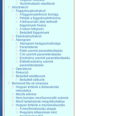
Végtelen ciklusok
Vezérlésátadó utasítások
Absztrakció
Függvényabsztrakció
A függvénydefinició formája
Példák a függvénydefinícióra
A felhasználó által definiált
függvények hívása
A return kifejezés
Beépített függvények
Eljárásabsztrakció
Alprogram
Alprogram beágyazhatósága
Paraméterek
Érték szerinti paraméterátadás
Cím szerinti paraméterátadás
Eredmény szerinti paraméterátadás
Érték/Eredmény szerinti
paraméterátadás
Operátorok
Rekurzió
Beépített adattípusok
Beépített változók
Bemeneti file-ok olvasása
Hogyan történik a feldarabolás
rekordokra
Mezők elérése
Nem konstan mezőazonosító számok
Mező tartalmának megváltoztatása
Hogyan történik a mezőelválasztás
A mezőelválasztás alapjai
Reguláris kifejezések mint