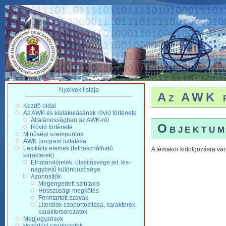
Nyelvek listája
Az AWK p
Kezdő oldal
Az AWK és kialakulásának rövid története
Általánosságban az AWK-ról
Objektum
Rövid története
Minőségi szempontok
AWK program futtatása
Lexikális elemek (felhasználható
A témakör kidolgozásra vár
karakterek)
Elhatárolójelek, utasításvége jel, kis-
nagybetű különbözősége
Azonosítók
Megengedett szintaxis
Hosszúsági megkötés
Fenntartott szavak
Literálok csoportosítása, karakterek,
karaktersorozatok
Megjegyzések