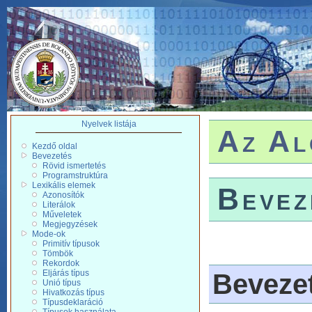
Nyelvek listája
Az Al
Kezdő oldal
Bevezetés
Rövid ismertetés
Programstruktúra
Lexikális elemek
Bevez
Azonosítók
Literálok
Műveletek
Megjegyzések
Mode-ok
Primitív típusok
Tömbök
Rekordok
Eljárás típus
Beveze
Unió típus
Hivatkozás típus
Típusdeklaráció