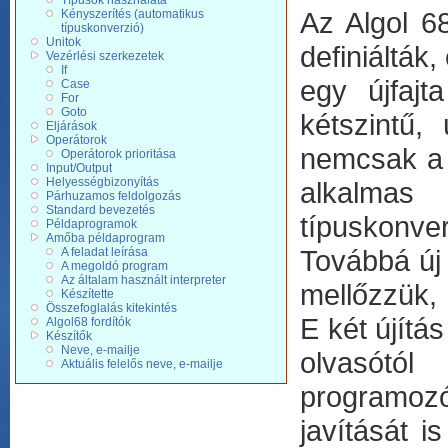
Típusok használata
Az Algol 6
Kényszerítés (automatikus
típuskonverzió)
Unitok
definiálták
Vezérlési szerkezetek
If
egy újfajt
Case
For
Goto
kétszintű,
Eljárások
Operátorok
nemcsak a 
Operátorok prioritása
Input/Output
Helyességbizonyítás
alkalmas 
Párhuzamos feldolgozás
Standard bevezetés
típuskonver
Példaprogramok
Amőba példaprogram
Továbbá új 
A feladat leírása
A megoldó program
Az általam használt interpreter
mellőzzük, 
Készítette
Összefoglalás kitekintés
E két újítás
Algol68 fordítók
Készítők
Neve, e-mailje
olvasótól
Aktuális felelős neve, e-mailje
programozó
javítását i