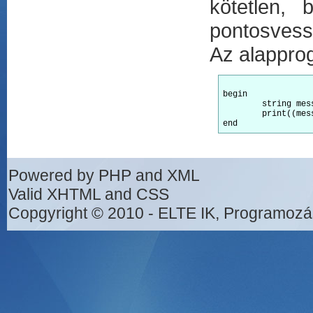
kötetlen, 
pontosvessz
Az alappro
begin

	string message to user := "Hello world!";

	print((message to user, new line))

Powered by PHP and XML
Valid XHTML and CSS
Copgyright © 2010 - ELTE IK, Programozá