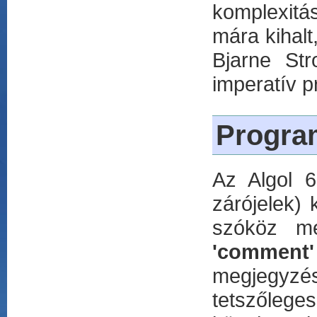
komplexitás
mára kihalt
Bjarne Str
imperatív p
Progra
Az Algol 6
zárójelek)
szóköz me
'comment'
megjegyzés
tetszőlege