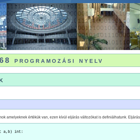
68 programozási nyelv
k
ok amelyeknek értékük van, ezen kívül eljárás változókat is definiálhatunk. Eljár
 a,b) int:
