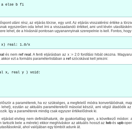
pont utáni rész, az eljárás törzse, egy unit. Az eljárás visszatérési értéke a tö
ásnak egyszerűen oda lehet írni a visszaadandó értéket, ami unit lévén utasításként
re lehet, de a hívásnál pontosan ugyanannyinak szerepelnie is kell. Fontos, hogy
eal
és nem
ref real
. A fenti eljárásban az x := 2.0 fordítási hibát okozna. Magyar
 akkor ezt a formális paraméterlistában a
ref
szócskával kell jelezni:
al x, real y ) void:

először a paraméterek, ha ez szükséges, a megfelelő módra konvertálódnak, majd 
s lehet), ezután az aktuális paraméterekről másolat készül, ami végül átadódik a
kozik. Így a paraméterek mindig csak egyszer értékelődnek ki.
ljárást elvileg nem definiálhatunk, de gyakorlatilag igen, a következő módon: 
 tartozik bele a mérete) ekkor meghíváskor az aktuális hosszt az
lwb
és
upb
operá
O utasításoknál, ahol valójában egy tömböt adunk át.