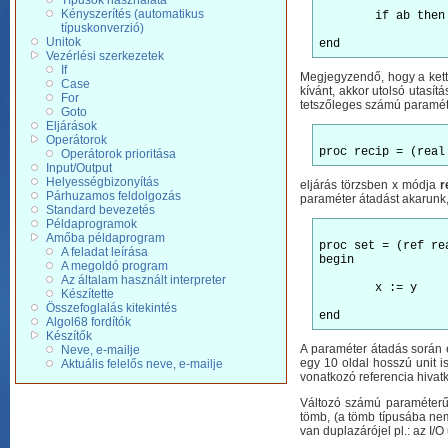
Típusok használata
Kényszerítés (automatikus
	if ab then a else b fi

típuskonverzió)
Unitok
Vezérlési szerkezetek
If
Megjegyzendő, hogy a kettős
Case
kívánt, akkor utolsó utasít
For
tetszőleges számú paraméte
Goto
Eljárások
Operátorok
Operátorok prioritása
Input/Output
Helyességbizonyítás
eljárás törzsben x módja
r
Párhuzamos feldolgozás
paraméter átadást akarunk,
Standard bevezetés
Példaprogramok
Amőba példaprogram
proc set = (ref re
A feladat leírása
begin

A megoldó program
Az általam használt interpreter
	x := y

Készítette
Összefoglalás kitekintés
Algol68 fordítók
Készítők
A paraméter átadás során 
Neve, e-mailje
egy 10 oldal hosszú unit i
Aktuális felelős neve, e-mailje
vonatkozó referencia hivat
Változó számú paraméterű e
tömb, (a tömb típusába nem
van duplazárójel pl.: az I/