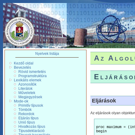
Nyelvek listája
Az Algol
Kezdő oldal
Bevezetés
Rövid ismertetés
Eljáráso
Programstruktúra
Lexikális elemek
Azonosítók
Literálok
Műveletek
Megjegyzések
Eljárások
Mode-ok
Primitív típusok
Tömbök
Az eljárások olyan objektum
Rekordok
Eljárás típus
Unió típus
Hivatkozás típus
proc maximum = (int
Típusdeklaráció
begin
