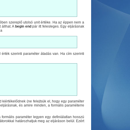
rzsében szereplő utolsó unit értéke. Ha az éppen nem a
 állhat. A
begin end
pár itt felesleges. Egy eljárásnak
 a
ul érték szerinti paraméter átadás van. Ha cím szerinti
kiértékelődnek (ne felejtsük el, hogy egy paraméter
z eljárásnak, és amire minden, a formális paraméterre
a formális paraméter legyen egy definiálatlan hosszú
torokkal határozhatjuk meg az eljáráson belül. Ezért