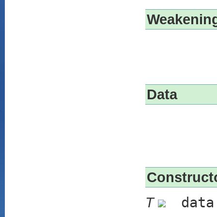
Weakenin
Data
Construct
T
data