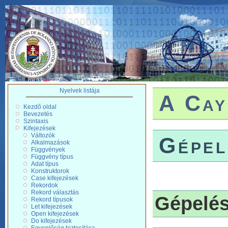
Nyelvek listája
A Cay
Kezdő oldal
Bevezetés
Szintaxis
Kifejezések
Változók
Gépel
Alkalmazások
Függvények
Függvény típus
Adat típus
Konstruktorok
Case kifejezések
Rekordok
Rekord választás
Gépelés
Rekord típusok
Let kifejezések
Open kifejezések
Do kifejezések