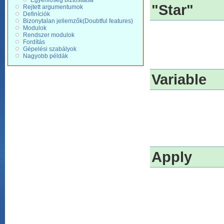
Egyenlőség biztosítása
"Star"
Rejtett argumentumok
Definíciók
Bizonytalan jellemzők(Doubtful features)
Modulok
Rendszer modulok
Fordítás
Gépelési szabályok
Nagyobb példák
Variable
Apply