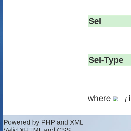
Sel
Sel-Type
where
i
i
Powered by PHP and XML
Valid XHTML and CSS