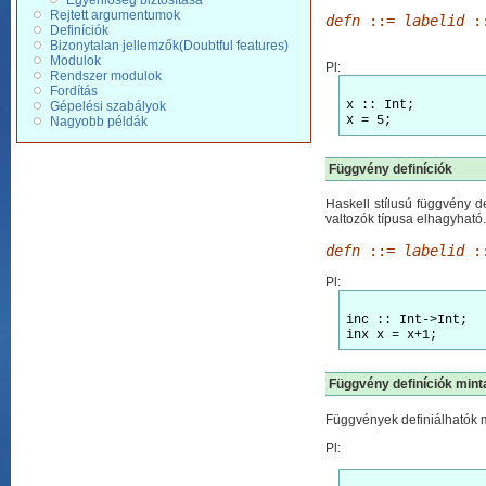
Egyenlőség biztosítása
Rejtett argumentumok
defn
::=
labelid
:
Definíciók
Bizonytalan jellemzők(Doubtful features)
Modulok
Pl:
Rendszer modulok
Fordítás
x :: Int;

Gépelési szabályok
x = 5;
Nagyobb példák
Függvény definíciók
Haskell stílusú függvény d
valtozók típusa elhagyható.
defn
::=
labelid
:
Pl:
inc :: Int->Int;

inx x = x+1;
Függvény definíciók minta
Függvények definiálhatók mi
Pl: