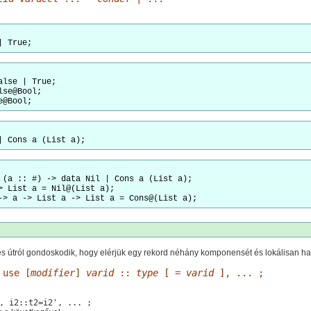
| True;
lse | True;

se@Bool;

| Cons a (List a);
 (a :: #) -> data Nil | Cons a (List a);

> List a = Nil@(List a);

s útról gondoskodik, hogy elérjük egy rekord néhány komponensét és lokálisan ha
use [
modifier
]
varid
::
type
[ =
varid
], ... ;
, i2::t2=i2', ... ;