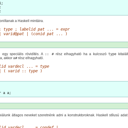
;



;
lítanak a Haskell mintáira.
:
type
;
labelid
pat
... =
expr
|
varid
@
pat
| (
conid
pat
... )
n egy speciális rövidítés. A
:: #
rész elhagyható ha a kulcsszó
type
kitalál
, akkor a
#
rész elhagyható.
lid
vardecl
... =
type
| (
varid
::
type
)
iálunk átlagos neveket szeretnénk adni a konstruktoroknak. Haskell stílusú adat t
lid
vardecl
... =
condef
| ...