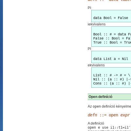
Pl:
data Bool = False 
iekvivalens
Bool :: # = data Fa
False :: Bool = Fal
Pl:
data List a = Nil 
ekvivalens
List :: # -> # = \
Nil :: (a :: #) |-
Open definíció
Az
open
definíció kényelme
defn
::= open
expr
A definíció
open e use i1::t1=i1'