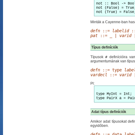
not :: Bool -> Bool
not (False) = True;
not (True) = False
Minták a Cayenne-ban hason
defn
::=
labelid
:
pat
::= _ |
varid
Típus definíciók
Típusok
#
definícióira va
argumentumának van típusa
defn
::= type
labe
vardecl
::=
varid
Pl:
type MyInt = Int;

Adat típus definíciók
Amikor adat típusokat defin
egyidőben.
defn
::= data
labe