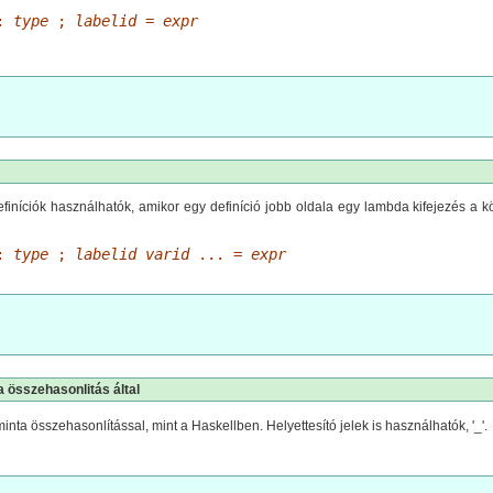
:
type
;
labelid
=
expr
efiníciók használhatók, amikor egy definíció jobb oldala egy lambda kifejezés a kö
:
type
;
labelid
varid
... =
expr
 összehasonlitás által
nta összehasonlítással, mint a Haskellben. Helyettesító jelek is használhatók, '_'.