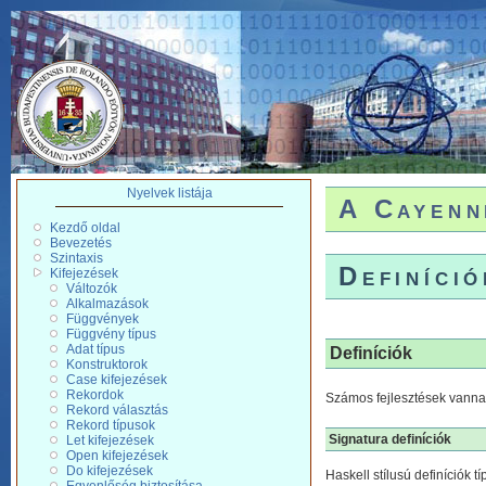
Nyelvek listája
A Cayenn
Kezdő oldal
Bevezetés
Szintaxis
Definíció
Kifejezések
Változók
Alkalmazások
Függvények
Függvény típus
Adat típus
Definíciók
Konstruktorok
Case kifejezések
Rekordok
Számos fejlesztések vannak
Rekord választás
Rekord típusok
Signatura definíciók
Let kifejezések
Open kifejezések
Do kifejezések
Haskell stílusú definíciók 