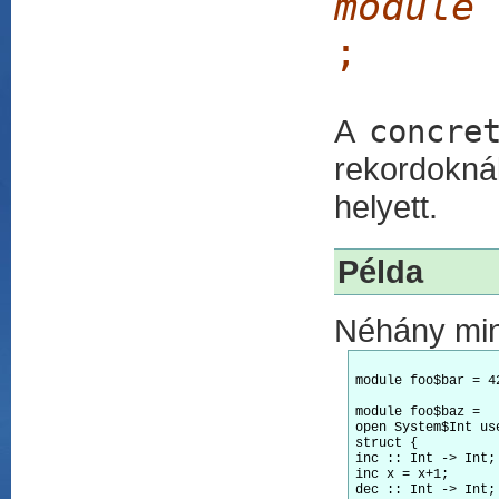
module
;
A
concre
rekordoknál
helyett.
Példa
Néhány min
module foo$bar = 42
module foo$baz =

open System$Int use
struct {

inc :: Int -> Int;

inc x = x+1;

dec :: Int -> Int;
