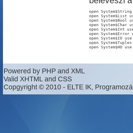
beleveszi 
open System$String 
open System$List us
open System$Bool us
open System$Char us
open System$Int use
open System$Error u
open System$IO use 
open System$Tuples 
Powered by PHP and XML
Valid XHTML and CSS
Copgyright © 2010 - ELTE IK, Programozá