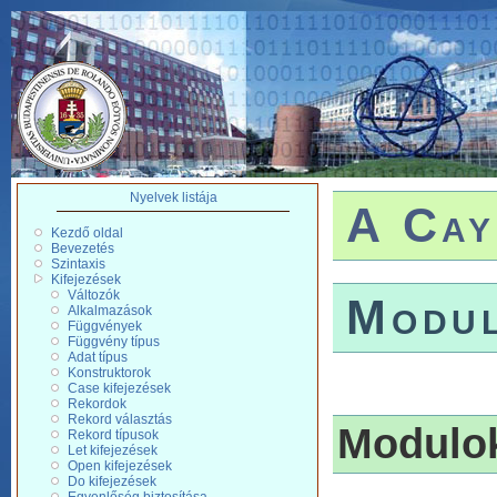
Nyelvek listája
A Cay
Kezdő oldal
Bevezetés
Szintaxis
Kifejezések
Változók
Modu
Alkalmazások
Függvények
Függvény típus
Adat típus
Konstruktorok
Case kifejezések
Rekordok
Rekord választás
Modulo
Rekord típusok
Let kifejezések
Open kifejezések
Do kifejezések