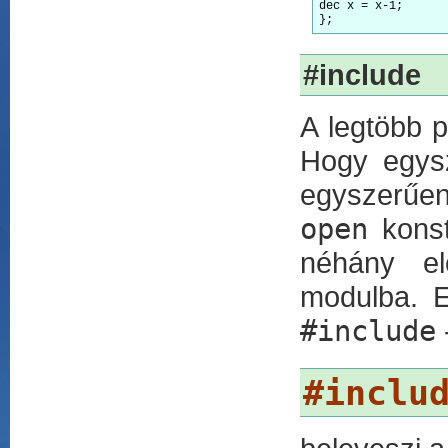
dec x = x-1;

#include
A legtöbb 
Hogy egysz
egyszerűen
open
konst
néhány el
modulba. E
#include
#inclu