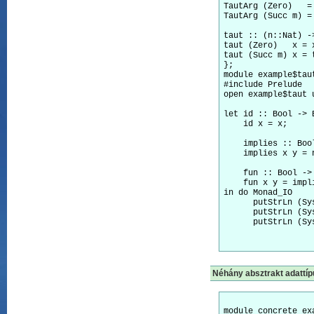
TautArg (Zero)   = 
TautArg (Succ m) =
taut :: (n::Nat) -
taut (Zero)   x = x
taut (Succ m) x = 
};

module example$taut
#include Prelude

open example$taut 
let id :: Bool -> B
    id x = x;

    implies :: Boo
    implies x y = n
    fun :: Bool -> 
    fun x y = impl
in do Monad_IO

      putStrLn (Sy
      putStrLn (Sy
      putStrLn (Sy
Néhány absztrakt adattíp
module concrete ex