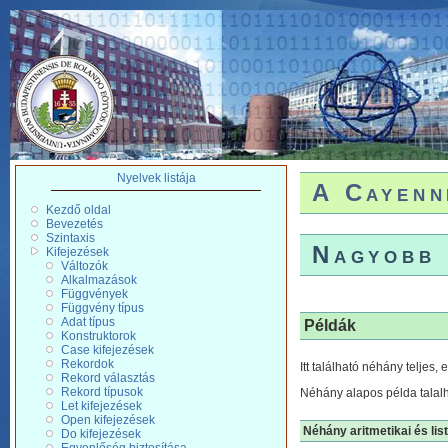
Nyelvek listája
A Cayenn
Kezdő oldal
Bevezetés
Szintaxis
Nagyobb 
Kifejezések
Változók
Alkalmazások
Függvények
Függvény típus
Adat típus
Példák
Konstruktorok
Case kifejezések
Rekordok
Itt található néhány teljes,
Rekord választás
Rekord típusok
Néhány alapos példa talal
Let kifejezések
Open kifejezések
Néhány aritmetikai és list
Do kifejezések