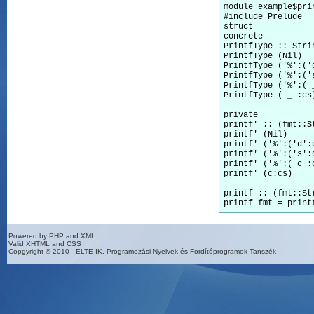
module example$prin
#include Prelude

struct

concrete

PrintfType :: Strin
PrintfType (Nil)  
PrintfType ('%':('
PrintfType ('%':('
PrintfType ('%':( 
PrintfType ( _ :cs
private 

printf' :: (fmt::S
printf' (Nil)      
printf' ('%':('d':
printf' ('%':('s':
printf' ('%':( c :
printf' (c:cs)    
printf :: (fmt::St
Powered by PHP and XML
Valid XHTML and CSS
Copgyright © 2010 - ELTE IK, Programozási Nyelvek és Fordítóprogramok Tanszék