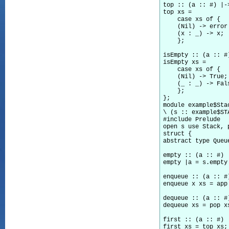
top :: (a :: #) |-
top xs =

    case xs of {

    (Nil) -> error 
    (x : _) -> x;

    };

isEmpty :: (a :: #
isEmpty xs =

    case xs of {

    (Nil) -> True;

    (_ : _) -> Fals
    };

};

module example$Sta
\ (s :: example$STA
#include Prelude

open s use Stack, 
struct {

abstract type Queue
empty :: (a :: #) |
empty |a = s.empty|
enqueue :: (a :: #
enqueue x xs = app 
dequeue :: (a :: #
dequeue xs = pop xs
first :: (a :: #) 
first xs = top xs;
