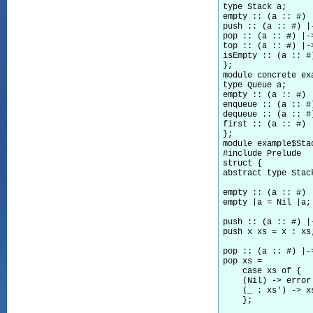
type Stack a;

empty :: (a :: #) |
push :: (a :: #) |
pop :: (a :: #) |-
top :: (a :: #) |-
isEmpty :: (a :: #
};

module concrete ex
type Queue a;

empty :: (a :: #) |
enqueue :: (a :: #
dequeue :: (a :: #
first :: (a :: #) 
};

module example$Sta
#include Prelude

struct {

abstract type Stack
empty :: (a :: #) |
empty |a = Nil |a;

push :: (a :: #) |
push x xs = x : xs;
pop :: (a :: #) |-
pop xs =

    case xs of {

    (Nil) -> error 
    (_ : xs') -> xs
    };
