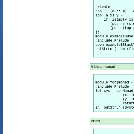
private 

app :: (a :: #) |-
app |a xs y =

    if (isEmpty xs)
       (push y (s.e
       (push (top 
};

module example$uses
#include Prelude

open example$Stack
putStrLn (show (fi
A Lista monad
module foo$monad = 
#include Prelude

let xys = do Monad_
             (x::I
             (y::I
             return
Printf