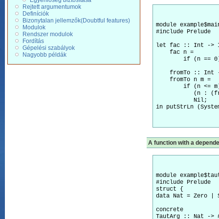
Egyenlőség biztosítása
Rejtett argumentumok
Definíciók
Bizonytalan jellemzők(Doubtful features)
module example$main
Modulok
#include Prelude

Rendszer modulok
Fordítás
let fac :: Int -> I
Gépelési szabályok
    fac n =

Nagyobb példák
        if (n == 0
    fromTo :: Int 
    fromTo n m =

        if (n <= m)
           (n : (f
           Nil;

in putStrLn (Syste
A function with a depende
module example$taut
#include Prelude

struct {

data Nat = Zero | S
concrete

TautArg :: Nat -> #