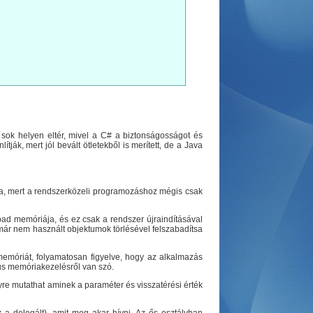
 sok helyen eltér, mivel a C# a biztonságosságot és
ják, mert jól bevált ötletekből is merített, de a Java
ha, mert a rendszerközeli programozáshoz mégis csak
ad memóriája, és ez csak a rendszer újraindításával
már nem használt objektumok törlésével felszabadítsa
emóriát, folyamatosan figyelve, hogy az alkalmazás
us memóriakezelésről van szó.
yre mutathat aminek a paraméter és visszatérési érték