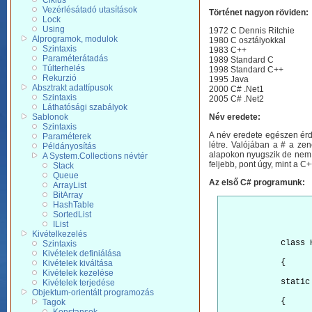
Ciklus
Vezérlésátadó utasítások
Történet nagyon röviden:
Lock
Using
1972 C Dennis Ritchie
Alprogramok, modulok
1980 C osztályokkal
Szintaxis
1983 C++
Paraméterátadás
1989 Standard C
Túlterhelés
1998 Standard C++
Rekurzió
1995 Java
Absztrakt adattípusok
2000 C# .Net1
Szintaxis
2005 C# .Net2
Láthatósági szabályok
Sablonok
Név eredete:
Szintaxis
A név eredete egészen érd
Paraméterek
létre. Valójában a # a zen
Példányosítás
alapokon nyugszik de nem ny
A System.Collections névtér
feljebb, pont úgy, mint a C
Stack
Queue
Az első C# programunk:
ArrayList
BitArray
HashTable
SortedList
IList
Kivételkezelés
            class 
Szintaxis
Kivételek definiálása
            {
Kivételek kiváltása
Kivételek kezelése
            static
Kivételek terjedése
Objektum-orientált programozás
            {
Tagok