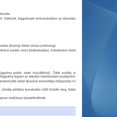
rkezete.
 kell. Változók, függvények elnevezésében az ékezetes
mba (boxing) illetve vissza (unboxing).
níció esetén nincs blokkstruktúra. A blokkokon belül
függvény public
static
hozzáférésű. Több osztály is
n
függvény legyen az aktuális induló(/
main:osztálynév
)
andust jobb oldali típusúvá konvertálja (
Négyszög
l=x
.
, mindig példány konstruktor előtt hívódik meg, futási
spose
metódusa újradefiniálható