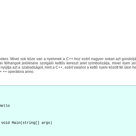
ekes. Mivel sok köze van a nyelvnek a C++-hoz ezért nagyon sokan azt gondolják,
ei félhangok jelölésére szolgáló kettős kereszt jelet szimbolizálja, mivel ilyen 
újtja azt a szabadságot, mint a C++, ezért valahol a kettő nyelv között fél úton hely
++ ++ operátora anno.
Hello
 void Main(string[] args)