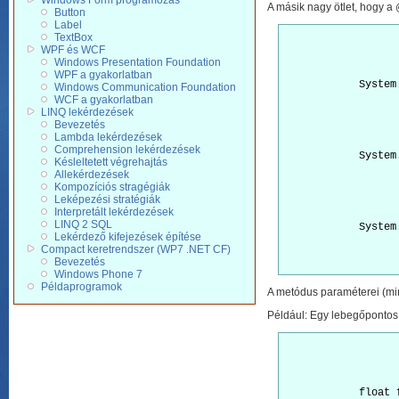
Windows Form programozás
A másik nagy ötlet, hogy a 
Button
Label
TextBox
WPF és WCF
Windows Presentation Foundation
WPF a gyakorlatban
            System
Windows Communication Foundation
WCF a gyakorlatban
LINQ lekérdezések
Bevezetés
Lambda lekérdezések
Comprehension lekérdezések
            System
Késleltetett végrehajtás
Allekérdezések
Kompozíciós stragégiák
Leképezési stratégiák
Interpretált lekérdezések
LINQ 2 SQL
            System
Lekérdező kifejezések építése
Compact keretrendszer (WP7 .NET CF)
Bevezetés
Windows Phone 7
Példaprogramok
A metódus paraméterei (min
Például: Egy lebegőpontos
            float 