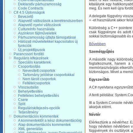
COM-interoperabilitás
Miért is kell nekünk, miko
Deklaratív párhuzamosság
kitalálunk egy hatékonyabb
Code Contracts
meg. És nem kell újra fordít
C# 4.5 Újdonságok
A delegate függvény visszaté
Bevezető
= -et használunk akkor felü
Alapvető változások a keretrendszerben
Alapvető nyelvi változások
Különbség a C++ pointere 
CultureInfo használata
csak függvényre és adott 
Aszinkron fájlműveletek
sokkal biztonságosabb és e
Párhuzamosság újfajta támogatásai
Hálózati műveletekkel kapcsolatos új
Bővebben
funkciók
Új projekttípusok
Szemétgyűjtés
Parancssori fordító
Reguláris kifejezések
A második nagy különbsé
Speciális karakterek
foglalkoznunk, hanem a r
Csoportosítás
memóriaszivárgás elkerülhe
Nevesített csoportok
biztonságos. Mivel a memór
Tartomány jelölése csoportokkal
Nem tárolt csoportok
Egyszerűbb
Feltételcsoportok
Visszautalás
A C# nyelvtana
egyszerűb
Behelyettesítés
A fenti példába: System.C
Feltételes behelyettesítés
Csere
Itt a System.Console névté
Split
akarjuk elérni.
Reguláriskifejezés-opciók
Teljesítmény
Névtér
Dokumentációs kommentek
A kommentektől a kész dokumentációig
Elérkeztünk a
névtérhez
. 
Alap dokumentációs kommentek
hogy névtelen névtérben va
XML generálás
függvények és osztályok 