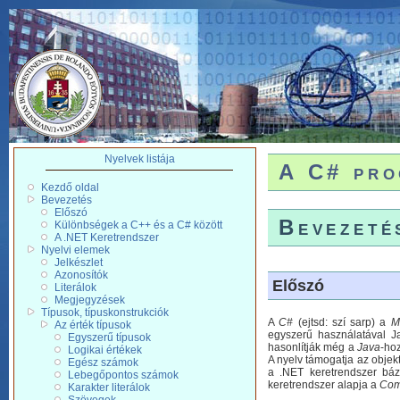
Nyelvek listája
A C# pro
Kezdő oldal
Bevezetés
Előszó
Bevezeté
Különbségek a C++ és a C# között
A .NET Keretrendszer
Nyelvi elemek
Jelkészlet
Azonosítók
Előszó
Literálok
Megjegyzések
Típusok, típuskonstrukciók
A
C#
(ejtsd: szí sarp) a
M
Az érték típusok
egyszerű használatával Ja
Egyszerű típusok
hasonlítják még a
Java
-hoz
Logikai értékek
A nyelv támogatja az objek
Egész számok
a .NET keretrendszer báz
Lebegőpontos számok
keretrendszer alapja a
Com
Karakter literálok