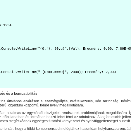
= 1234
.Console.WriteLine("{0:f}, {0:g}",fVal); Eredmény: 0.00, 7.89E-0
.Console.WriteLine(" {0:##,###0}", 2000); Eredmény: 2,000
ég és a kompatibilitás
tos általános elvárások a szemétgyűjtés, kivételkezelés, kód biztonság, bővít
zerű, objektum központú, tömör nyelv megalkotására.
lóan alkalmas az egymástól elszigetelt rendszerek problémájának megoldására. Íg
 időpillanatban és formában hozzá lehet férni az adatokhoz. A legfontosabb jelle
vben megírt kódnak egységes futtatási környezetet és nyelvfüggetlenséget biztosít.
orientált, hogy a többi komponenstechnológiához hasonlóan helytranszparenciát bi