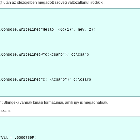
@ után az idézőjelben megadott szöveg változatlanul íródik ki.
.Console.WriteLine("Hello! {0}{1}", nev, 2);
.Console.WriteLine(@"c:\csarp"); c:\csarp
.Console.WriteLine("c: \\csarp"); c:\csarp
t Stringek) vannak kiírási formátumai, amik így is megadhatóak.
 szám:
fVal = .0000789F;
