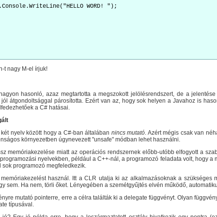
.Console.WriteLine("HELLO WORD! ");
n-t nagy M-el írjuk!
agyon hasonló, azaz megtartotta a megszokott jelölésrendszert, de a jelentése
ól átgondoltsággal párosította. Ezért van az, hogy sok helyen a Javahoz is hasonlít
elfedezhetőek a C# hatásai.
ált
két nyelv között hogy a C#-ban általában
nincs mutató
. Azért mégis csak van né
tonságos környezetben úgynevezett "unsafe" módban lehet használni.
sz memóriakezelése miatt az operációs rendszernek előbb-utóbb elfogyott a szab
 programozási nyelvekben, például a C++-nál, a programozó feladata volt, hogy a 
l sok programozó megfeledkezik.
memóriakezelést használ. Itt a CLR utalja ki az alkalmazásoknak a szükséges m
gy sem. Ha nem, törli őket. Lényegében a szemétgyűjtés elvén működő, automatik
yre mutató pointerre, erre a célra találták ki a delegate függvényt. Olyan függvén
te típusával.