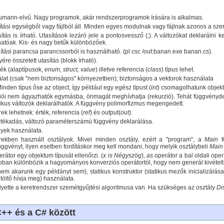
eumann-elvű. Nagy programok, akár rendszerprogramok írására is alkalmas.
ítási egységből vagy fájlból áll. Minden egyes modulnak vagy fájlnak azonos a sze
ítás is írható. Utasítások lezáró jele a pontosvessző (;). A változókat deklarálni
atóak. Kis- és nagy betűk különbözőek.
dítási parancsa parancssorból is használható. (pl csc /out:banan.exe banan.cs).
ére összetett utasítás (blokk írható).
ték (alaptípusok,
enum, struct, value
) illetve referencia (
class
) típus lehet.
lat (csak "nem biztonságos" környezetben); biztonságos a vektorok használata
nden típus őse az object, így például egy egész típust (
int
) csomagolhatunk objektu
ói nem ágyazhatók egymásba, önmagát meghívhatja (rekurzió). Tehát függvénydefi
ikus változók deklarálhatók. A függvény polimorfizmus megengedett.
 lehetnek: érték, referencia (
ref
) és output(
out
).
tékadás, változó paraméterszámú függvény deklarálása.
yek használata.
rekben használt osztályok. Mivel minden osztály, ezért a "program", a
Main
üggvényt, ilyen esetben fordításkor meg kell mondani, hogy melyik osztálybeli
Mai
rátor egy objektum típusát ellenőrzi. (
x is Négyszög
),
as
operátor a bal oldali oper
abban különbözik a hagyományos konverziós operátortól, hogy nem generál kivételt
(nem akarunk egy példányt sem), statikus konstruktor (statikus mezők inicializálása
töltő hívja meg) használata.
elyette a keretrendszer szemétgyűjtési algoritmusa van. Ha szükséges az osztály
Di
++ és a C# között