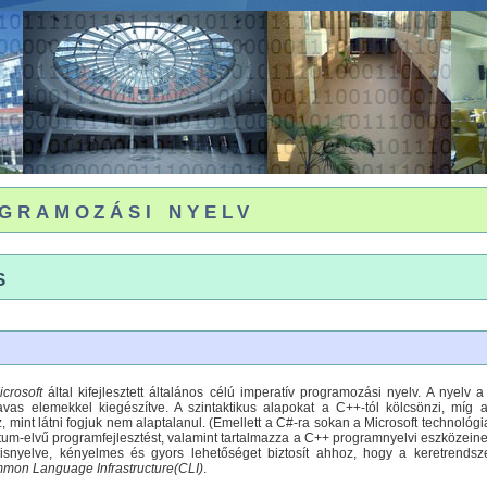
gramozási nyelv
s
icrosoft
által kifejlesztett általános célú imperatív programozási nyelv. A nyelv 
vas elemekkel kiegészítve. A szintaktikus alapokat a C++-tól kölcsönzi, míg 
, mint látni fogjuk nem alaptalanul. (Emellett a C#-ra sokan a Microsoft technológia
tum-elvű programfejlesztést, valamint tartalmazza a C++ programnyelvi eszközeinek
isnyelve, kényelmes és gyors lehetőséget biztosít ahhoz, hogy a keretrends
mon Language Infrastructure(CLI)
.