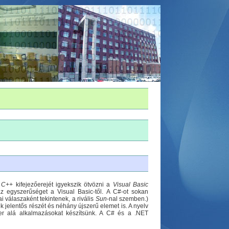
a
C++
kifejezőerejét igyekszik ötvözni a
Visual Basic
az egyszerűséget a Visual Basic-től. A C#-ot sokan
i válaszaként tekintenek, a rivális
Sun
-nal szemben.)
 jelentős részét és néhány újszerű elemet is. A nyelv
zer alá alkalmazásokat készítsünk. A C# és a .NET