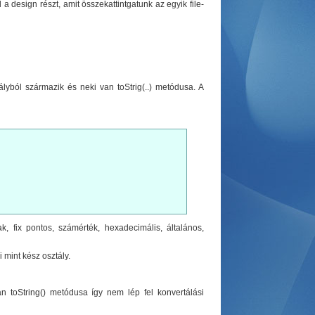
a design részt, amit összekattintgatunk az egyik file-
lyból származik és neki van toStrig(..) metódusa. A
k, fix pontos, számérték, hexadecimális, általános,
 mint kész osztály.
toString() metódusa így nem lép fel konvertálási