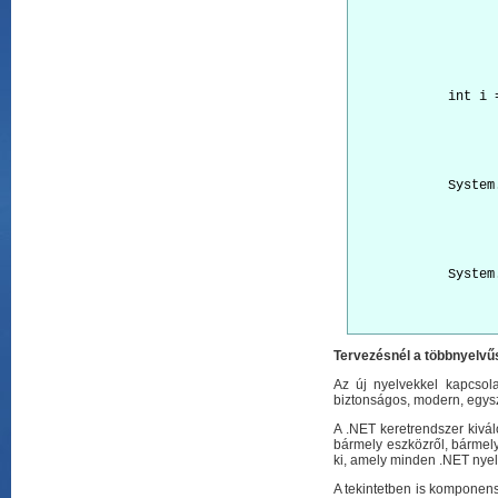
            int i 
            System
            System
Tervezésnél a többnyelvűs
Az új nyelvekkel kapcsola
biztonságos, modern, egys
A .NET keretrendszer kivá
bármely eszközről, bármely
ki, amely minden .NET nyel
A tekintetben is komponens