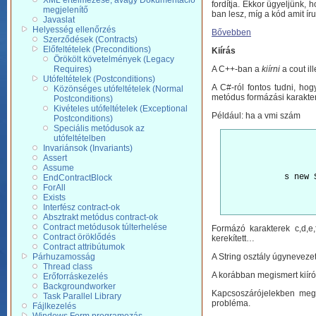
XML értelmezése, avagy Dokumentáció
fordítja. Ekkor ügyeljünk, 
megjelenítő
ban lesz, míg a kód amit íru
Javaslat
Helyesség ellenőrzés
Bővebben
Szerződések (Contracts)
Előfeltételek (Preconditions)
Kiírás
Örökölt követelmények (Legacy
Requires)
A C++-ban a
kiírni
a cout il
Utófeltételek (Postconditions)
A C#-ról fontos tudni, ho
Közönséges utófeltételek (Normal
metódus formázási karakter
Postconditions)
Kivételes utófeltételek (Exceptional
Például: ha a vmi szám
Postconditions)
Speciális metódusok az
utófeltételben
Invariánsok (Invariants)
Assert
Assume
            s new 
EndContractBlock
ForAll
Exists
Interfész contract-ok
Absztrakt metódus contract-ok
Contract metódusok túlterhelése
Formázó karakterek c,d,e,
Contract öröklődés
kerekített…
Contract attribútumok
Párhuzamosság
A String osztály úgynevezet
Thread class
A korábban megismert kiíró
Erőforráskezelés
Backgroundworker
Kapcsoszárójelekben mega
Task Parallel Library
probléma.
Fájlkezelés