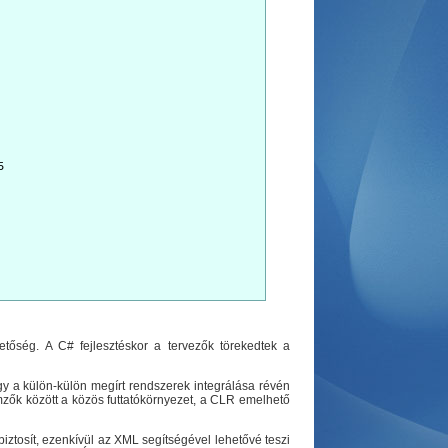
5
hetőség. A C# fejlesztéskor a tervezők törekedtek a
y a külön-külön megírt rendszerek integrálása révén
mzők között a közös futtatókörnyezet, a CLR emelhető
ztosít, ezenkívül az XML segítségével lehetővé teszi