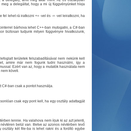
z a delegált), amit meg akar hívni. Az ős osztályban
n meg a delegáltat, hogy a mi új függvényünket hívja
el lehet rá iratkozni += -vel és -= -vel leiratkozni, ha
ointerrel bárhova lehet C++-ban mutogatni, a C#-ban
kor biztosan tudjunk milyen függvényre hivatkozunk,
foglalt területek felszabadításával nem nekünk kell
ket, amire már nem fogunk tudni használni, így a
tmussal. Ezért van az, hogy a mutatók használata nem
 nem követi.
ett C#-ban csak a pontot használja.
onlóan csak egy pont kell, ha egy osztály adattagját
rben lennie. Ha valahova nem írjuk ki az azt jelenti,
névtéren belül van. Illetve az azonos névtérben levő
osztály két file-ba is lehet rakni és a fordító egybe