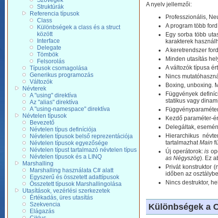
Szövegek
A nyelv jellemzői:
Struktúrák
Referencia típusok
Professzionális, N
Class
A program több ford
Különbségek a class és a struct
között
Egy sorba több utas
Interface
karakterek használh
Delegate
A keretrendszer for
Tömbök
Minden utasítás hely
Felsorolás
A változók típusa ér
Típusok csomagolása
Generikus programozás
Nincs mutatóhaszná
Változók
Boxing, unboxing. Mi
Névterek
Függvények definíci
A "using" direktíva
statikus vagy dinam
Az "alias" direktíva
A "using-namespace" direktíva
Függvényparaméterek
Névtelen típusok
Kezdő paraméter-ér
Bevezető
Delegáltak, esemén
Névtelen típus definíciója
Hierarchikus névte
Névtelen típusok belső reprezentációja
tartalmazhat
Main
f
Névtelen típusok egyezősége
Névtelen típust tartalmazó névtelen típus
Új operátorok:
is
ope
Névtelen típusok és a LINQ
as
Négyszög
). Ez 
Marshalling
Privát konstruktor 
Marshalling használata C# alatt
időben az osztálybe
Egyszerű és összetett adattípusok
Nincs destruktor, h
Összetett típusok Marshallingolása
Utasítások, vezérlési szerkezetek
Értékadás, üres utasítás
Szekvencia
Különbségek a C
Elágazás