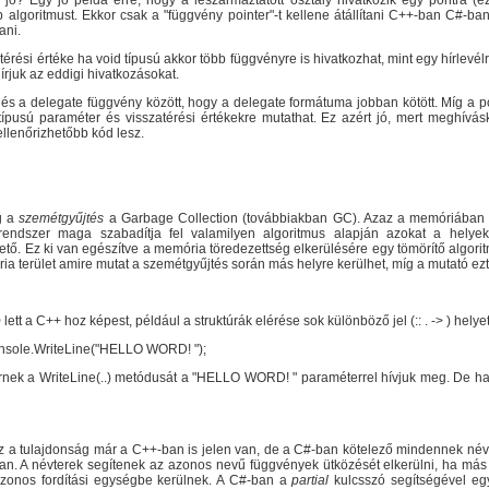
r jó? Egy jó példa erre, hogy a leszármaztatott osztály hivatkozik egy pontra (e
 algoritmust. Ekkor csak a "függvény pointer"-t kellene átállítani C++-ban C#-ba
ani.
rési értéke ha void típusú akkor több függvényre is hivatkozhat, mint egy hírlevélre f
lírjuk az eddigi hivatkozásokat.
és a delegate függvény között, hogy a delegate formátuma jobban kötött. Míg a p
típusú paraméter és visszatérési értékekre mutathat. Ez azért jó, mert meghívás
llenőrizhetőbb kód lesz.
g a
szemétgyűjtés
a
Garbage Collection
(továbbiakban GC). Azaz a memóriában le
endszer maga szabadítja fel valamilyen algoritmus alapján azokat a helye
tő. Ez ki van egészítve a memória töredezettség elkerülésére egy tömörítő algori
ia terület amire mutat a szemétgyűjtés során más helyre kerülhet, míg a mutató ezt
b
lett a C++ hoz képest, például a struktúrák elérése sok különböző jel (:: . -> ) hely
onsole.WriteLine("HELLO WORD! ");
rnek a WriteLine(..) metódusát a "HELLO WORD! " paraméterrel hívjuk meg. De has
Ez a tulajdonság már a C++-ban is jelen van, de a C#-ban kötelező mindennek névté
n. A névterek segítenek az azonos nevű függvények ütközését elkerülni, ha más 
azonos fordítási egységbe kerülnek. A C#-ban a
partial
kulcsszó segítségével egy 