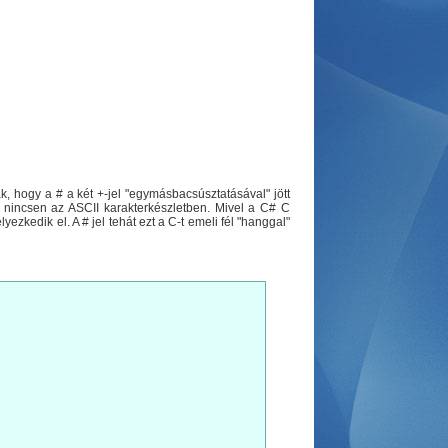
 hogy a # a két +-jel "egymásbacsúsztatásával" jött
jel nincsen az ASCII karakterkészletben. Mivel a C# C
ezkedik el. A # jel tehát ezt a C-t emeli fél "hanggal"