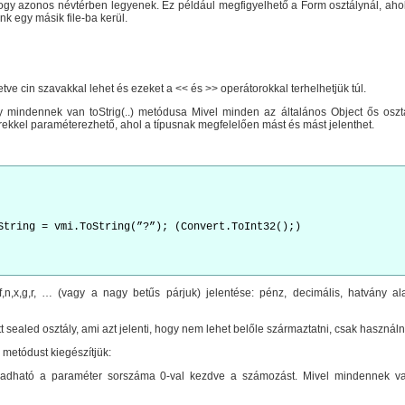
hogy azonos névtérben legyenek. Ez például megfigyelhető a Form osztálynál, ahol 
nk egy másik file-ba kerül.
letve cin szavakkal lehet és ezeket a << és >> operátorokkal terhelhetjük túl.
gy mindennek van toStrig(..) metódusa Mivel minden az általános Object ős osztá
ekkel paraméterezhető, ahol a típusnak megfelelően mást és mást jelenthet.
String = vmi.ToString(”?”); (Convert.ToInt32();)
f,n,x,g,r, … (vagy a nagy betűs párjuk) jelentése: pénz, decimális, hatvány ala
t sealed osztály, ami azt jelenti, hogy nem lehet belőle származtatni, csak használni
 metódust kiegészítjük:
dható a paraméter sorszáma 0-val kezdve a számozást. Mivel mindennek van 