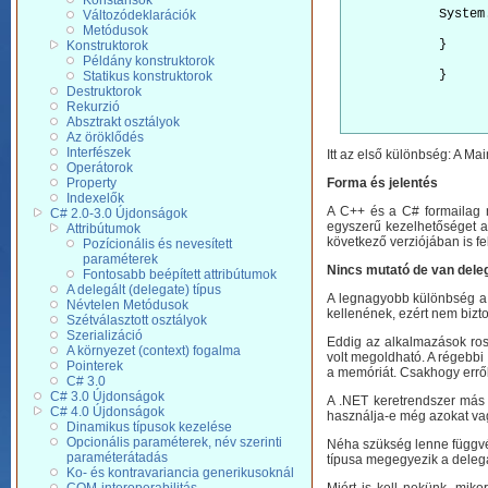
Konstansok
            System
Változódeklarációk
Metódusok
            }
Konstruktorok
Példány konstruktorok
            }
Statikus konstruktorok
Destruktorok
Rekurzió
Absztrakt osztályok
Az öröklődés
Interfészek
Itt az első különbség: A Mai
Operátorok
Property
Forma és jelentés
Indexelők
A C++ és a C# formailag n
C# 2.0-3.0 Újdonságok
egyszerű kezelhetőséget a j
Attribútumok
következő verziójában is f
Pozícionális és nevesített
paraméterek
Nincs mutató de van deleg
Fontosabb beépített attribútumok
A delegált (delegate) típus
A legnagyobb különbség a 
Névtelen Metódusok
kellenének, ezért nem biz
Szétválasztott osztályok
Szerializáció
Eddig az alkalmazások ros
A környezet (context) fogalma
volt megoldható. A régebbi
Pointerek
a memóriát. Csakhogy errő
C# 3.0
C# 3.0 Újdonságok
A .NET keretrendszer más 
C# 4.0 Újdonságok
használja-e még azokat va
Dinamikus típusok kezelése
Opcionális paraméterek, név szerinti
Néha szükség lenne függvén
paraméterátadás
típusa megegyezik a delega
Ko- és kontravariancia generikusoknál