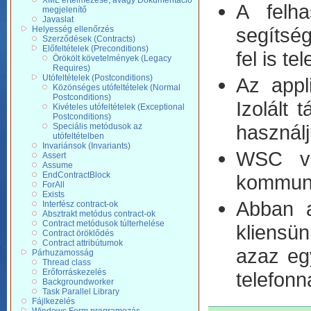
XML értelmezése, avagy Dokumentáció
A felha
megjelenítő
Javaslat
segítség
Helyesség ellenőrzés
Szerződések (Contracts)
Előfeltételek (Preconditions)
fel is tel
Örökölt követelmények (Legacy
Requires)
Utófeltételek (Postconditions)
Az appl
Közönséges utófeltételek (Normal
Postconditions)
Izolált 
Kivételes utófeltételek (Exceptional
Postconditions)
használj
Speciális metódusok az
utófeltételben
Invariánsok (Invariants)
WSC va
Assert
Assume
EndContractBlock
kommunik
ForAll
Exists
Abban a
Interfész contract-ok
Absztrakt metódus contract-ok
Contract metódusok túlterhelése
kliensün
Contract öröklődés
Contract attribútumok
azaz egy
Párhuzamosság
Thread class
Erőforráskezelés
telefonn
Backgroundworker
Task Parallel Library
Fájlkezelés