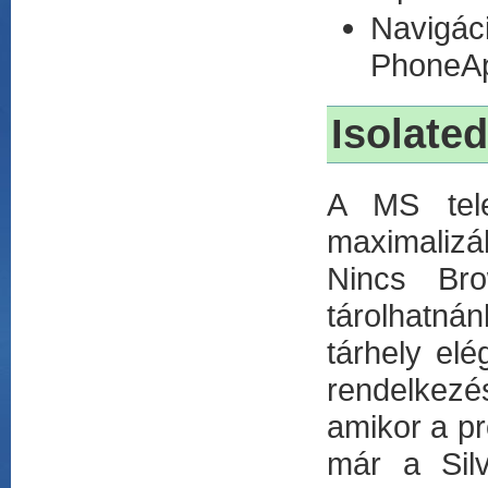
Navigá
PhoneAp
Isolate
A MS tele
maximalizál
Nincs Bro
tárolhatnán
tárhely elé
rendelkezé
amikor a p
már a Silv