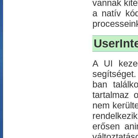
vannak kité
a natív kód
processeink
UserInt
A UI keze
segítséget.
ban találk
tartalmaz 
nem kerülte
rendelkezi
erősen anim
változtatás