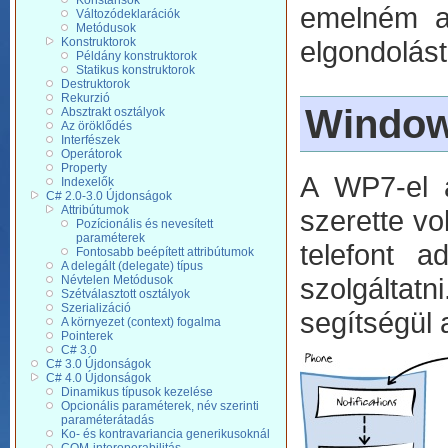
Konstansok
emelném a
Változódeklarációk
Metódusok
Konstruktorok
elgondolást
Példány konstruktorok
Statikus konstruktorok
Destruktorok
Rekurzió
Window
Absztrakt osztályok
Az öröklődés
Interfészek
Operátorok
Property
A WP7-el a
Indexelők
C# 2.0-3.0 Újdonságok
Attribútumok
szerette vo
Pozícionális és nevesített
paraméterek
telefont a
Fontosabb beépített attribútumok
A delegált (delegate) típus
szolgáltatn
Névtelen Metódusok
Szétválasztott osztályok
Szerializáció
segítségül 
A környezet (context) fogalma
Pointerek
C# 3.0
C# 3.0 Újdonságok
C# 4.0 Újdonságok
Dinamikus típusok kezelése
Opcionális paraméterek, név szerinti
paraméterátadás
Ko- és kontravariancia generikusoknál