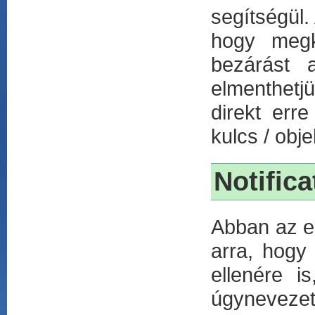
segítségül.
hogy megkü
bezárást 
elmenthetj
direkt err
kulcs / obj
Notifica
Abban az e
arra, hogy 
ellenére i
úgyneveze