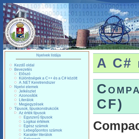
Nyelvek listája
A C# 
Kezdő oldal
Bevezetés
Előszó
Különbségek a C++ és a C# között
A .NET Keretrendszer
Compa
Nyelvi elemek
Jelkészlet
Azonosítók
CF)
Literálok
Megjegyzések
Típusok, típuskonstrukciók
Az érték típusok
Egyszerű típusok
Compact
Logikai értékek
Egész számok
Lebegőpontos számok
Karakter literálok