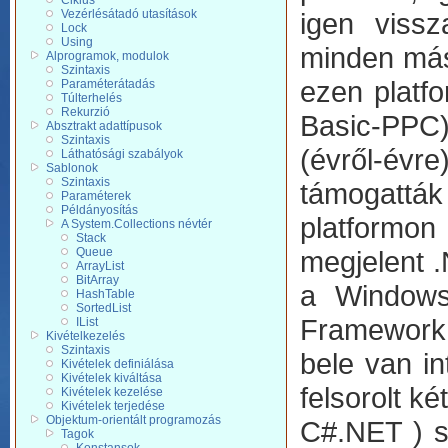
Ciklus
Vezérlésátadó utasítások
igen vissz
Lock
Using
minden más
Alprogramok, modulok
Szintaxis
ezen platf
Paraméterátadás
Túlterhelés
Rekurzió
Basic-PPC)
Absztrakt adattípusok
Szintaxis
(évről-évr
Láthatósági szabályok
Sablonok
Szintaxis
támogatták
Paraméterek
Példányosítás
platformon 
A System.Collections névtér
Stack
Queue
megjelent .
ArrayList
BitArray
a Windows 
HashTable
SortedList
Framework 
IList
Kivételkezelés
Szintaxis
bele van in
Kivételek definiálása
Kivételek kiváltása
felsorolt k
Kivételek kezelése
Kivételek terjedése
Objektum-orientált programozás
C#.NET ) s
Tagok