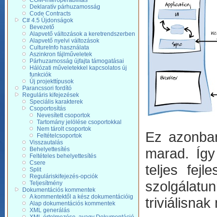
COM-interoperabilitás
Deklaratív párhuzamosság
Code Contracts
C# 4.5 Újdonságok
Bevezető
Alapvető változások a keretrendszerben
Alapvető nyelvi változások
CultureInfo használata
Aszinkron fájlműveletek
Párhuzamosság újfajta támogatásai
Hálózati műveletekkel kapcsolatos új
funkciók
Új projekttípusok
Parancssori fordító
Reguláris kifejezések
Speciális karakterek
Csoportosítás
Nevesített csoportok
Tartomány jelölése csoportokkal
Nem tárolt csoportok
Ez azonban
Feltételcsoportok
Visszautalás
marad. Így
Behelyettesítés
Feltételes behelyettesítés
Csere
teljes fej
Split
Reguláriskifejezés-opciók
szolgálatu
Teljesítmény
Dokumentációs kommentek
A kommentektől a kész dokumentációig
triviálisna
Alap dokumentációs kommentek
XML generálás