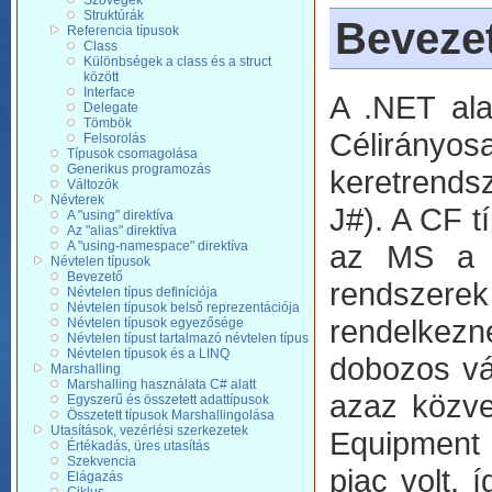
Szövegek
Struktúrák
Beveze
Referencia típusok
Class
Különbségek a class és a struct
között
Interface
A .NET ala
Delegate
Tömbök
Célirányos
Felsorolás
Típusok csomagolása
Generikus programozás
keretrends
Változók
Névterek
J#). A CF t
A "using" direktíva
Az "alias" direktíva
A "using-namespace" direktíva
az MS a m
Névtelen típusok
Bevezető
rendszere
Névtelen típus definíciója
Névtelen típusok belső reprezentációja
rendelkezn
Névtelen típusok egyezősége
Névtelen típust tartalmazó névtelen típus
Névtelen típusok és a LINQ
dobozos vá
Marshalling
Marshalling használata C# alatt
azaz közvet
Egyszerű és összetett adattípusok
Összetett típusok Marshallingolása
Utasítások, vezérlési szerkezetek
Equipment 
Értékadás, üres utasítás
Szekvencia
piac volt, 
Elágazás