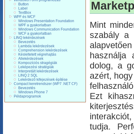
Windows Form programozás
Marketp
Button
Label
TextBox
WPF és WCF
Windows Presentation Foundation
Mint minden
WPF a gyakorlatban
Windows Communication Foundation
szabály a
WCF a gyakorlatban
LINQ lekérdezések
Bevezetés
alapvetően
Lambda lekérdezések
Comprehension lekérdezések
használja 
Késleltetett végrehajtás
Allekérdezések
dolog, a g
Kompozíciós stragégiák
Leképezési stratégiák
Interpretált lekérdezések
azért, hog
LINQ 2 SQL
Lekérdező kifejezések építése
felhasználó 
Compact keretrendszer (WP7 .NET CF)
Bevezetés
Windows Phone 7
Ezt kihasz
Példaprogramok
kiterjeszt
interakciót
tudja. Per