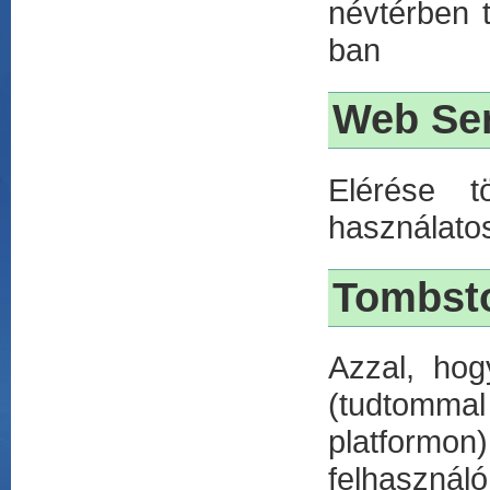
névtérben 
ban
Web Ser
Elérése t
használato
Tombst
Azzal, ho
(tudtomma
platformon
felhaszná