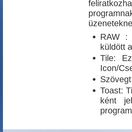
feliratkoz
programna
üzenetekne
RAW : E
küldött 
Tile: E
Icon/Cse
Szövegtí
Toast: T
ként je
program