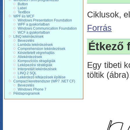
Windows Form programozás
Button
Label
Ciklusok, e
TextBox
WPF és WCF
Windows Presentation Foundation
WPF a gyakorlatban
Forrás
Windows Communication Foundation
WCF a gyakorlatban
LINQ lekérdezések
Bevezetés
Étkező 
Lambda lekérdezések
Comprehension lekérdezések
Késleltetett végrehajtás
Allekérdezések
Kompozíciós stragégiák
Egy tibeti k
Leképezési stratégiák
Interpretált lekérdezések
töltik (ábra)
LINQ 2 SQL
Lekérdező kifejezések építése
Compact keretrendszer (WP7 .NET CF)
Bevezetés
Windows Phone 7
Példaprogramok