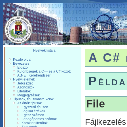
Nyelvek listája
A C# 
Kezdő oldal
Bevezetés
Előszó
Különbségek a C++ és a C# között
A .NET Keretrendszer
Példa
Nyelvi elemek
Jelkészlet
Azonosítók
Literálok
Megjegyzések
Típusok, típuskonstrukciók
File
Az érték típusok
Egyszerű típusok
Logikai értékek
Egész számok
Lebegőpontos számok
Fájlkezel
Karakter literálok