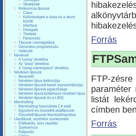
Szövegek
hibakezel
Struktúrák
Referencia típusok
alkönyvtá
Class
Különbségek a class és a struct
között
hibakezelés
Interface
Delegate
Tömbök
Forrás
Felsorolás
Típusok csomagolása
Generikus programozás
Változók
FTPSam
Névterek
A "using" direktíva
Az "alias" direktíva
A "using-namespace" direktíva
Névtelen típusok
FTP-zésre 
Bevezető
Névtelen típus definíciója
Névtelen típusok belső reprezentációja
paraméter né
Névtelen típusok egyezősége
Névtelen típust tartalmazó névtelen típus
listát lek
Névtelen típusok és a LINQ
Marshalling
Marshalling használata C# alatt
címben benn
Egyszerű és összetett adattípusok
Összetett típusok Marshallingolása
Utasítások, vezérlési szerkezetek
Forrás
Értékadás, üres utasítás
Szekvencia
Elágazás