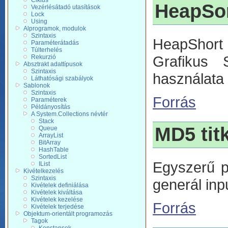
Ciklus
HeapSo
Vezérlésátadó utasítások
Lock
Using
Alprogramok, modulok
Szintaxis
HeapShort 
Paraméterátadás
Túlterhelés
Grafikus S
Rekurzió
Absztrakt adattípusok
Szintaxis
használata (
Láthatósági szabályok
Sablonok
Szintaxis
Forrás
Paraméterek
Példányosítás
A System.Collections névtér
Stack
MD5 tit
Queue
ArrayList
BitArray
HashTable
SortedList
Egyszerű p
IList
Kivételkezelés
Szintaxis
generál inpu
Kivételek definiálása
Kivételek kiváltása
Kivételek kezelése
Forrás
Kivételek terjedése
Objektum-orientált programozás
Tagok