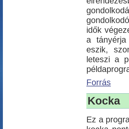
elrendezé
gondolkodá
gondolkodó
idők végeze
a tányérja
eszik, szo
leteszi a 
példaprogra
Forrás
Kocka
Ez a progra