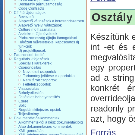
COM-interoperabilitás
Deklaratív párhuzamosság
Code Contracts
C# 4.5 Újdonságok
Osztály
Bevezető
Alapvető változások a keretrendszerben
Alapvető nyelvi változások
CultureInfo használata
Készítünk e
Aszinkron fájlműveletek
Párhuzamosság újfajta támogatásai
Hálózati műveletekkel kapcsolatos új
int -et és 
funkciók
Új projekttípusok
megvalósít
Parancssori fordító
Reguláris kifejezések
Speciális karakterek
egy propert
Csoportosítás
Nevesített csoportok
ad a strin
Tartomány jelölése csoportokkal
Nem tárolt csoportok
Feltételcsoportok
konkrét ér
Visszautalás
Behelyettesítés
overrideolj
Feltételes behelyettesítés
Csere
readonly pr
Split
Reguláriskifejezés-opciók
Teljesítmény
azt, hogy ö
Dokumentációs kommentek
A kommentektől a kész dokumentációig
Alap dokumentációs kommentek
Forrás
XML generálás