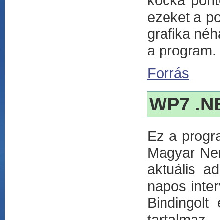
kocka pont
ezeket a po
grafika néh
a program.
Forrás
WP7 .NE
Ez a progr
Magyar Nem
aktuális a
napos inter
Bindingolt
tartalmaz.