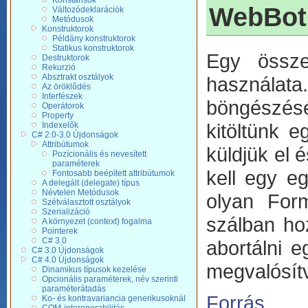
Konstansok
WebBot
Változódeklarációk
Metódusok
Konstruktorok
Példány konstruktorok
Statikus konstruktorok
Egy össze
Destruktorok
Rekurzió
Absztrakt osztályok
használata.
Az öröklődés
Interfészek
böngészését
Operátorok
Property
kitöltünk 
Indexelők
C# 2.0-3.0 Újdonságok
Attribútumok
küldjük el 
Pozícionális és nevesített
paraméterek
kell egy eg
Fontosabb beépített attribútumok
A delegált (delegate) típus
Névtelen Metódusok
olyan For
Szétválasztott osztályok
Szerializáció
szálban ho
A környezet (context) fogalma
Pointerek
C# 3.0
abortálni 
C# 3.0 Újdonságok
C# 4.0 Újdonságok
megvalósít
Dinamikus típusok kezelése
Opcionális paraméterek, név szerinti
paraméterátadás
Forrás
Ko- és kontravariancia generikusoknál