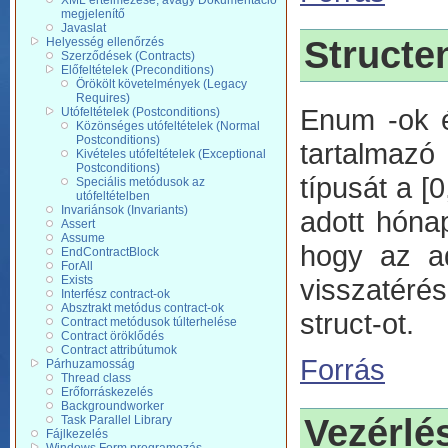
XML értelmezése, avagy Dokumentáció
megjelenítő
Javaslat
Struct
Helyesség ellenőrzés
Szerződések (Contracts)
Előfeltételek (Preconditions)
Örökölt követelmények (Legacy
Requires)
Enum -ok é
Utófeltételek (Postconditions)
Közönséges utófeltételek (Normal
Postconditions)
tartalmaz
Kivételes utófeltételek (Exceptional
Postconditions)
típusát a [
Speciális metódusok az
utófeltételben
Invariánsok (Invariants)
adott hóna
Assert
Assume
hogy az ad
EndContractBlock
ForAll
visszatéré
Exists
Interfész contract-ok
Absztrakt metódus contract-ok
struct-ot.
Contract metódusok túlterhelése
Contract öröklődés
Contract attribútumok
Forrás
Párhuzamosság
Thread class
Erőforráskezelés
Backgroundworker
Vezérlé
Task Parallel Library
Fájlkezelés