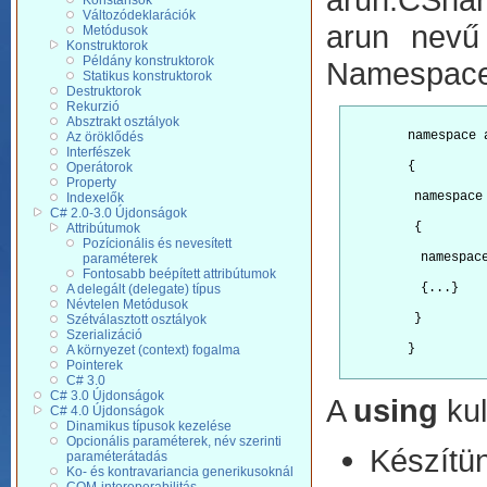
Konstansok
Változódeklarációk
arun nevű
Metódusok
Konstruktorok
Példány konstruktorok
Namespaces
Statikus konstruktorok
Destruktorok
Rekurzió
Absztrakt osztályok
        namespace 
Az öröklődés
Interfészek
        {
Operátorok
Property
         namespace
Indexelők
C# 2.0-3.0 Újdonságok
         {
Attribútumok
Pozícionális és nevesített
          namespac
paraméterek
Fontosabb beépített attribútumok
          {...}
A delegált (delegate) típus
Névtelen Metódusok
         }
Szétválasztott osztályok
Szerializáció
        }

A környezet (context) fogalma
Pointerek
C# 3.0
C# 3.0 Újdonságok
A
using
kul
C# 4.0 Újdonságok
Dinamikus típusok kezelése
Opcionális paraméterek, név szerinti
Készítün
paraméterátadás
Ko- és kontravariancia generikusoknál