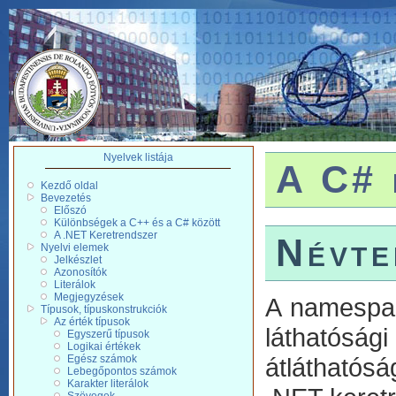
Nyelvek listája
A C# 
Kezdő oldal
Bevezetés
Előszó
Különbségek a C++ és a C# között
A .NET Keretrendszer
Névte
Nyelvi elemek
Jelkészlet
Azonosítók
Literálok
Megjegyzések
A namespace
Típusok, típuskonstrukciók
Az érték típusok
láthatósá
Egyszerű típusok
Logikai értékek
Egész számok
átláthatós
Lebegőpontos számok
Karakter literálok