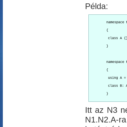
Példa:
        namespace 
        {
         class A {
        }
        namespace 
        {
         using A =
         class B: 
        }

Itt az N3 n
N1.N2.A-ra