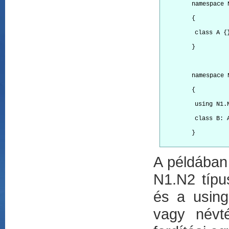
        namespace 
        {
         class A {
        }
        namespace 
        {
         using N1.
         class B: 
        }

A példában
N1.N2 típu
és a using-
vagy névt