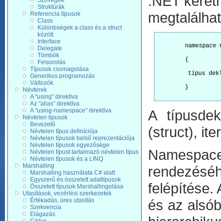
.NET keretr
Szövegek
Struktúrák
megtalálhat
Referencia típusok
Class
Különbségek a class és a struct
között
Interface
        namespace 
Delegate
Tömbök
        {
Felsorolás
Típusok csomagolása
         típus dek
Generikus programozás
Változók
        }

Névterek
A "using" direktíva
Az "alias" direktíva
A "using-namespace" direktíva
A típusdek
Névtelen típusok
Bevezető
(struct), it
Névtelen típus definíciója
Névtelen típusok belső reprezentációja
Névtelen típusok egyezősége
Namespace 
Névtelen típust tartalmazó névtelen típus
Névtelen típusok és a LINQ
Marshalling
rendezésé
Marshalling használata C# alatt
Egyszerű és összetett adattípusok
felépítése.
Összetett típusok Marshallingolása
Utasítások, vezérlési szerkezetek
Értékadás, üres utasítás
és az alsób
Szekvencia
Elágazás