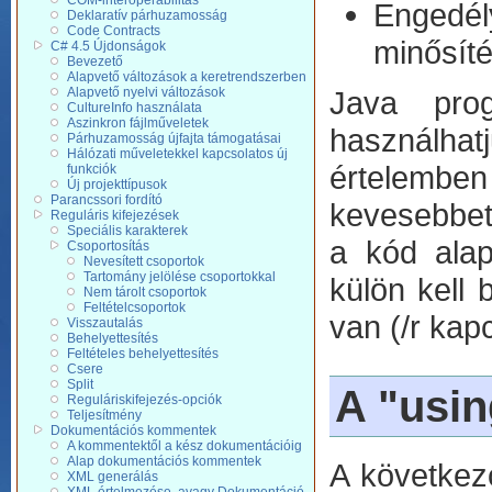
COM-interoperabilitás
Engedél
Deklaratív párhuzamosság
Code Contracts
minősíté
C# 4.5 Újdonságok
Bevezető
Alapvető változások a keretrendszerben
Alapvető nyelvi változások
Java prog
CultureInfo használata
Aszinkron fájlműveletek
használhatj
Párhuzamosság újfajta támogatásai
Hálózati műveletekkel kapcsolatos új
értelembe
funkciók
Új projekttípusok
Parancssori fordító
kevesebbet 
Reguláris kifejezések
Speciális karakterek
a kód alap
Csoportosítás
Nevesített csoportok
Tartomány jelölése csoportokkal
külön kell 
Nem tárolt csoportok
Feltételcsoportok
van (/r kap
Visszautalás
Behelyettesítés
Feltételes behelyettesítés
Csere
Split
A "usin
Reguláriskifejezés-opciók
Teljesítmény
Dokumentációs kommentek
A kommentektől a kész dokumentációig
Alap dokumentációs kommentek
A következ
XML generálás