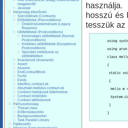
XML értelmezése, avagy Dokumentáció
használja
megjelenítő
Javaslat
Helyesség ellenőrzés
hosszú és k
Szerződések (Contracts)
Előfeltételek (Preconditions)
tesszük az 
Örökölt követelmények (Legacy
Requires)
Utófeltételek (Postconditions)
Közönséges utófeltételek (Normal
Postconditions)
        using syst
Kivételes utófeltételek (Exceptional
Postconditions)
        using arun
Speciális metódusok az
utófeltételben
        class Hell
Invariánsok (Invariants)
Assert
        {
Assume
EndContractBlock
         static vo
ForAll
Exists
         {
Interfész contract-ok
Absztrakt metódus contract-ok
          Hello m 
Contract metódusok túlterhelése
Contract öröklődés
          System.C
Contract attribútumok
Párhuzamosság
         }
Thread class
Erőforráskezelés
        }

Backgroundworker
Task Parallel Library
Fájlkezelés