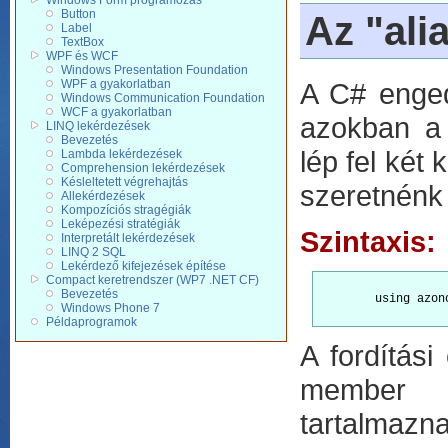
Windows Form programozás
Button
Az "ali
Label
TextBox
WPF és WCF
Windows Presentation Foundation
WPF a gyakorlatban
A C# engedé
Windows Communication Foundation
WCF a gyakorlatban
azokban a 
LINQ lekérdezések
Bevezetés
lép fel két
Lambda lekérdezések
Comprehension lekérdezések
Késleltetett végrehajtás
szeretnénk 
Allekérdezések
Kompozíciós stragégiák
Leképezési stratégiák
Szintaxis:
Interpretált lekérdezések
LINQ 2 SQL
Lekérdező kifejezések építése
Compact keretrendszer (WP7 .NET CF)
Bevezetés
        using azon
Windows Phone 7
Példaprogramok
A fordítás
member de
tartalmazna