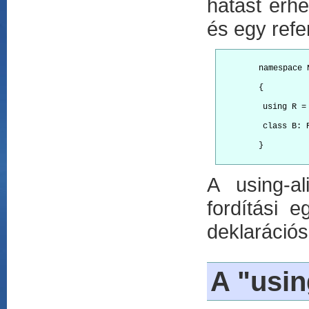
hatást érhe
és egy refe
        namespace 
        {
         using R =
         class B: 
        }

A using-al
fordítási e
deklarációs
A "usin