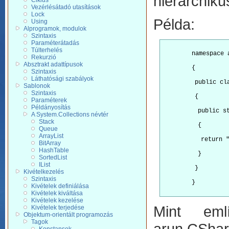
hierarchiku
Ciklus
Vezérlésátadó utasítások
Lock
Példa:
Using
Alprogramok, modulok
Szintaxis
Paraméterátadás
Túlterhelés
        namespace 
Rekurzió
Absztrakt adattípusok
        {
Szintaxis
Láthatósági szabályok
         public cl
Sablonok
Szintaxis
         {
Paraméterek
Példányosítás
          public s
A System.Collections névtér
Stack
          {
Queue
ArrayList
           return 
BitArray
HashTable
          }
SortedList
IList
         }
Kivételkezelés
Szintaxis
        }

Kivételek definiálása
Kivételek kiváltása
Kivételek kezelése
Mint eml
Kivételek terjedése
Objektum-orientált programozás
Tagok
arun.CSha