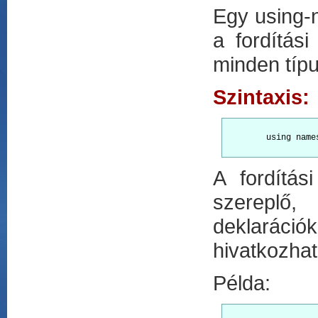
Egy using-n
a fordítás
minden típu
Szintaxis:
        using names
A fordítá
szereplő,
deklaráci
hivatkozha
Példa: